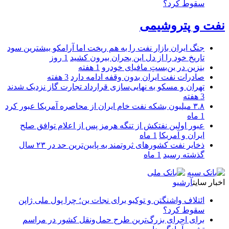
سقوط کرد؟
نفت و پتروشیمی
جنگ ایران بازار نفت را به هم ریخت اما آرامکو بیشترین سود
تاریخ خود را از دل این بحران بیرون کشید
1 روز
بنزین در بن‌بستِ مافیای خودرو
1 هفته
صادرات نفت ایران بدون وقفه ادامه دارد
3 هفته
تهران و مسکو به نهایی‌سازی قرارداد تجارت گاز نزدیک شدند
3 هفته
۳.۸ میلیون بشکه نفت خام ایران از محاصره آمریکا عبور کرد
1 ماه
عبور اولین نفتکش از تنگه هرمز پس از اعلام توافق صلح
ایران و آمریکا
1 ماه
ذخایر نفت کشورهای ثروتمند به پایین‌ترین حد در ۲۳ سال
گذشته رسید
1 ماه
اخبار سایت
آرشیو
ائتلاف واشنگتن و توکیو برای نجات ین؛ چرا پول ملی ژاپن
سقوط کرد؟
برای اجرای بزرگ‌ترین طرح حمل‌ونقل کشور در مراسم