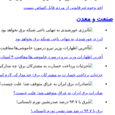
اخذ وجوه غیرقانونی از مردم قابل اغماض نیست
صنعت و معدن
انرژی خورشیدی به تنهایی ناجی شبکه برق نخواهد بود
آخرین اظهارات وزیر نیرو درمورد خاموشی‌ها/معافیت ۴ استان جنوبی درگیر جنگ از قطعی برق
جزئیات پرداخت خسارت به مشترکان برق/ چه مدارکی لازم ا
صادرات برق ایران به عراق متوقف شد/ علت چیست؟
برق با ۹۴.۷ درصد صدرنشین تورم تابستانی!