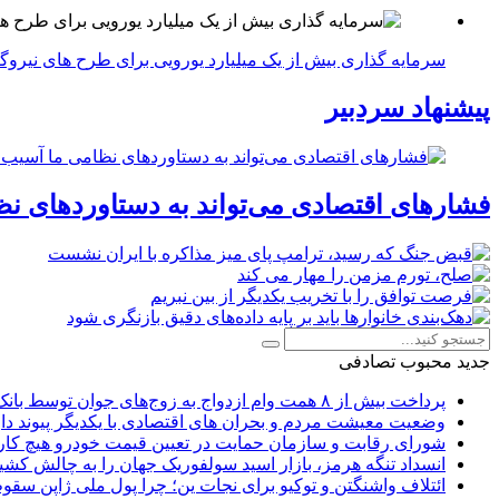
سرمایه گذاری بیش از یک میلیارد یورویی برای طرح های نیروگ
پیشنهاد سردبیر
فشارهای اقتصادی می‌تواند به دستاوردهای نظ
جدید
محبوب
تصادفی
پرداخت بیش از ۸ همت وام ازدواج به زوج‌های جوان توسط بانک ملی ایران
وضعیت معیشت مردم و بحران های اقتصادی با یکدیگر پیوند دار
شورای رقابت و سازمان حمایت در تعیین قیمت خودرو هیچ کاره
انسداد تنگه هرمز، بازار اسید سولفوریک جهان را به چالش کشی
ائتلاف واشنگتن و توکیو برای نجات ین؛ چرا پول ملی ژاپن سقو