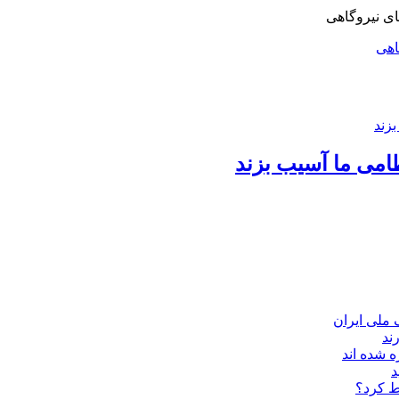
اهی
امی ما آسیب بزند
ند
 شده اند
د
ط کرد؟