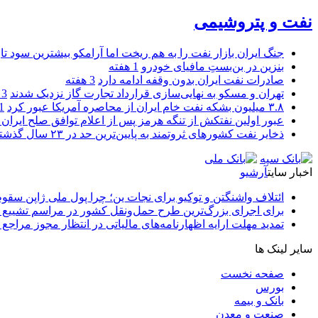
نفت و پتروشیمی
جنگ ایران بازار نفت را به هم ریخت اما آرامکو بیشترین سود تا
بنزین در بن‌بستِ مافیای خودرو
1 هفته
صادرات نفت ایران بدون وقفه ادامه دارد
3 هفته
تهران و مسکو به نهایی‌سازی قرارداد تجارت گاز نزدیک شدند
3 هفته
۳.۸ میلیون بشکه نفت خام ایران از محاصره آمریکا عبور کرد
1 ما
عبور اولین نفتکش از تنگه هرمز پس از اعلام توافق صلح ایران و
ذخایر نفت کشورهای ثروتمند به پایین‌ترین حد در ۲۳ سال گذشته رسید
اخبار سایت
آرشیو
ائتلاف واشنگتن و توکیو برای نجات ین؛ چرا پول ملی ژاپن سقو
برای اجرای بزرگ‌ترین طرح حمل‌ونقل کشور در مراسم تشییع آ
تمدید مهلت ارایه اظهارنامه‌های مالیاتی در انتظار مجوز مراجع 
سایر لینک ها
صفحه نخست
بورس
بانک و بیمه
صنعت و معدن