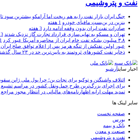
نفت و پتروشیمی
جنگ ایران بازار نفت را به هم ریخت اما آرامکو بیشترین سود تا
بنزین در بن‌بستِ مافیای خودرو
1 هفته
صادرات نفت ایران بدون وقفه ادامه دارد
3 هفته
تهران و مسکو به نهایی‌سازی قرارداد تجارت گاز نزدیک شدند
3 هفته
۳.۸ میلیون بشکه نفت خام ایران از محاصره آمریکا عبور کرد
1 ما
عبور اولین نفتکش از تنگه هرمز پس از اعلام توافق صلح ایران و
ذخایر نفت کشورهای ثروتمند به پایین‌ترین حد در ۲۳ سال گذشته رسید
اخبار سایت
آرشیو
ائتلاف واشنگتن و توکیو برای نجات ین؛ چرا پول ملی ژاپن سقو
برای اجرای بزرگ‌ترین طرح حمل‌ونقل کشور در مراسم تشییع آ
تمدید مهلت ارایه اظهارنامه‌های مالیاتی در انتظار مجوز مراجع 
سایر لینک ها
صفحه نخست
بورس
بانک و بیمه
صنعت و معدن
نفت و پتروشیمی