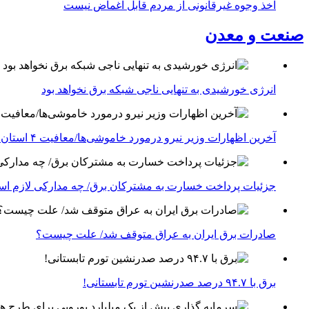
اخذ وجوه غیرقانونی از مردم قابل اغماض نیست
صنعت و معدن
انرژی خورشیدی به تنهایی ناجی شبکه برق نخواهد بود
آخرین اظهارات وزیر نیرو درمورد خاموشی‌ها/معافیت ۴ استان جنوبی درگیر جنگ از قطعی برق
جزئیات پرداخت خسارت به مشترکان برق/ چه مدارکی لازم ا
صادرات برق ایران به عراق متوقف شد/ علت چیست؟
برق با ۹۴.۷ درصد صدرنشین تورم تابستانی!