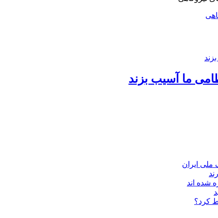
اهی
امی ما آسیب بزند
ند
 شده اند
د
ط کرد؟