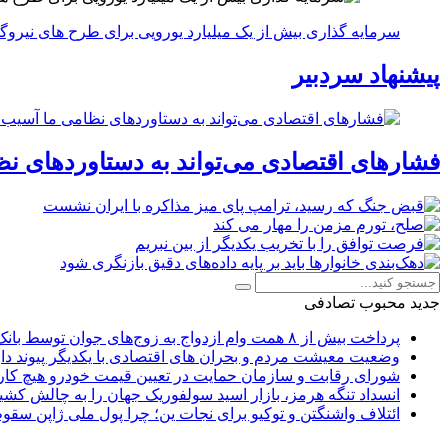
سرمایه گذاری بیش از یک میلیارد یورویی برای طرح های نیروگ
پیشنهاد سردبیر
فشارهای اقتصادی می‌تواند به دستاوردهای نظ
جدید
محبوب
تصادفی
پرداخت بیش از ۸ همت وام ازدواج به زوج‌های جوان توسط بانک ملی ایران
وضعیت معیشت مردم و بحران های اقتصادی با یکدیگر پیوند دار
شورای رقابت و سازمان حمایت در تعیین قیمت خودرو هیچ کاره
انسداد تنگه هرمز، بازار اسید سولفوریک جهان را به چالش کشی
ائتلاف واشنگتن و توکیو برای نجات ین؛ چرا پول ملی ژاپن سقو