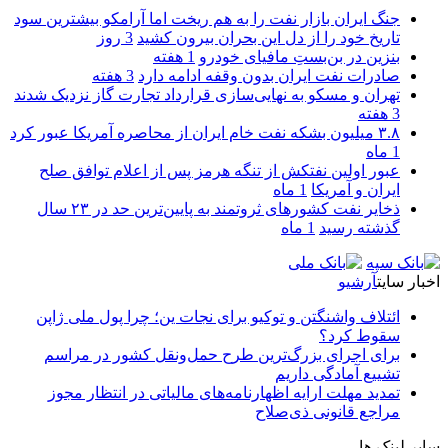
جنگ ایران بازار نفت را به هم ریخت اما آرامکو بیشترین سود
تاریخ خود را از دل این بحران بیرون کشید
3 روز
بنزین در بن‌بستِ مافیای خودرو
1 هفته
صادرات نفت ایران بدون وقفه ادامه دارد
3 هفته
تهران و مسکو به نهایی‌سازی قرارداد تجارت گاز نزدیک شدند
3 هفته
۳.۸ میلیون بشکه نفت خام ایران از محاصره آمریکا عبور کرد
1 ماه
عبور اولین نفتکش از تنگه هرمز پس از اعلام توافق صلح
ایران و آمریکا
1 ماه
ذخایر نفت کشورهای ثروتمند به پایین‌ترین حد در ۲۳ سال
گذشته رسید
1 ماه
اخبار سایت
آرشیو
ائتلاف واشنگتن و توکیو برای نجات ین؛ چرا پول ملی ژاپن
سقوط کرد؟
برای اجرای بزرگ‌ترین طرح حمل‌ونقل کشور در مراسم
تشییع آمادگی داریم
تمدید مهلت ارایه اظهارنامه‌های مالیاتی در انتظار مجوز
مراجع قانونی ذی‌‏صلاح
سایر لینک ها