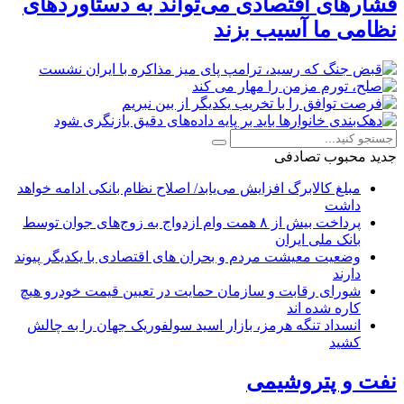
فشارهای اقتصادی می‌تواند به دستاوردهای
نظامی ما آسیب بزند
جدید
محبوب
تصادفی
مبلغ کالابرگ افزایش می‌یابد/ اصلاح نظام بانکی ادامه خواهد
داشت
پرداخت بیش از ۸ همت وام ازدواج به زوج‌های جوان توسط
بانک ملی ایران
وضعیت معیشت مردم و بحران های اقتصادی با یکدیگر پیوند
دارند
شورای رقابت و سازمان حمایت در تعیین قیمت خودرو هیچ
کاره شده اند
انسداد تنگه هرمز، بازار اسید سولفوریک جهان را به چالش
کشید
نفت و پتروشیمی