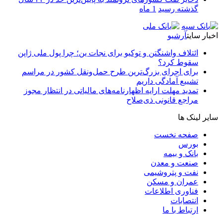
گذشته رسید
1 ماه
خبار سایت
آرشیو
ائتلاف واشنگتن و توکیو برای نجات ین؛ چرا پول ملی ژاپن
سقوط کرد؟
برای اجرای بزرگ‌ترین طرح حمل‌ونقل کشور در مراسم
تشییع آمادگی داریم
تمدید مهلت ارایه اظهارنامه‌های مالیاتی در انتظار مجوز
مراجع قانونی ذی‌‏صلاح
ایر لینک ها
صفحه نخست
بورس
بانک و بیمه
صنعت و معدن
نفت و پتروشیمی
عمران و مسکن
فناوری اطلاعات
انتصابات
ارتباط با ما