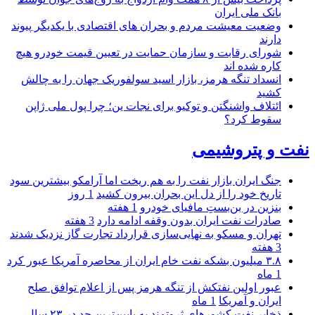
بانک ملی ایران
وضعیت معیشت مردم و بحران های اقتصادی با یکدیگر پیوند
دارند
شورای رقابت و سازمان حمایت در تعیین قیمت خودرو هیچ
کاره شده اند
انسداد تنگه هرمز، بازار اسید سولفوریک جهان را به چالش
کشید
ائتلاف واشنگتن و توکیو برای نجات ین؛ چرا پول ملی ژاپن
سقوط کرد؟
فت و پتروشیمی
جنگ ایران بازار نفت را به هم ریخت اما آرامکو بیشترین سود
تاریخ خود را از دل این بحران بیرون کشید
1 روز
بنزین در بن‌بستِ مافیای خودرو
1 هفته
صادرات نفت ایران بدون وقفه ادامه دارد
3 هفته
تهران و مسکو به نهایی‌سازی قرارداد تجارت گاز نزدیک شدند
3 هفته
۳.۸ میلیون بشکه نفت خام ایران از محاصره آمریکا عبور کرد
1 ماه
عبور اولین نفتکش از تنگه هرمز پس از اعلام توافق صلح
ایران و آمریکا
1 ماه
ذخایر نفت کشورهای ثروتمند به پایین‌ترین حد در ۲۳ سال