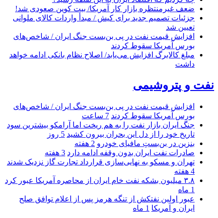
ضعف غیرمنتظره بازار کار آمریکا/ بیت کوین صعودی شد!
جزئیات تصمیم جدید برای کیش / مبدأ واردات کالای ملوانی
تعیین شد
افزایش قیمت نفت در پی بن‌بست جنگ ایران / شاخص‌های
بورس آمریکا سقوط کردند
مبلغ کالابرگ افزایش می‌یابد/ اصلاح نظام بانکی ادامه خواهد
داشت
نفت و پتروشیمی
افزایش قیمت نفت در پی بن‌بست جنگ ایران / شاخص‌های
بورس آمریکا سقوط کردند
7 ساعت
جنگ ایران بازار نفت را به هم ریخت اما آرامکو بیشترین سود
تاریخ خود را از دل این بحران بیرون کشید
5 روز
بنزین در بن‌بستِ مافیای خودرو
2 هفته
صادرات نفت ایران بدون وقفه ادامه دارد
3 هفته
تهران و مسکو به نهایی‌سازی قرارداد تجارت گاز نزدیک شدند
4 هفته
۳.۸ میلیون بشکه نفت خام ایران از محاصره آمریکا عبور کرد
1 ماه
عبور اولین نفتکش از تنگه هرمز پس از اعلام توافق صلح
ایران و آمریکا
1 ماه