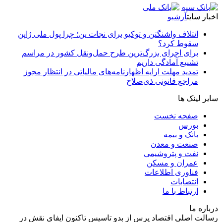
اخبار سایت
آرشیو
ائتلاف واشنگتن و توکیو برای نجات ین؛ چرا پول ملی ژاپن
سقوط کرد؟
برای اجرای بزرگ‌ترین طرح حمل‌ونقل کشور در مراسم
تشییع آمادگی داریم
تمدید مهلت ارایه اظهارنامه‌های مالیاتی در انتظار مجوز
مراجع قانونی ذی‌‏صلاح
سایر لینک ها
صفحه نخست
بورس
بانک و بیمه
صنعت و معدن
نفت و پتروشیمی
عمران و مسکن
فناوری اطلاعات
انتصابات
ارتباط با ما
درباره ما
رسالت اصلی اقتصاد پرس از بدو تاسیس تاکنون ایفای نقش در