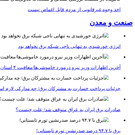
اخذ وجوه غیرقانونی از مردم قابل اغماض نیست
صنعت و معدن
انرژی خورشیدی به تنهایی ناجی شبکه برق نخواهد بود
آخرین اظهارات وزیر نیرو درمورد خاموشی‌ها/معافیت ۴ استان جنوبی درگیر جنگ از قطعی برق
جزئیات پرداخت خسارت به مشترکان برق/ چه مدارکی لازم ا
صادرات برق ایران به عراق متوقف شد/ علت چیست؟
برق با ۹۴.۷ درصد صدرنشین تورم تابستانی!