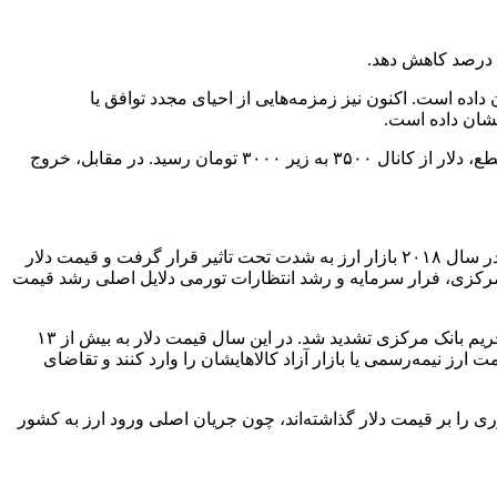
اده است. اکنون نیز زمزمه‌هایی از احیای مجدد توافق یا
نشان داده است.
تجربه سال‌های ۱۳۹۲ و ۱۳۹۴ پس از توافق موقت ژنو و برجام، نشان داد که انتظارات مثبت روانی می‌تواند قیمت دلار را مهار کند. در آن مقطع، دلار از کانال ۳۵۰۰ به زیر ۳۰۰۰ تومان رسید. در مقابل، خروج
بیشترین تأثیر بر قیمت دلار در ایران مربوط به تحریم‌های اقتصادی مرتبط با نفت و نظام بانکی بوده؛ به‌ویژه در زمان خروج آمریکا از برجام در سال ۲۰۱۸ بازار ارز به شدت تحت تاثیر قرار گرفت و قیمت دلار
، افت ذخایر ارزی بانک مرکزی، فرار سرمایه و رشد انتظارات تورمی دلایل اصلی رشد قیمت
موج صعودی قیمت دلار به تشدید تحریم‌های بانکی در سال ۲۰۲۰ (۱۳۹۹) برمی‌گردد. نظام مالی ایران در لیست سیاه FATF قرار گرفت و تحریم بانک مرکزی تشدید شد. در این سال قیمت دلار به بیش از ۱۳
 با قیمت ارز نیمه‌رسمی یا بازار آزاد کالاهایشان را وارد کنند و تقاضای
ری را بر قیمت دلار گذاشته‌اند، چون جریان اصلی ورود ارز به کشور