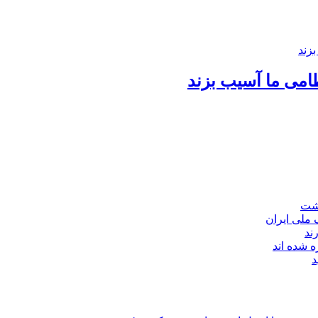
امی ما آسیب بزند
اشت
ند
 شده اند
د