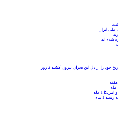
اشت
ند
 شده اند
د
ریخ خود را از دل این بحران بیرون کشید
2 روز
ه
 آمریکا
1 ماه
1 ماه