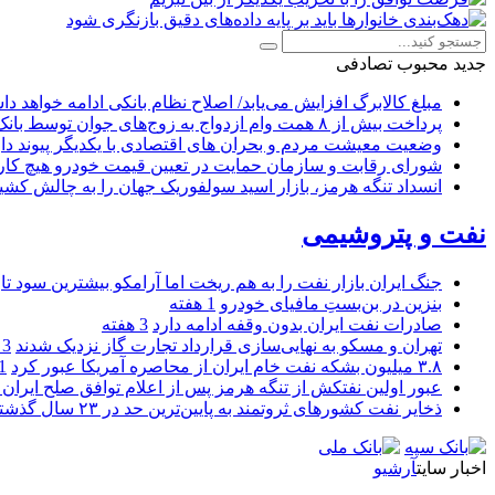
جدید
محبوب
تصادفی
مبلغ کالابرگ افزایش می‌یابد/ اصلاح نظام بانکی ادامه خواهد د
پرداخت بیش از ۸ همت وام ازدواج به زوج‌های جوان توسط بانک ملی ایران
وضعیت معیشت مردم و بحران های اقتصادی با یکدیگر پیوند دار
شورای رقابت و سازمان حمایت در تعیین قیمت خودرو هیچ کاره
انسداد تنگه هرمز، بازار اسید سولفوریک جهان را به چالش کشی
نفت و پتروشیمی
جنگ ایران بازار نفت را به هم ریخت اما آرامکو بیشترین سود تا
بنزین در بن‌بستِ مافیای خودرو
1 هفته
صادرات نفت ایران بدون وقفه ادامه دارد
3 هفته
تهران و مسکو به نهایی‌سازی قرارداد تجارت گاز نزدیک شدند
3 هفته
۳.۸ میلیون بشکه نفت خام ایران از محاصره آمریکا عبور کرد
1 ما
عبور اولین نفتکش از تنگه هرمز پس از اعلام توافق صلح ایران و
ذخایر نفت کشورهای ثروتمند به پایین‌ترین حد در ۲۳ سال گذشته رسید
اخبار سایت
آرشیو