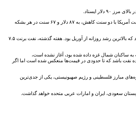
دلار ایستاد.
؛ بهای معاملات نفت برنت ثابت بود و در ۹۰ دلار و ۸۹ سنت در هر بشکه ایستاد. بهای معاملات وست تگزاس اینترمدیت آمریکا با دو سنت کاهش، به ۸۷ دلار و ۶۷ سنت در هر بشکه
هر دو شاخص روز جمعه که سرمایه‌گذاران به احتمال گسترش درگیری در خاورمیانه واکنش نشان دادند، حدود شش درصد صعود کرده بودند که بالاترین رشد روزانه از آوریل بود. هفته گذشته، نفت برنت ۷.۵
اس تریدینگ» اظهار کرد: در حالی که عملیات زمینی رژیم صهیونیستی، پس از مهلت ۲۴ ساعته‌ای که به ساکنان شمال غزه داده شده بود، آغاز نشده است،
ده نفت باشد که تا حدودی در قیمت‌ها منعکس شده است اما اگر
ه‌های مبارز فلسطینی و رژیم صهیونیستی، یکی از جدی‌ترین
ربستان سعودی، ایران و امارات عربی متحده خواهد گذاشت.