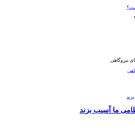
ست؟
اهی
امی ما آسیب بزند