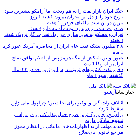
جنگ ایران بازار نفت را به هم ریخت اما آرامکو بیشترین سود
تاریخ خود را از دل این بحران بیرون کشید
1 روز
بنزین در بن‌بستِ مافیای خودرو
1 هفته
صادرات نفت ایران بدون وقفه ادامه دارد
3 هفته
تهران و مسکو به نهایی‌سازی قرارداد تجارت گاز نزدیک شدند
3 هفته
۳.۸ میلیون بشکه نفت خام ایران از محاصره آمریکا عبور کرد
1 ماه
عبور اولین نفتکش از تنگه هرمز پس از اعلام توافق صلح
ایران و آمریکا
1 ماه
ذخایر نفت کشورهای ثروتمند به پایین‌ترین حد در ۲۳ سال
گذشته رسید
1 ماه
اخبار سایت
آرشیو
ائتلاف واشنگتن و توکیو برای نجات ین؛ چرا پول ملی ژاپن
سقوط کرد؟
برای اجرای بزرگ‌ترین طرح حمل‌ونقل کشور در مراسم
تشییع آمادگی داریم
تمدید مهلت ارایه اظهارنامه‌های مالیاتی در انتظار مجوز
مراجع قانونی ذی‌‏صلاح