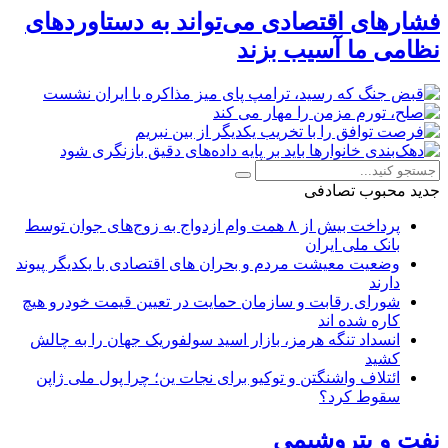
فشارهای اقتصادی می‌تواند به دستاوردهای
نظامی ما آسیب بزند
جدید
محبوب
تصادفی
پرداخت بیش از ۸ همت وام ازدواج به زوج‌های جوان توسط
بانک ملی ایران
وضعیت معیشت مردم و بحران های اقتصادی با یکدیگر پیوند
دارند
شورای رقابت و سازمان حمایت در تعیین قیمت خودرو هیچ
کاره شده اند
انسداد تنگه هرمز، بازار اسید سولفوریک جهان را به چالش
کشید
ائتلاف واشنگتن و توکیو برای نجات ین؛ چرا پول ملی ژاپن
سقوط کرد؟
نفت و پتروشیمی