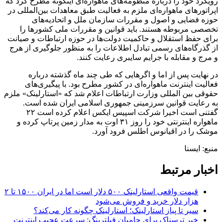
رویکرد خود را درباره منظومه‌های ماهواره‌ای اینگونه مطرح کرد که
اپراتورهای ماهواره‌ای ملزم به فعالیت طبق معاهدات بین‌المللی در
حوزه فضایی و اصول و مقررات سازمان ملل و اتحادیه‌های
تخصصی مربوطه هستند. باید قوانین و مقررات ملی کشورها را
برای حفظ استقلال و حاکمیت دولت‌ها در حوزه ارتباطات و صیانت
از گذرگاه‌های رسمی تبادل اطلاعات را به منظور جلوگیری از هرج
و مرج و مقابله با جرایم سایبری رعایت کنند.
در نهایت پس از اما و اگرهایی که طی چند ماه گذشته درباره
فعالیت اینترنت ماهواره‌ای در کشور مطرح بود. با پیگیری‌های
حقوقی بین المللی وزارت ارتباطات اعلام شد که «استارلینک» ملزم
به رعایت قوانین سرزمینی جمهوری اسلامی ایران شده است.
گفتنی است اخیرا شرکت اسپیس ایکس اعلام کرده است ۲۲
ماهواره اینترنتی خود را روز ۳۱ اوت به مدار زمین پرتاپ کرده و
موشک را در اقیانوس اطلس فرود آورد.
منبع: ایسنا
اخبار مرتبط
قیمت واقعی استارلینک ۵۰۰ دلار است اما در ایران ۱۵۰۰ تا ۲
هزار دلار خرید و فروش می‌شود
سیر تا پیاز استارلینک؛ استارلینک چگونه کار می‌کند؟
خبر ترسناک برای حامیان فیلترینگ: سرعت عجیب اینترنت