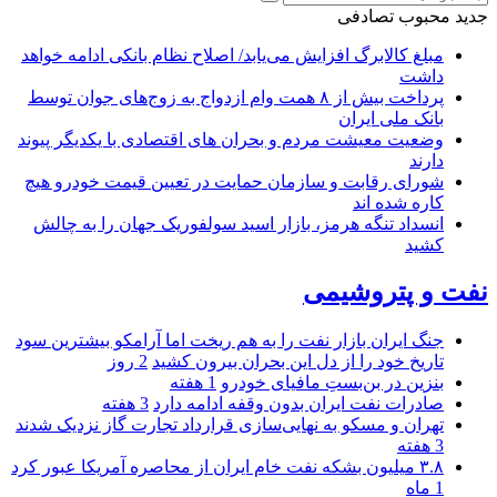
جدید
محبوب
تصادفی
مبلغ کالابرگ افزایش می‌یابد/ اصلاح نظام بانکی ادامه خواهد
داشت
پرداخت بیش از ۸ همت وام ازدواج به زوج‌های جوان توسط
بانک ملی ایران
وضعیت معیشت مردم و بحران های اقتصادی با یکدیگر پیوند
دارند
شورای رقابت و سازمان حمایت در تعیین قیمت خودرو هیچ
کاره شده اند
انسداد تنگه هرمز، بازار اسید سولفوریک جهان را به چالش
کشید
نفت و پتروشیمی
جنگ ایران بازار نفت را به هم ریخت اما آرامکو بیشترین سود
تاریخ خود را از دل این بحران بیرون کشید
2 روز
بنزین در بن‌بستِ مافیای خودرو
1 هفته
صادرات نفت ایران بدون وقفه ادامه دارد
3 هفته
تهران و مسکو به نهایی‌سازی قرارداد تجارت گاز نزدیک شدند
3 هفته
۳.۸ میلیون بشکه نفت خام ایران از محاصره آمریکا عبور کرد
1 ماه