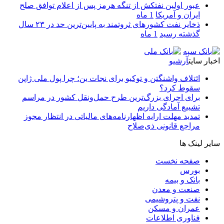
عبور اولین نفتکش از تنگه هرمز پس از اعلام توافق صلح
ایران و آمریکا
1 ماه
ذخایر نفت کشورهای ثروتمند به پایین‌ترین حد در ۲۳ سال
گذشته رسید
1 ماه
اخبار سایت
آرشیو
ائتلاف واشنگتن و توکیو برای نجات ین؛ چرا پول ملی ژاپن
سقوط کرد؟
برای اجرای بزرگ‌ترین طرح حمل‌ونقل کشور در مراسم
تشییع آمادگی داریم
تمدید مهلت ارایه اظهارنامه‌های مالیاتی در انتظار مجوز
مراجع قانونی ذی‌‏صلاح
سایر لینک ها
صفحه نخست
بورس
بانک و بیمه
صنعت و معدن
نفت و پتروشیمی
عمران و مسکن
فناوری اطلاعات