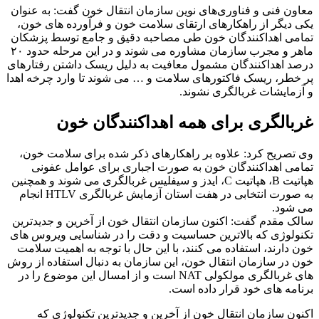
معاون فنی و فناوری‌های نوین سازمان انتقال خون گفت: به عنوان
یکی دیگر از راهکارهای ارتقای سلامت خون و فرآورده های خون،
تمامی اهداکنندگان خون طی مصاحبه دقیق و جامع توسط پزشکان
ماهر و مجرب سازمان مشاوره می شوند و در این مرحله حدود ۲۰
درصد اهداکنندگان مشمول معافیت به دلیل ریسک داشتن رفتارهای
پر خطر، ریسک فاکتورهای سلامت و … می شوند تا وارد چرخه اهدا
و آزمایشات غربالگری نشوند.
غربالگری برای همه اهداکنندگان خون
وی تصریح کرد: علاوه بر راهکارهای ذکر شده برای سلامت خون،
تمامی اهداکنندگان خون به صورت اجباری برای عوامل عفونی
هپاتیت B، هپاتیت C، ایدز و سیفلیس غربالگری می شوند و همچنین
به صورت انتخابی در هفت استان آزمایش غربالگری HTLV انجام
می شود.
سالک مقدم گفت: اکنون سازمان انتقال خون از آخرین و جدیدترین
تکنولوژی که بالاترین حساسیت و دقت را در شناسایی ویروس های
خون دارند، استفاده می کنند، با این حال با توجه به اهمیت سلامت
خون در سازمان انتقال خون، این سازمان به دنبال استفاده از روش
های غربالگری مولکولی NAT است و از امسال این موضوع را در
برنامه های خود قرار داده است.
اکنون سازمان انتقال خون از آخرین و جدیدترین تکنولوژی که