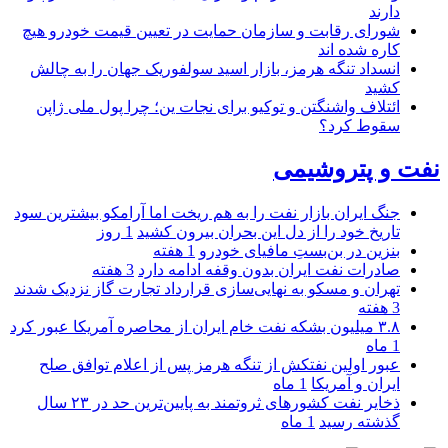
دارند
شورای رقابت و سازمان حمایت در تعیین قیمت خودرو هیچ
کاره شده اند
انسداد تنگه هرمز، بازار اسید سولفوریک جهان را به چالش
کشید
ائتلاف واشنگتن و توکیو برای نجات ین؛ چرا پول ملی ژاپن
سقوط کرد؟
نفت و پتروشیمی
جنگ ایران بازار نفت را به هم ریخت اما آرامکو بیشترین سود
تاریخ خود را از دل این بحران بیرون کشید
1 روز
بنزین در بن‌بستِ مافیای خودرو
1 هفته
صادرات نفت ایران بدون وقفه ادامه دارد
3 هفته
تهران و مسکو به نهایی‌سازی قرارداد تجارت گاز نزدیک شدند
3 هفته
۳.۸ میلیون بشکه نفت خام ایران از محاصره آمریکا عبور کرد
1 ماه
عبور اولین نفتکش از تنگه هرمز پس از اعلام توافق صلح
ایران و آمریکا
1 ماه
ذخایر نفت کشورهای ثروتمند به پایین‌ترین حد در ۲۳ سال
گذشته رسید
1 ماه