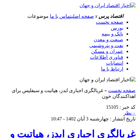
اقتصاد پرس
x
صفحه اصلی
تماس با ما
موضوعات
صفحه نخست
بورس
بانک و بیمه
صنعت و معدن
نفت و پتروشیمی
عمران و مسکن
فناوری اطلاعات
انتصابات
ارتباط با ما
صفحه نخست
»
غربالگری اجباری ایدز، هپاتیت و سیفلیس برای
اهداکنندگان خون
کد خبر : 15105
۰ نظر
تاریخ انتشار : چهارشنبه 3 آبان 1402 - 10:47
غربالگری اجباری ایدز، هپاتیت و