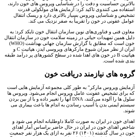
بالاترین حساسیت و دقت را در شناسایی ویروس های خون دارند،
استفاده می کنندوی تاکید کرد: آزمایش های مولکولی قدرت
تشخیص و شناسایی ویروس بسیار بالاتری دارد و ریسک انتقال
عوامل عفونی در خون را تقریباً به صفر نزدیک می کند.
معاون فنی و فناوری‌های نوین سازمان انتقال خون تایکد کرد: به
دلیل همین تمهیدات حیاتی در زمینه سلامت خون در سازمان انتقال
خون است که مطابق با گزارش سازمان جهانی بهداشت (WHO)
ایران از نظر میزان شیوع مارکرهای ویروسی ایدز، هپاتیت C و
هپاتیت B در خون های اهدا شده در سطح کشورهای پر درآمد طبقه
بندی شده است.
گروه های نیازمند دریافت خون
آزمایش ویروس مارکر” به طور کلی مجموعه آزمایش هایی است
که برای تشخیص عفونت عامل ویروس انجام می‌شود. ویروس ها
سلول ها را آلوده می‌کنند، DNA آنها را تغییر داده و با از بین بردن
سیستم ایمنی بدن یا آسیب رساندن به اندام ها باعث بیماری می
شوند.
اهدای خون در ایران به صورت کاملا داوطلبانه انجام می شود و
شاخص اهدای خون در ایران در حال حاضر براساس آمار اهدای
خون در سال گذشته (۱۴۰۱) ۲۶ نفر به ازای یک هزار نفر جمعیت