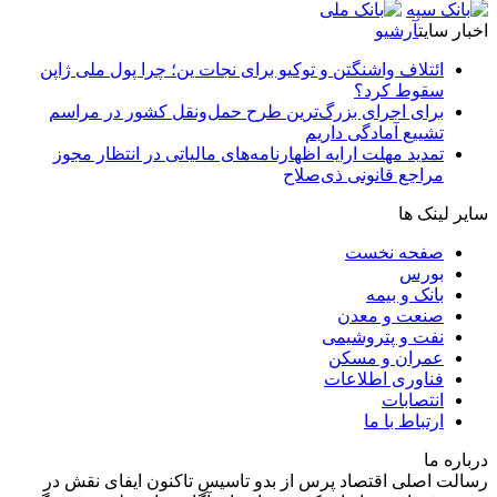
اخبار سایت
آرشیو
ائتلاف واشنگتن و توکیو برای نجات ین؛ چرا پول ملی ژاپن
سقوط کرد؟
برای اجرای بزرگ‌ترین طرح حمل‌ونقل کشور در مراسم
تشییع آمادگی داریم
تمدید مهلت ارایه اظهارنامه‌های مالیاتی در انتظار مجوز
مراجع قانونی ذی‌‏صلاح
سایر لینک ها
صفحه نخست
بورس
بانک و بیمه
صنعت و معدن
نفت و پتروشیمی
عمران و مسکن
فناوری اطلاعات
انتصابات
ارتباط با ما
درباره ما
رسالت اصلی اقتصاد پرس از بدو تاسیس تاکنون ایفای نقش در