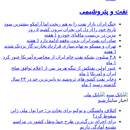
نفت و پتروشیمی
جنگ ایران بازار نفت را به هم ریخت اما آرامکو بیشترین سود
تاریخ خود را از دل این بحران بیرون کشید
4 روز
بنزین در بن‌بستِ مافیای خودرو
1 هفته
صادرات نفت ایران بدون وقفه ادامه دارد
3 هفته
تهران و مسکو به نهایی‌سازی قرارداد تجارت گاز نزدیک شدند
3 هفته
۳.۸ میلیون بشکه نفت خام ایران از محاصره آمریکا عبور کرد
1 ماه
عبور اولین نفتکش از تنگه هرمز پس از اعلام توافق صلح
ایران و آمریکا
1 ماه
ذخایر نفت کشورهای ثروتمند به پایین‌ترین حد در ۲۳ سال
گذشته رسید
1 ماه
اخبار سایت
آرشیو
ائتلاف واشنگتن و توکیو برای نجات ین؛ چرا پول ملی ژاپن
سقوط کرد؟
برای اجرای بزرگ‌ترین طرح حمل‌ونقل کشور در مراسم
تشییع آمادگی داریم