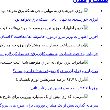
صنعت و معدن
انرژی خورشیدی به تنهایی ناجی شبکه برق نخواهد بود
آخرین اظهارات وزیر نیرو درمورد خاموشی‌ها/معافیت ۴ استان جنوبی درگیر جنگ از قطعی برق
جزئیات پرداخت خسارت به مشترکان برق/ چه مدارکی لازم ا
صادرات برق ایران به عراق متوقف شد/ علت چیست؟
برق با ۹۴.۷ درصد صدرنشین تورم تابستانی!
سرمایه گذاری بیش از یک میلیارد یورویی برای طرح های نیروگ