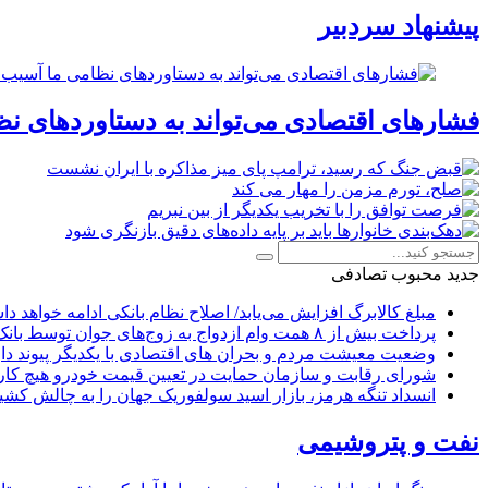
پیشنهاد سردبیر
فشارهای اقتصادی می‌تواند به دستاوردهای نظ
جدید
محبوب
تصادفی
مبلغ کالابرگ افزایش می‌یابد/ اصلاح نظام بانکی ادامه خواهد د
پرداخت بیش از ۸ همت وام ازدواج به زوج‌های جوان توسط بانک ملی ایران
وضعیت معیشت مردم و بحران های اقتصادی با یکدیگر پیوند دار
شورای رقابت و سازمان حمایت در تعیین قیمت خودرو هیچ کاره
انسداد تنگه هرمز، بازار اسید سولفوریک جهان را به چالش کشی
نفت و پتروشیمی