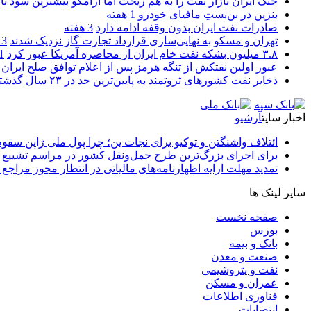
جنگ ایران بازار نفت را به هم ریخت اما آرامکو بیشترین سود تا
بنزین در بن‌بستِ مافیای خودرو
1 هفته
صادرات نفت ایران بدون وقفه ادامه دارد
3 هفته
تهران و مسکو به نهایی‌سازی قرارداد تجارت گاز نزدیک شدند
3 هفته
۳.۸ میلیون بشکه نفت خام ایران از محاصره آمریکا عبور کرد
1 ما
عبور اولین نفتکش از تنگه هرمز پس از اعلام توافق صلح ایران و
ذخایر نفت کشورهای ثروتمند به پایین‌ترین حد در ۲۳ سال گذشته رسید
اخبار سایت
آرشیو
ائتلاف واشنگتن و توکیو برای نجات ین؛ چرا پول ملی ژاپن سقو
برای اجرای بزرگ‌ترین طرح حمل‌ونقل کشور در مراسم تشییع آ
تمدید مهلت ارایه اظهارنامه‌های مالیاتی در انتظار مجوز مراجع 
سایر لینک ها
صفحه نخست
بورس
بانک و بیمه
صنعت و معدن
نفت و پتروشیمی
عمران و مسکن
فناوری اطلاعات
انتصابات