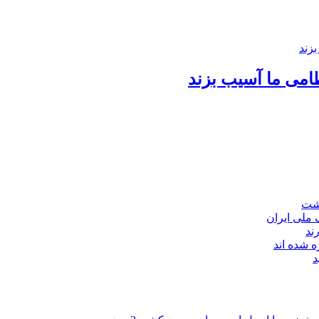
امی ما آسیب بزند
اشت
ند
 شده اند
د