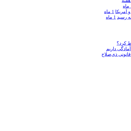
ه
 آمریکا
1 ماه
1 ماه
ط کرد؟
مادگی داریم
قانونی ذی‌‏صلاح