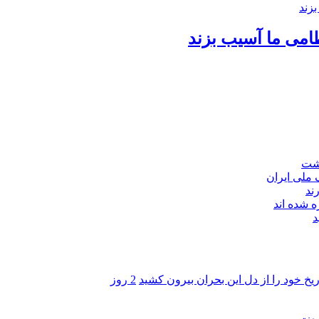
امی ما آسیب بزند
اشت
ند
 شده اند
د
ریخ خود را از دل این بحران بیرون کشید
2 روز