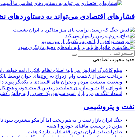
فشارهای اقتصادی می‌تواند به دستاوردهای نظ
جدید
محبوب
تصادفی
مبلغ کالابرگ افزایش می‌یابد/ اصلاح نظام بانکی ادامه خواهد د
پرداخت بیش از ۸ همت وام ازدواج به زوج‌های جوان توسط بانک ملی ایران
وضعیت معیشت مردم و بحران های اقتصادی با یکدیگر پیوند دار
شورای رقابت و سازمان حمایت در تعیین قیمت خودرو هیچ کاره
انسداد تنگه هرمز، بازار اسید سولفوریک جهان را به چالش کشی
نفت و پتروشیمی
جنگ ایران بازار نفت را به هم ریخت اما آرامکو بیشترین سود تا
بنزین در بن‌بستِ مافیای خودرو
1 هفته
صادرات نفت ایران بدون وقفه ادامه دارد
3 هفته