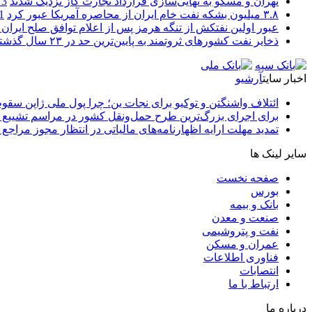
تهران و مسکو به نهایی‌سازی قرارداد تجارت گاز نزدیک شدند
3 هفته
۳.۸ میلیون بشکه نفت خام ایران از محاصره آمریکا عبور کرد
1 ما
عبور اولین نفتکش از تنگه هرمز پس از اعلام توافق صلح ایران و
ذخایر نفت کشورهای ثروتمند به پایین‌ترین حد در ۲۳ سال گذشته رسید
اخبار سایت
آرشیو
ائتلاف واشنگتن و توکیو برای نجات ین؛ چرا پول ملی ژاپن سقو
برای اجرای بزرگ‌ترین طرح حمل‌ونقل کشور در مراسم تشییع آ
تمدید مهلت ارایه اظهارنامه‌های مالیاتی در انتظار مجوز مراجع 
سایر لینک ها
صفحه نخست
بورس
بانک و بیمه
صنعت و معدن
نفت و پتروشیمی
عمران و مسکن
فناوری اطلاعات
انتصابات
ارتباط با ما
درباره ما