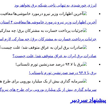
انرژی خورشیدی به تنهایی ناجی شبکه برق نخواهد بود
آخرین اظهارات وزیر نیرو درمورد خاموشی‌ها/معافیت ۴ استان جنوبی درگیر جنگ از قطعی برق
جزئیات پرداخت خسارت به مشترکان برق/ چه مدارکی لازم ا
صادرات برق ایران به عراق متوقف شد/ علت چیست؟
برق با ۹۴.۷ درصد صدرنشین تورم تابستانی!
سرمایه گذاری بیش از یک میلیارد یورویی برای طرح های نیروگ
پیشنهاد سردبیر