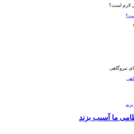
ست؟
اهی
امی ما آسیب بزند