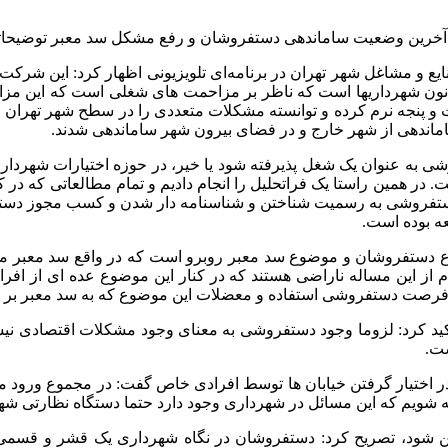
رین وضعیت ساماندهی دستفروشان و رفع مشکل سد معبر توضیحاتی ر
ع و مشاغل شهر تهران در برنامه‌ای تلویزیونی اظهار کرد: این ش
اله در شهر دارد و مسئولیت اصلی آن اجرای بند ۲۰ ماده ۵۵ قانون شهرداریها است که ناظر بر مزا
پنجه نرم کرده و توانسته مشکلات متعددی را در سطح شهر تهران حل
ماندهی از شهر خارج و در فضای بیرون شهر ساماندهی شدند.
ی به عنوان یک شغل پذیرفته شود یا خیر، در حوزه اختیارات شهردا
. در همین راستا یک فراتحلیل را انجام دادیم و تمام مطالعاتی که د
 دستفروشی به رسمیت شناختن و شناسنامه دار شدن و کسب مجوز دست
عه بوده است.
وع دستفروشان و موضوع سد معبر روبرو است که در واقع سد معبر م
 از این مساله ناراضی هستند که در کنار این موضوع عده ای از افر
از فرصت دستفروشی استفاده و معضلات این موضوع که به سد معبر بر
د کرد: لزوما وجود دستفروشی به معنای وجود مشکلات اقتصادی نیست
ت.
ر اختیار گرفتن خیابان ها توسط افرادی خاص گفت: در مجموع ورود 
وجه شویم که این مسائل در شهرداری وجود دارد حتما دستگاه نظارتی شه
بیین شود، تصریح کرد: دستفروشان در نگاه شهرداری یک قشر و قسمی