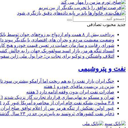
جدید
محبوب
تصادفی
پرداخت بیش از ۸ همت وام ازدواج به زوج‌های جوان توسط بانک ملی ایران
وضعیت معیشت مردم و بحران های اقتصادی با یکدیگر پیوند دار
شورای رقابت و سازمان حمایت در تعیین قیمت خودرو هیچ کاره
انسداد تنگه هرمز، بازار اسید سولفوریک جهان را به چالش کشی
ائتلاف واشنگتن و توکیو برای نجات ین؛ چرا پول ملی ژاپن سقو
نفت و پتروشیمی
جنگ ایران بازار نفت را به هم ریخت اما آرامکو بیشترین سود تا
بنزین در بن‌بستِ مافیای خودرو
1 هفته
صادرات نفت ایران بدون وقفه ادامه دارد
3 هفته
تهران و مسکو به نهایی‌سازی قرارداد تجارت گاز نزدیک شدند
3 هفته
۳.۸ میلیون بشکه نفت خام ایران از محاصره آمریکا عبور کرد
1 ما
عبور اولین نفتکش از تنگه هرمز پس از اعلام توافق صلح ایران و
ذخایر نفت کشورهای ثروتمند به پایین‌ترین حد در ۲۳ سال گذشته رسید