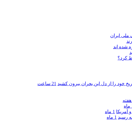
ند
 شده اند
د
ط کرد؟
ریخ خود را از دل این بحران بیرون کشید
21 ساعت
ه
 آمریکا
1 ماه
1 ماه