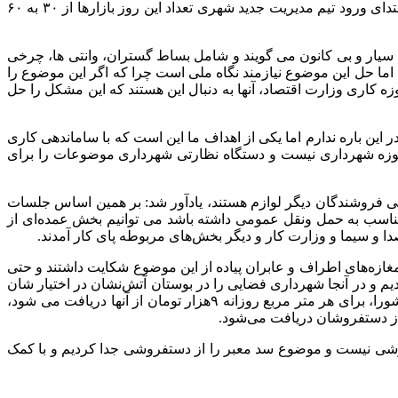
می‌کنند. در تهران، شهرداری به صورت هفتگی ۶۰ روزبازار را برگزار می کند که بالغ بر ۵ تا ۶ هزار نفر در این بازارها فعالیت می کنند. از ابتدای ورود تیم مدیریت جدید شهری تعداد این روز بازارها از ۳۰ به ۶۰
یار و بی کانون می گویند و شامل بساط گستران، وانتی ها، چرخی
ما حل این موضوع نیازمند نگاه ملی است چرا که اگر این موضوع را
کاری وزارت اقتصاد، آنها به دنبال این هستند که این مشکل را حل
 باره ندارم اما یکی از اهداف ما این است که با ساماندهی کاری
ن حوزه شهرداری نیست و دستگاه نظارتی شهرداری موضوعات را برای
ن، فروشندگان پوشاک ، ۲۰درصد آنها فروشندگان خوراکی و مابقی فروشندگان دیگر لوازم هستند، یادآور شد: بر همین اساس جلسات
 مناسب به حمل ونقل عمومی داشته باشد می توانیم بخش عمده‌ای از
 و سیما و وزارت کار و دیگر بخش‌های مربوطه پای کار آمدند.
ه‌های اطراف و عابران پیاده از این موضوع شکایت داشتند و حتی
 و به محدوده میدان امام خمینی(ره) منتقل کردیم و در آنجا شهرداری فضایی را در بوستان آتش‌نشان در اختیار شان
قرارداده و این فضا غرفه بندی منظم به‌آنها داده شد و حتی تبلیغات هم برای انها انجام دادیم. در بحث دریافت هزینه از آنها نیز طبق قانون شورا، برای هر متر مربع روزانه ۹هزار تومان از آنها دریافت می شود،
 از دستفروشان دریافت می‌شود.
وشی نیست و موضوع سد معبر را از دستفروشی جدا کردیم و با کمک