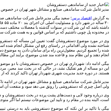
مدیرعامل شرکت ساماندهی صنایع و مشاغل شهر تهران در خصوص آخ
به گزارش
اقتصاد پرس
؛ سعید بیگی مدیرعامل شرکت ساماندهی صنای
۳۰ س
داشته باشد که این شرکت در سنوات گذشته با معضلات مختلف دست و 
در محدوده پل چوبی داشتیم که بر اساس قوانین و به همت شرکت سا
وی در مورد موضوع دستفروشان گفت: تعیین این مسأله که دستفروش
شناخته نشده ولی اقداماتی در راستای رفع این مشکل انجام شده است
شده را تجمیع کردیم. معقول‌ترین راه برای سامان دادن به موضوع
انجام دهند و این نظام مند و قاعده مند شدن موضوع، برآیند این مطال
بیگی ادامه داد: شهرداری تهران در خصوص دستفروشان با دو موض
این دو مساله از هم تفکیک نشد، در حالی که در بحث سد معبر، مردم
هستند. در دوره جدید مدیریت شهری شهردار تهران تاکید کردند که 
مدیرعامل شرکت ساماندهی صنایع و مشاغل شهر تهران در ادامه تاکی
ولی اصل چیزی که دستفروشی را رونق می دهد سود و منفعت آن اس
وی درباره وجود لابی و دست‌های پشت پرده در بحث دستفروشان و د
است، البته بنده در مقام رد و تایید این موضوعات نیستم اما اگر مت
بیگی با تاکید بر این نکته که موضوع دستفروشی باید به درستی ت