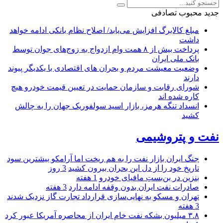
جدید
محبوب
تصادفی
مبلغ کالابرگ افزایش می‌یابد/ اصلاح نظام بانکی ادامه خواهد
داشت
پرداخت بیش از ۸ همت وام ازدواج به زوج‌های جوان توسط
بانک ملی ایران
وضعیت معیشت مردم و بحران های اقتصادی با یکدیگر پیوند
دارند
شورای رقابت و سازمان حمایت در تعیین قیمت خودرو هیچ
کاره شده اند
انسداد تنگه هرمز، بازار اسید سولفوریک جهان را به چالش
کشید
نفت و پتروشیمی
جنگ ایران بازار نفت را به هم ریخت اما آرامکو بیشترین سود
تاریخ خود را از دل این بحران بیرون کشید
3 روز
بنزین در بن‌بستِ مافیای خودرو
1 هفته
صادرات نفت ایران بدون وقفه ادامه دارد
3 هفته
تهران و مسکو به نهایی‌سازی قرارداد تجارت گاز نزدیک شدند
3 هفته
۳.۸ میلیون بشکه نفت خام ایران از محاصره آمریکا عبور کرد