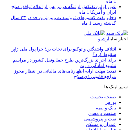
1 ماه
عبور اولین نفتکش از تنگه هرمز پس از اعلام توافق صلح
ایران و آمریکا
1 ماه
ذخایر نفت کشورهای ثروتمند به پایین‌ترین حد در ۲۳ سال
گذشته رسید
1 ماه
اخبار سایت
آرشیو
ائتلاف واشنگتن و توکیو برای نجات ین؛ چرا پول ملی ژاپن
سقوط کرد؟
برای اجرای بزرگ‌ترین طرح حمل‌ونقل کشور در مراسم
تشییع آمادگی داریم
تمدید مهلت ارایه اظهارنامه‌های مالیاتی در انتظار مجوز
مراجع قانونی ذی‌‏صلاح
سایر لینک ها
صفحه نخست
بورس
بانک و بیمه
صنعت و معدن
نفت و پتروشیمی
عمران و مسکن
فناوری اطلاعات