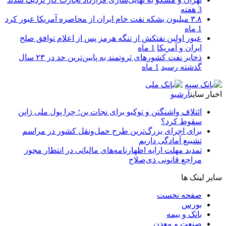
3 هفته
۳.۸ میلیون بشکه نفت خام ایران از محاصره آمریکا عبور کرد
1 ماه
عبور اولین نفتکش از تنگه هرمز پس از اعلام توافق صلح
ایران و آمریکا
1 ماه
ذخایر نفت کشورهای ثروتمند به پایین‌ترین حد در ۲۳ سال
گذشته رسید
1 ماه
اخبار سایت
آرشیو
ائتلاف واشنگتن و توکیو برای نجات ین؛ چرا پول ملی ژاپن
سقوط کرد؟
برای اجرای بزرگ‌ترین طرح حمل‌ونقل کشور در مراسم
تشییع آمادگی داریم
تمدید مهلت ارایه اظهارنامه‌های مالیاتی در انتظار مجوز
مراجع قانونی ذی‌‏صلاح
سایر لینک ها
صفحه نخست
بورس
بانک و بیمه
صنعت و معدن