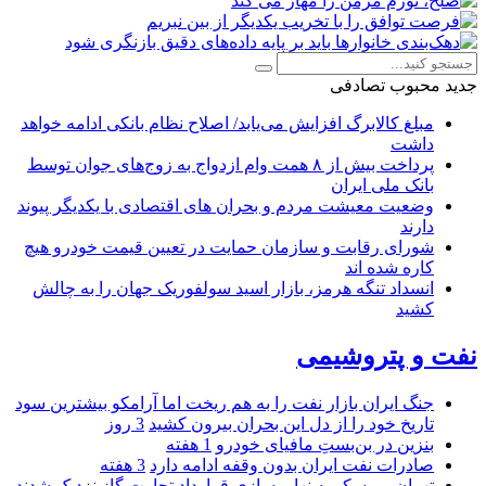
جدید
محبوب
تصادفی
مبلغ کالابرگ افزایش می‌یابد/ اصلاح نظام بانکی ادامه خواهد
داشت
پرداخت بیش از ۸ همت وام ازدواج به زوج‌های جوان توسط
بانک ملی ایران
وضعیت معیشت مردم و بحران های اقتصادی با یکدیگر پیوند
دارند
شورای رقابت و سازمان حمایت در تعیین قیمت خودرو هیچ
کاره شده اند
انسداد تنگه هرمز، بازار اسید سولفوریک جهان را به چالش
کشید
نفت و پتروشیمی
جنگ ایران بازار نفت را به هم ریخت اما آرامکو بیشترین سود
تاریخ خود را از دل این بحران بیرون کشید
3 روز
بنزین در بن‌بستِ مافیای خودرو
1 هفته
صادرات نفت ایران بدون وقفه ادامه دارد
3 هفته
تهران و مسکو به نهایی‌سازی قرارداد تجارت گاز نزدیک شدند