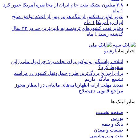
۳.۸ میلیون بشکه نفت خام ایران از محاصره آمریکا عبور کرد
1 ماه
عبور اولین نفتکش از تنگه هرمز پس از اعلام توافق صلح
ایران و آمریکا
1 ماه
ذخایر نفت کشورهای ثروتمند به پایین‌ترین حد در ۲۳ سال
گذشته رسید
1 ماه
اخبار سایت
آرشیو
ائتلاف واشنگتن و توکیو برای نجات ین؛ چرا پول ملی ژاپن
سقوط کرد؟
برای اجرای بزرگ‌ترین طرح حمل‌ونقل کشور در مراسم
تشییع آمادگی داریم
تمدید مهلت ارایه اظهارنامه‌های مالیاتی در انتظار مجوز
مراجع قانونی ذی‌‏صلاح
سایر لینک ها
صفحه نخست
بورس
بانک و بیمه
صنعت و معدن
نفت و پتروشیمی