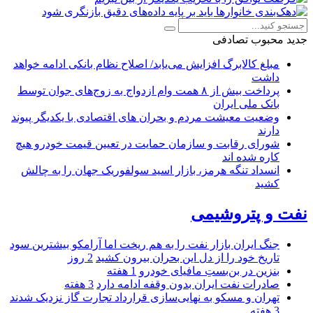
جدید
محبوب
تصادفی
مبلغ کالابرگ افزایش می‌یابد/ اصلاح نظام بانکی ادامه خواهد
داشت
پرداخت بیش از ۸ همت وام ازدواج به زوج‌های جوان توسط
بانک ملی ایران
وضعیت معیشت مردم و بحران های اقتصادی با یکدیگر پیوند
دارند
شورای رقابت و سازمان حمایت در تعیین قیمت خودرو هیچ
کاره شده اند
انسداد تنگه هرمز، بازار اسید سولفوریک جهان را به چالش
کشید
نفت و پتروشیمی
جنگ ایران بازار نفت را به هم ریخت اما آرامکو بیشترین سود
تاریخ خود را از دل این بحران بیرون کشید
2 روز
بنزین در بن‌بستِ مافیای خودرو
1 هفته
صادرات نفت ایران بدون وقفه ادامه دارد
3 هفته
تهران و مسکو به نهایی‌سازی قرارداد تجارت گاز نزدیک شدند
3 هفته