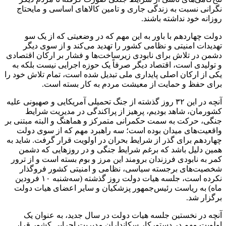
نگرانی نسبت به زندگی جاری و تامین کالاهای اساسی و مایحتاج
روزانه خود نداشته باشند.
دولت چهاردهم با باور به این مهم که در وضعیتی که از یک سو
تهدیدات امنیتی و نظامی کشور را تهدید می‌کند و از سوی دیگر
دشمن در تلاش برای نابودی زیرساخت‌ها و فشار بر ارکان اقتصادی
و تولیدی است، اقتصاد دیگر صرفاً یک حوزه اجرایی نیست بلکه به
یکی از ارکان اصلی پایداری ملی تبدیل شده است، تمام تلاش خود را
برای حفظ و حمایت از معیشت مردم به کار بسته است.
آنچه در این ۳۲ روز گذشته از جنگ تحمیلی آمریکایی و صهیونی علیه
کشورمان، شاهد بودیم، پرهیز از پراکندگی در مدیریت شرایط
جنگی، حرکت به سمت حکمرانی متمرکز و هماهنگ و البته مبتنی بر
واقعیت‌های میدان بوده است؛ سه راهبرد مهم که از سوی دولت
چهاردهم برای گذر از شرایط بحران در اولویت قرار گرفت. شاید به
همین دلیل باشد که برغم شرایط جنگی و در روزهایی که دشمن
کمر به نابودی فرزندان برومند این مرز و بوم بسته است و از ترور
شخصیت‌های برجسته سیاسی، نظامی و امنیتی کشور فروگذار
نکرده است، جلسه هیات دولت روز گذشته (سه‌شنبه ۱۰ فرودین
ماه) به ریاست رئیس‌جمهور پزشکیان و سایر اعضای هیات دولت
برگزار شد.
آنچه در نخستین جلسه هیات دولت در سال جدید، به عنوان یک
اولویت مهم در دستورکار سکانداران مدیریت اجرایی کشور قرار