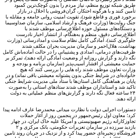
طریق شبکه توزیع منظم، نیاز مردم را بدون کوچک‌ترین کمبود
تأمین کنند و با هرگونه احتکار، گران‌فروشی یا اخلال در بازار
برخورد فوری و قاطع شود)، تقویت امنیت روانی جامعه و مقابله با
جنگ روایت‌ها (وزارت فرهنگ و ارشاد اسلامی، سازمان صداوسیما
و دستگاه‌های مسئول حوزه اطلاع‌رسانی موظف شدند با
اطلاع‌رسانی دقیق، منظم و به‌هنگام، از انتشار اخبار نادرست
جلوگیری کنند)، آمادگی کامل نظام سلامت و امدادرسانی (وزارت
بهداشت، هلال‌احمر و سازمان مدیریت بحران مکلف شدند
ظرفیت‌های درمانی، امدادی و پشتیبانی را در حالت آماده‌باش کامل
نگه دارند و گزارش روزانه از وضعیت آمادگی ارائه دهند)، تمرکز بر
حمایت معیشتی از اقشار آسیب‌پذیر (سازمان برنامه و بودجه و
وزارت تعاون موظف شدند راه هایی را بررسی کنند که هیچ
خانواده‌ای در شرایط جنگی بدون پشتوانه معیشتی باقی نماند) و در
پایان بر هماهنگی کامل استان‌ها با ستاد ملی مدیریت شرایط جنگی
تاکید شد و استانداران موظف شدند ستادهای استانی را به‌صورت
۲۴ ساعته فعال نگه دارند و گزارش‌های منظم عملیاتی به دولت
ارائه دهند.
دستورات اجرایی دولت با نظارت میدانی محمدرضا عارف ادامه پیدا
کرد؛ معاون اول رئیس‌جمهور در پنجمین روز از آغاز حملات
تجاوزکارانه رژیم صهیونیستی و آمریکا علیه خاک ایران، در چهار
بازدید سرزده در سازمان تعزیرات حکومتی، بانک مرکزی و ۲
فروشگاه زنجیره‌ای حضور پیدا کرد و از نزدیک در جریان روند تامین