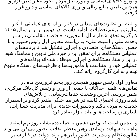
و توزیع کالاهای اساسی و مورد نیاز مردم، نحوه نظارت بر بازار و
همچنین تامین منابع ریالی و ارزی کالاهای اساسی و دارو قرار
گرفت.
و البته این نظارت‌های میدانی در کنار برنامه‌های عملیاتی با آغاز
سال نو و برغم تعطیلات، ادامه داشت. در دومین روز از سال ۱۴۰۵،
کارگروه تحقق شعار سال با محوریت «اقتصاد مقاومتی در سایه
وحدت ملی و امنیت ملی» به ریاست معاون اول رئیس‌جمهور و با
حضور دستگاه‌های اقتصادی و اجرایی تشکیل شد تا برنامه‌های
عملیاتی دستگاه‌ها برای تحقق این راهبرد ملی تدوین و هماهنگ شود.
در این راستا، دستگاه‌های اجرایی موظف شده‌اند برنامه‌های
عملیاتی خود را متناسب با مأموریت‌ها و ظرفیت‌های دستگاه متبوع
تهیه و به این کارگروه ارائه کنند.
معاون اول رئیس‌جمهور همچنین روز پنجم فروردین ماه در
تماس‌های تلفنی جداگانه با جمعی از وزرا و رئیس کل بانک مرکزی،
ضمن بررسی آخرین وضعیت خدمات‌رسانی، از تلاش‌های
شبانه‌روزی اعضای کابینه در شرایط جنگی تقدیر کرد و بر استمرار
خدمت به مردم تأکید و دستورات جدیدی برای مدیریت خسارات،
پایداری زیرساخت‌ها و ثبات بازار صادر کرد.
و اینچنین است که وقتی دشمن با حمله ددمنشانه روز نهم اسفند
ماه با به شهادت رساندن رهبر معظم انقلاب، تصور می‌کرد می‌تواند
شالوده نظام و مدیریت کشور را بر هم بزند، دولت در کنار سایر