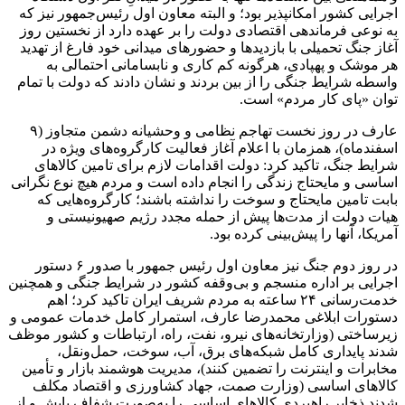
اجرایی کشور امکانپذیر بود؛ و البته معاون اول رئیس‌جمهور نیز که
به نوعی فرماندهی اقتصادی دولت را بر عهده دارد از نخستین روز
آغاز جنگ تحمیلی با بازدیدها و حضورهای میدانی خود فارغ از تهدید
هر موشک و پهپادی، هرگونه کم کاری و نابسامانی احتمالی به
واسطه شرایط جنگی را از بین بردند و نشان دادند که دولت با تمام
توان «پای کار مردم» است.
عارف در روز نخست تهاجم نظامی و وحشیانه دشمن متجاوز (۹
اسفندماه)، همزمان با اعلام آغاز فعالیت کارگروه‌های ویژه در
شرایط جنگ، تاکید کرد: دولت اقدامات لازم برای تامین کالاهای
اساسی و مایحتاج زندگی را انجام داده است و مردم هیچ نوع نگرانی
بابت تامین مایحتاج و سوخت را نداشته باشند؛ کارگروه‌هایی که
هیات دولت از مدت‌ها پیش از حمله مجدد رژیم صهیونیستی و
آمریکا، آنها را پیش‌بینی کرده بود.
در روز دوم جنگ نیز معاون اول رئیس جمهور با صدور ۶ دستور
اجرایی بر اداره منسجم و بی‌وقفه کشور در شرایط جنگی و همچنین
خدمت‌رسانی ۲۴ ساعته به مردم شریف ایران تاکید کرد؛ اهم
دستورات ابلاغی محمدرضا عارف، استمرار کامل خدمات عمومی و
زیرساختی (وزارتخانه‌های نیرو، نفت، راه، ارتباطات و کشور موظف
شدند پایداری کامل شبکه‌های برق، آب، سوخت، حمل‌ونقل،
مخابرات و اینترنت را تضمین کنند)، مدیریت هوشمند بازار و تأمین
کالاهای اساسی (وزارت صمت، جهاد کشاورزی و اقتصاد مکلف
شدند ذخایر راهبردی کالاهای اساسی را به‌صورت شفاف پایش و از