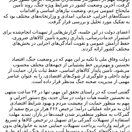
گرفت، آخرین وضعیت کشور در شرایط ویژه جنگ، روند تأمین
مایحتاج عمومی مردم، وضعیت نیازهای اساسی و اقدامات
دستگاه‌های اجرایی، خدماتی، امدادی و وزارتخانه‌های مختلف بود که
به تفکیک مورد تحلیل و بررسی قرار گرفت.
اعضای دولت در این جلسه، گزارش‌هایی از تمهیدات انجام‌شده برای
استمرار خدمات‌رسانی، پایداری زنجیره تأمین کالاهای ضروری،
حفظ آرامش عمومی و تقویت آمادگی‌های اجرایی در بخش‌های
مختلف کشور ارائه کردند.
دولت وفاق ملی با تکیه بر این مهم که در وضعیت جنگ، اقتصاد
نخستین و مهم‌ترین خط پشتیبانی از جبهه‌های مختلف محسوب
می‌شود، تأمین پایدار کالاهای اساسی، حفظ ثبات بازار، حمایت از
تولید داخلی و جلوگیری از شوک‌های اقتصادی، را به عنوان عناصر
مهمی از مدیریت صحنه جنگ مدنظر قرار داده است.
گفتنی است که در راستای تحقق این مهم، تنها در ۲۴ ساعت منتهی
به نخستین جلسه هیات دولت در سال جدید، پنج دستور اجرایی و
مهم به منظور حمایت از معیشت مردم و بهبود شرایط اقتصادی
آنان به مرحله عملیاتی درآمد؛ ترخیص ۲۶۶ هزار تن برنج سفید از
گمرکات به منظور منطقی‌تر شدن قیمت‌ها در بازار، تمدید مهلت
استفاده از تسهیلات گمرکی برای تسهیل در ترخیص کالاها و تسریع
در فرآیند واردات، پرداخت تسهیلات حمایتی جدید به خانوارهای بدون
درآمد و بنگاه‌های کوچک و متوسط آسیب‌دیده از جنگ، اجرای طرح