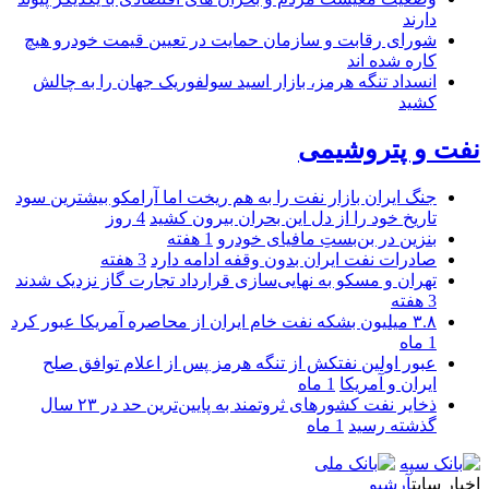
دارند
شورای رقابت و سازمان حمایت در تعیین قیمت خودرو هیچ
کاره شده اند
انسداد تنگه هرمز، بازار اسید سولفوریک جهان را به چالش
کشید
نفت و پتروشیمی
جنگ ایران بازار نفت را به هم ریخت اما آرامکو بیشترین سود
تاریخ خود را از دل این بحران بیرون کشید
4 روز
بنزین در بن‌بستِ مافیای خودرو
1 هفته
صادرات نفت ایران بدون وقفه ادامه دارد
3 هفته
تهران و مسکو به نهایی‌سازی قرارداد تجارت گاز نزدیک شدند
3 هفته
۳.۸ میلیون بشکه نفت خام ایران از محاصره آمریکا عبور کرد
1 ماه
عبور اولین نفتکش از تنگه هرمز پس از اعلام توافق صلح
ایران و آمریکا
1 ماه
ذخایر نفت کشورهای ثروتمند به پایین‌ترین حد در ۲۳ سال
گذشته رسید
1 ماه
اخبار سایت
آرشیو