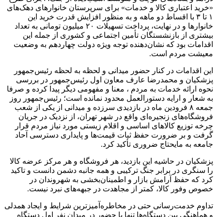
«خرید اعتباری کالا و خدمات» برای سرپرستان خانوارهای دهک‌های
۱ تا ۳ با اقساط دو ماهه و به منظور افزایش قدرت خرید این
خانوارها و در نهایت، پرداخت تسهیلات ۲۰ میلیون تومانی به تعداد
بیشتری از بازنشستگان تأمین اجتماعی و کشوری از جمله این
اقدامات بود که نشان‌دهنده توجه ویژه دولت چهاردهم به وضعیت
معیشت مردم است.
این اقدامات در کنار حضور میدانی و لحظه به لحظه رئیس‌جمهور
پزشکیان و محمدرضا عارف معاون اول رئیس‌جمهور در بررسی
نحوه ارائه خدمات به مردم ، معنا و مفهومی دیگر پیدا کرده و صرفا
به شعار و ارایه دستورالعمل محدود نمانده است؛ رئیس‌جمهور روز
جمعه ۸ فرودین ماه در بازدیدی سرزده و میدانی از یکی از شعب
فروشگاه‌های زنجیره‌ای واقع در شهر تهران، از نزدیک در جریان
چرخه توزیع کالاهای اساسی و اقلام زیستی مورد نیاز مردم قرار
گرفت و بر ضرورت حفظ ثبات قیمت‌ها و پایداری دسترسی آحاد
جامعه به مایحتاج ضروری تأکید کرد.
پزشکیان در حاشیه این بازدید، هر فروشگاه و هر مرکز عرضه‌ کالا
را سنگری در برابر جنگ ترکیبی و همه جانبه دشمن دانست و تاکید
کرد که حفظ آرامش بازار و اطمینان‌بخشی به شهروندان در
خصوص وفور کالا، کمتر از مجاهدت در جبهه‌های نبرد نیست.
تداوم خدمت‌رسانی حتی در مخاطره‌آمیزترین شرایط و ایجاد همدلی
و هماهنگی بین دستگاه‌ها تنها با حضور در میدانِ نفر اول دستگاه‌