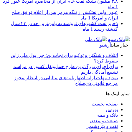
۳.۸ میلیون بشکه نفت خام ایران از محاصره آمریکا عبور کرد
1 ماه
عبور اولین نفتکش از تنگه هرمز پس از اعلام توافق صلح
ایران و آمریکا
1 ماه
ذخایر نفت کشورهای ثروتمند به پایین‌ترین حد در ۲۳ سال
گذشته رسید
1 ماه
اخبار سایت
آرشیو
ائتلاف واشنگتن و توکیو برای نجات ین؛ چرا پول ملی ژاپن
سقوط کرد؟
برای اجرای بزرگ‌ترین طرح حمل‌ونقل کشور در مراسم
تشییع آمادگی داریم
تمدید مهلت ارایه اظهارنامه‌های مالیاتی در انتظار مجوز
مراجع قانونی ذی‌‏صلاح
سایر لینک ها
صفحه نخست
بورس
بانک و بیمه
صنعت و معدن
نفت و پتروشیمی
عمران و مسکن