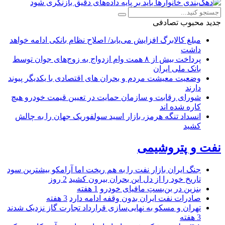
جدید
محبوب
تصادفی
مبلغ کالابرگ افزایش می‌یابد/ اصلاح نظام بانکی ادامه خواهد
داشت
پرداخت بیش از ۸ همت وام ازدواج به زوج‌های جوان توسط
بانک ملی ایران
وضعیت معیشت مردم و بحران های اقتصادی با یکدیگر پیوند
دارند
شورای رقابت و سازمان حمایت در تعیین قیمت خودرو هیچ
کاره شده اند
انسداد تنگه هرمز، بازار اسید سولفوریک جهان را به چالش
کشید
نفت و پتروشیمی
جنگ ایران بازار نفت را به هم ریخت اما آرامکو بیشترین سود
تاریخ خود را از دل این بحران بیرون کشید
2 روز
بنزین در بن‌بستِ مافیای خودرو
1 هفته
صادرات نفت ایران بدون وقفه ادامه دارد
3 هفته
تهران و مسکو به نهایی‌سازی قرارداد تجارت گاز نزدیک شدند
3 هفته