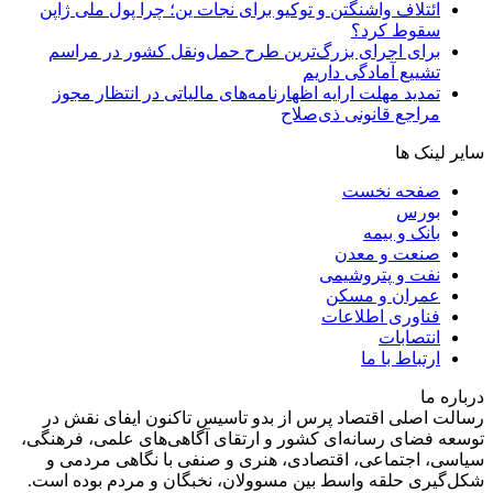
ائتلاف واشنگتن و توکیو برای نجات ین؛ چرا پول ملی ژاپن
سقوط کرد؟
برای اجرای بزرگ‌ترین طرح حمل‌ونقل کشور در مراسم
تشییع آمادگی داریم
تمدید مهلت ارایه اظهارنامه‌های مالیاتی در انتظار مجوز
مراجع قانونی ذی‌‏صلاح
سایر لینک ها
صفحه نخست
بورس
بانک و بیمه
صنعت و معدن
نفت و پتروشیمی
عمران و مسکن
فناوری اطلاعات
انتصابات
ارتباط با ما
درباره ما
رسالت اصلی اقتصاد پرس از بدو تاسیس تاکنون ایفای نقش در
توسعه فضای رسانه‌ای کشور و ارتقای آگاهی‌های علمی، فرهنگی،
سیاسی، اجتماعی، اقتصادی، هنری و صنفی با نگاهی مردمی و
شکل‌گیری حلقه واسط بین مسوولان، نخبگان و مردم بوده است.