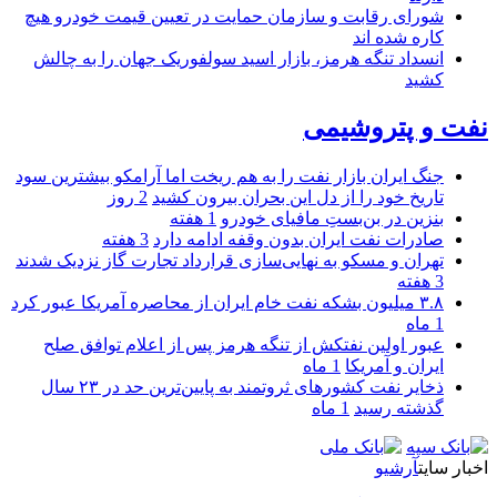
شورای رقابت و سازمان حمایت در تعیین قیمت خودرو هیچ
کاره شده اند
انسداد تنگه هرمز، بازار اسید سولفوریک جهان را به چالش
کشید
نفت و پتروشیمی
جنگ ایران بازار نفت را به هم ریخت اما آرامکو بیشترین سود
تاریخ خود را از دل این بحران بیرون کشید
2 روز
بنزین در بن‌بستِ مافیای خودرو
1 هفته
صادرات نفت ایران بدون وقفه ادامه دارد
3 هفته
تهران و مسکو به نهایی‌سازی قرارداد تجارت گاز نزدیک شدند
3 هفته
۳.۸ میلیون بشکه نفت خام ایران از محاصره آمریکا عبور کرد
1 ماه
عبور اولین نفتکش از تنگه هرمز پس از اعلام توافق صلح
ایران و آمریکا
1 ماه
ذخایر نفت کشورهای ثروتمند به پایین‌ترین حد در ۲۳ سال
گذشته رسید
1 ماه
اخبار سایت
آرشیو