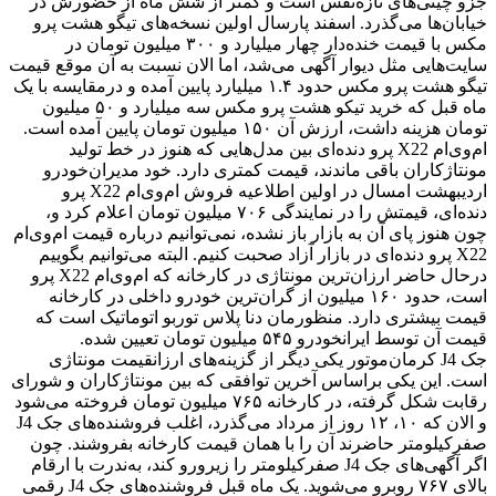
جزو چینی‌های تازه‌نفس است و کمتر از شش ماه از حضورش در
خیابان‌ها می‌گذرد. اسفند پارسال اولین نسخه‌های تیگو هشت پرو
مکس با قیمت خنده‌دار چهار میلیارد و ۳۰۰ میلیون تومان در
سایت‌هایی مثل دیوار آگهی می‌شد، اما الان نسبت به آن موقع قیمت
تیگو هشت پرو مکس حدود ۱.۴ میلیارد پایین آمده و درمقایسه با یک
ماه قبل که خرید تیکو هشت پرو مکس سه میلیارد و ۵۰ میلیون
تومان هزینه داشت، ارزش آن ۱۵۰ میلیون تومان پایین آمده است.
ام‌وی‌ام X22 پرو دنده‌ای بین مدل‌هایی که هنوز در خط تولید
مونتاژکاران باقی ماندند، قیمت کمتری دارد. خود مدیران‌خودرو
اردیبهشت امسال در اولین اطلاعیه فروش ام‌وی‌ام X22 پرو
دنده‌ای، قیمتش را در نمایندگی ۷۰۶ میلیون تومان اعلام کرد و،
چون هنوز پای آن به بازار باز نشده، نمی‌توانیم درباره قیمت ام‌وی‌ام
X22 پرو دنده‌ای در بازار آزاد صحبت کنیم. البته می‌توانیم بگوییم
درحال حاضر ارزان‌ترین مونتاژی در کارخانه که ام‌وی‌ام X22 پرو
است، حدود ۱۶۰ میلیون از گران‌ترین خودرو داخلی در کارخانه
قیمت بیشتری دارد. منظورمان دنا پلاس توربو اتوماتیک است که
قیمت آن توسط ایرانخودرو ۵۴۵ میلیون تومان تعیین شده.
جک J4 کرمان‌موتور یکی دیگر از گزینه‌های ارزانقیمت مونتاژی
است. این یکی براساس آخرین توافقی که بین مونتاژکاران و شورای
رقابت شکل گرفته، در کارخانه ۷۶۵ میلیون تومان فروخته می‌شود
و الان که ۱۰، ۱۲ روز از مرداد می‌گذرد، اغلب فروشنده‌های جک J4
صفرکیلومتر حاضرند آن را با همان قیمت کارخانه بفروشند. چون
اگر آگهی‌های جک J4 صفرکیلومتر را زیرورو کند، به‌ندرت با ارقام
بالای ۷۶۷ روبرو می‌شوید. یک ماه قبل فروشنده‌های جک J4 رقمی