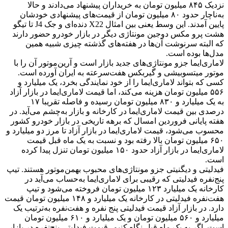
نزدیک ۸۴۵ میلیون تومان به خریداران پیشنهاد می‌دادند و حالا
به‌ناچار حدود ۸۰ میلیون تومان از قیمت‌های پیشنهادی خودشان
پایین آمدند. این وسط یعنی بین امثال X22 دنده‌ای و جک J4 تا تیگو
هشت پرو مکس دوجین مونتاژی دیگر در بازار خودرو حضور دارند
که البته سرنوشت آن‌ها در هفته‌های گذشته چیزی شبیه همین
مدل‌ها بوده است.
لاماری‌ایما جزو مونتاژی‌های جدید بازار است و آرین‌موتور آن را با
موتور میتسوبیشی و گیربکس هفت‌سرعته به ایران آورده است.
کسی که بتواند لاماری‌ایما را از خود نمایندگی بخرد، یک میلیارد و
۵۵۶ میلیون تومان هزینه می‌کند، اما قیمت لاماری‌ایما در بازار آزاد
به یک میلیارد و ۸۳۰ میلیون تومان رسیده و فاصله تقریبا ۱۷
درصدی بین قیمت لاماری‌ایما در کارخانه و بازار به‌چشم می‌آید. در
هفته پایانی فروردین امسال که برهه تاریخی در بازار خودرو کشور
محسوب می‌شود، قیمت لاماری‌ایما در بازار آزاد تا مرز دو میلیارد و
۶۵۰ میلیون تومان بالا رفته بود و نسبت به یک ماه قبل قیمت
لاماری‌ایما در بازار آزاد حدود ۱۵۰ میلیون تومان تنزل پیدا کرده
است.
فیدلیتی و دیگنیتی جزو مونتاژی‌های محبوب بهمن‌موتور هستند. تیپ
پنج‌نفره فیدلیتی که رقیبی برای لاماری‌ایما به‌حساب می‌آید در
کارخانه یک میلیارد ۱۲۳ میلیون تومان فروخته می‌شود و تیپ
هفت‌نفره فیدلیتی در کارخانه یک میلیارد و ۱۴۸ میلیون تومان قیمت
دارد. در بازار آزاد قیمت فیدلیتی پنج نفره و هفت‌نفره به‌ترتیب یک
میلیارد و ۵۶۰ میلیون تومان و یک میلیارد و ۶۱۰ میلیون تومان
است. اگر به یک ماه قبل نگاه کنیم، قیمت فیدلیتی پنج‌نفره در بازار