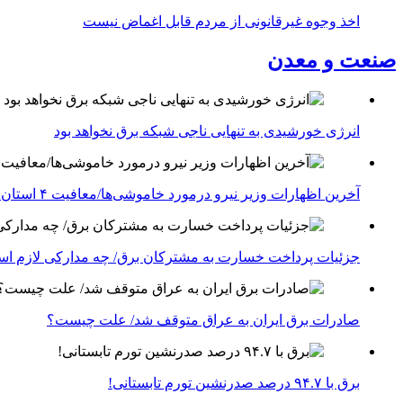
اخذ وجوه غیرقانونی از مردم قابل اغماض نیست
صنعت و معدن
انرژی خورشیدی به تنهایی ناجی شبکه برق نخواهد بود
آخرین اظهارات وزیر نیرو درمورد خاموشی‌ها/معافیت ۴ استان جنوبی درگیر جنگ از قطعی برق
جزئیات پرداخت خسارت به مشترکان برق/ چه مدارکی لازم ا
صادرات برق ایران به عراق متوقف شد/ علت چیست؟
برق با ۹۴.۷ درصد صدرنشین تورم تابستانی!