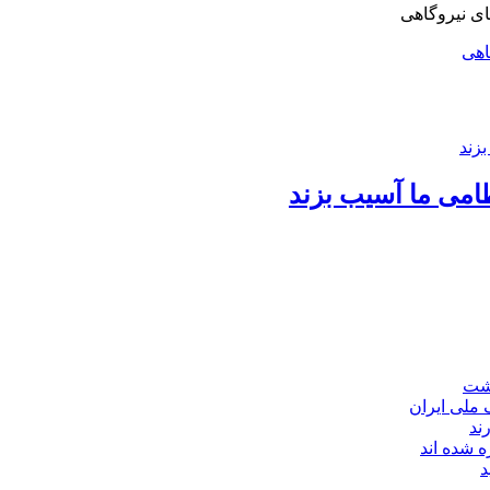
اهی
امی ما آسیب بزند
اشت
ند
 شده اند
د