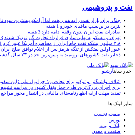
نفت و پتروشیمی
جنگ ایران بازار نفت را به هم ریخت اما آرامکو بیشترین سود تا
بنزین در بن‌بستِ مافیای خودرو
1 هفته
صادرات نفت ایران بدون وقفه ادامه دارد
3 هفته
تهران و مسکو به نهایی‌سازی قرارداد تجارت گاز نزدیک شدند
3 هفته
۳.۸ میلیون بشکه نفت خام ایران از محاصره آمریکا عبور کرد
1 ما
عبور اولین نفتکش از تنگه هرمز پس از اعلام توافق صلح ایران و
ذخایر نفت کشورهای ثروتمند به پایین‌ترین حد در ۲۳ سال گذشته رسید
اخبار سایت
آرشیو
ائتلاف واشنگتن و توکیو برای نجات ین؛ چرا پول ملی ژاپن سقو
برای اجرای بزرگ‌ترین طرح حمل‌ونقل کشور در مراسم تشییع آ
تمدید مهلت ارایه اظهارنامه‌های مالیاتی در انتظار مجوز مراجع 
سایر لینک ها
صفحه نخست
بورس
بانک و بیمه
صنعت و معدن