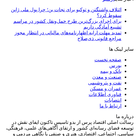
ائتلاف واشنگتن و توکیو برای نجات ین؛ چرا پول ملی ژاپن
سقوط کرد؟
برای اجرای بزرگ‌ترین طرح حمل‌ونقل کشور در مراسم
تشییع آمادگی داریم
تمدید مهلت ارایه اظهارنامه‌های مالیاتی در انتظار مجوز
مراجع قانونی ذی‌‏صلاح
سایر لینک ها
صفحه نخست
بورس
بانک و بیمه
صنعت و معدن
نفت و پتروشیمی
عمران و مسکن
فناوری اطلاعات
انتصابات
ارتباط با ما
درباره ما
رسالت اصلی اقتصاد پرس از بدو تاسیس تاکنون ایفای نقش در
توسعه فضای رسانه‌ای کشور و ارتقای آگاهی‌های علمی، فرهنگی،
سیاسی، اجتماعی، اقتصادی، هنری و صنفی با نگاهی مردمی و