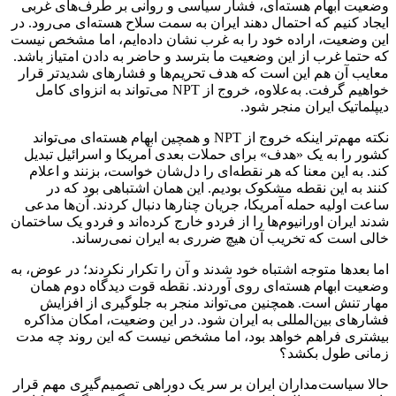
وضعیت ابهام هسته‌ای، فشار سیاسی و روانی بر طرف‌های غربی
ایجاد کنیم که احتمال دهند ایران به سمت سلاح هسته‌ای می‌رود. در
این وضعیت، اراده خود را به غرب نشان داده‌ایم، اما مشخص نیست
که حتما غرب از این وضعیت ما بترسد و حاضر به دادن امتیاز باشد.
معایب آن هم این است که هدف تحریم‌ها و فشارهای شدیدتر قرار
خواهیم گرفت. به‌علاوه، خروج از NPT می‌تواند به انزوای کامل
دیپلماتیک ایران منجر شود.
نکته مهم‌تر اینکه خروج از NPT و همچین ابهام هسته‌ای می‌تواند
کشور را به یک «هدف» برای حملات بعدی آمریکا و اسرائیل تبدیل
کند. به این معنا که هر نقطه‌ای را دل‌شان خواست، بزنند و اعلام
کنند به این نقطه مشکوک بودیم. این همان اشتباهی بود که در
ساعت اولیه حمله آمریکا، جریان چنارها دنبال کردند. آن‌ها مدعی
شدند ایران اورانیوم‌ها را از فردو خارج کرده‌اند و فردو یک ساختمان
خالی است که تخریب آن هیچ ضرری به ایران نمی‌رساند.
اما بعدها متوجه اشتباه خود شدند و آن را تکرار نکردند؛ در عوض، به
وضعیت ابهام هسته‌ای روی آوردند. نقطه قوت دیدگاه دوم همان
مهار تنش است. همچنین می‌تواند منجر به جلوگیری از افزایش
فشارهای بین‌المللی به ایران شود. در این وضعیت، امکان مذاکره
بیشتری فراهم خواهد بود، اما مشخص نیست که این روند چه مدت
زمانی طول بکشد؟
حالا سیاست‌مداران ایران بر سر یک دوراهی تصمیم‌گیری مهم قرار