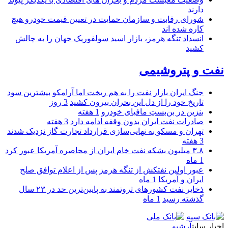
دارند
شورای رقابت و سازمان حمایت در تعیین قیمت خودرو هیچ
کاره شده اند
انسداد تنگه هرمز، بازار اسید سولفوریک جهان را به چالش
کشید
نفت و پتروشیمی
جنگ ایران بازار نفت را به هم ریخت اما آرامکو بیشترین سود
تاریخ خود را از دل این بحران بیرون کشید
3 روز
بنزین در بن‌بستِ مافیای خودرو
1 هفته
صادرات نفت ایران بدون وقفه ادامه دارد
3 هفته
تهران و مسکو به نهایی‌سازی قرارداد تجارت گاز نزدیک شدند
3 هفته
۳.۸ میلیون بشکه نفت خام ایران از محاصره آمریکا عبور کرد
1 ماه
عبور اولین نفتکش از تنگه هرمز پس از اعلام توافق صلح
ایران و آمریکا
1 ماه
ذخایر نفت کشورهای ثروتمند به پایین‌ترین حد در ۲۳ سال
گذشته رسید
1 ماه
اخبار سایت
آرشیو