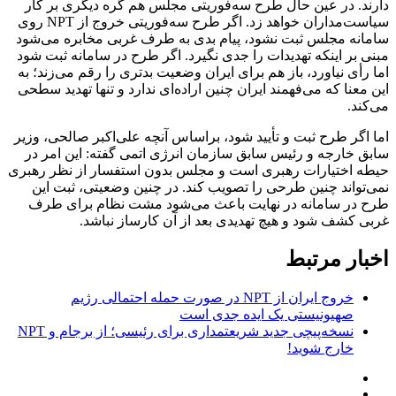
دارند. در عین حال طرح سه‌فوریتی مجلس هم گره دیگری بر کار
سیاست‌مداران خواهد زد. اگر طرح سه‌فوریتی خروج از NPT روی
سامانه مجلس ثبت نشود، پیام بدی به طرف غربی مخابره می‌شود
مبنی بر اینکه تهدیدات را جدی نگیرد. اگر طرح در سامانه ثبت شود
اما رأی نیاورد، باز هم برای ایران وضعیت بدتری را رقم می‌زند؛ به
این معنا که می‌فهمند ایران چنین اراده‌ای ندارد و تنها تهدید سطحی
می‌کند.
اما اگر طرح ثبت و تأیید شود، براساس آنچه علی‌اکبر صالحی، وزیر
سابق خارجه و رئیس سابق سازمان انرژی اتمی گفته: این امر در
حیطه اختیارات رهبری است و مجلس بدون استفسار از نظر رهبری
نمی‌تواند چنین طرحی را تصویب کند. در چنین وضعیتی، ثبت این
طرح در سامانه در نهایت باعث می‌شود مشت نظام برای طرف
غربی کشف شود و هیچ تهدیدی بعد از آن کارساز نباشد.
اخبار مرتبط
خروج ایران از NPT در صورت حمله احتمالی رژیم
صهیونیستی یک ایده جدی است
نسخه‌پیچی جدید شریعتمداری برای رئیسی؛ از برجام و NPT
خارج شوید!