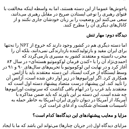
پاجوش‌ها عموما از این دسته هستند، اما به واسطه اینکه مخالفت با
فتوای رهبری را نوعی ایستادن صریح در مقابل رهبری می‌دانند،
سعی می‌کنند این وضعیت را بر زبان خودشان جاری نکنند و از
کانال‌های دیگری آن را مطرح کنند.
دیدگاه دوم: مهار تنش
اما دسته دیگری هم در کشور وجود دارند که خروج از NPT را نه‌تنها
برای ایران مفید و بازتولیدکننده بازدارندگی نمی‌دانند، بلکه آن را
مخرب دانسته و معتقدند کشور به مسیری بازمی‌گردد که
احمدی‌نژاد آن را با «کندن فرمان لوکوموتیو هسته‌ای» در سال ۸۴
آغاز کرد و در نهایت این لوکوموتیو با تحریم‌های سال‌های ۹۰ و ۹۱ در
وسط ایستگاه از حرکت ایستاد. این دسته معتقدند باید با آژانس
همکاری کرد. اگر اورانیوم‌ها در زیر آوار دفن شده است، آژانس آن
را تأیید کند. این پیشنهاد درست متضاد پیشنهاد دسته اول است که
معتقدند باید غرب را در ابهام باقی گذاشت که سرنوشت اورانیوم‌ها
چه شده است. این دسته بر این باورند که باید ضمن مذاکره با
آمریکا، از آمریکا در دیوان داوری ایران-آمریکا به خاطر حمله به
تأسیسات هسته‌ای شکایت و ادعای غرامت کرد.
مزایا و معایب پیشنهادهای این دیدگاه‌ها کدام است؟
مزایای دیدگاه اول (در جریان چنارها) می‌تواند این باشد که ما با ایجاد