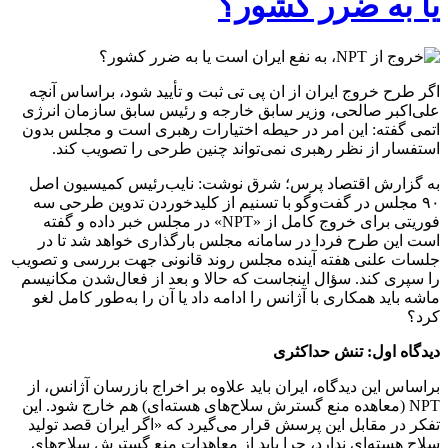
یا به ضرر کشور؟
اگر طرح خروج ایران از ان پی تی ثبت و تأیید شود، براساس آنچه
علی‌اکبر صالحی، وزیر سابق خارجه و رئیس سابق سازمان انرژی
اتمی گفته: این امر در حیطه اختیارات رهبری است و مجلس بدون
استفسار از نظر رهبری نمی‌تواند چنین طرحی را تصویب کند.
به گزارش اقتصاد پرس؛ شرق نوشت: نایب‌رئیس کمیسیون اصل
۹۰ مجلس در گفت‌وگو با تسنیم از کلیدخوردن تدوین طرحی سه
فوریتی برای خروج کامل از «NPT» در مجلس خبر داده و گفته
است این طرح فردا در سامانه مجلس بارگذاری خواهد شد تا در
جلسات علنی هفته آینده مجلس روند قانونی جهت بررسی و تصویب
را سپری کند. سؤال اینجاست که حالا و بعد از فعال‌شدن مکانیسم
ماشه باید همکاری با آژانس را ادامه داد یا آن را به‌طور کامل لغو
کرد؟
دیدگاه اول: تنش حداکثری
براساس این دیدگاه، ایران باید علاوه بر اخراج بازرسان آژانس، از
NPT (معاهده منع گسترش سلاح‌های هسته‌ای‌) هم خارج شود. این
تفکر در مقابل این پرسش قرار می‌گیرد که «اگر ایران قصد تولید
سلاح هسته‌ای ندارد، چرا باید از معاهدات منع گسترش سلاح‌های