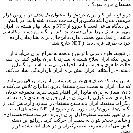
هسته‌ای خارج شود؟».
در واقع با این کار ایران خودش را به‌عنوان یک هدف در تیررس قرار
می‌دهد، بدون آنکه تلاشی برای ساخت بمب داشته باشد. در پاسخ،
این دیدگاه مدعی است با خروج از NPT و ایجاد ابهام هسته‌ای، ایران
می‌تواند به یک بازدارندگی دست پیدا کند. از نگاه این دسته، مکانیسم
ماشه در عمل هیچ اهمیتی ندارد. بااین‌حال، برای نشان‌دادن اراده
خود به طرف غربی باید از NPT خارج شد.
در نتیجه، طرف غربی با ترس و واهمه به سراغ ایران می‌آید تا از
ترس اینکه ایران سلاح هسته‌ای نسازد، با ایران توافق کند. این البته
حالت ظاهری و خوش‌بینانه ماجرا هم می‌تواند باشد. از نگاه این
دسته، «در آستانه» قرارداشتن برای ایران بازدارندگی ایجاد می‌کند.
به این معنا که طرف‌های غربی همیشه در این ترس باقی می‌مانند
که مبادا ایران به سمت سلاح هسته‌ای برود؛ بنابراین تلاش می‌کنند با
دادن امتیاز به ایران، مانع از این اقدام شوند. تقریبا مجموعه جریان
چنارهای اصولگرایی را می‌توان در این جریان جمع‌بندی کرد. دسته
دیگر اما معتقدند ایران باید سلاح هسته‌ای را بسازد و آزمایش کند. از
نگاه آن‌ها، بیرون‌کردن بازرسان و خروج از NPT مقدمه‌ای است
برای تغییر تصمیم سطوح اول ایران درباره «حرمت سلاح هسته‌ای»
و شاید راحت‌تر بتوان به سمت آن حرکت کرد. درواقع این دسته
تلاش می‌کنند مجموعه تصمیم‌گیران را در عملِ انجام‌شده قرار
دهند.