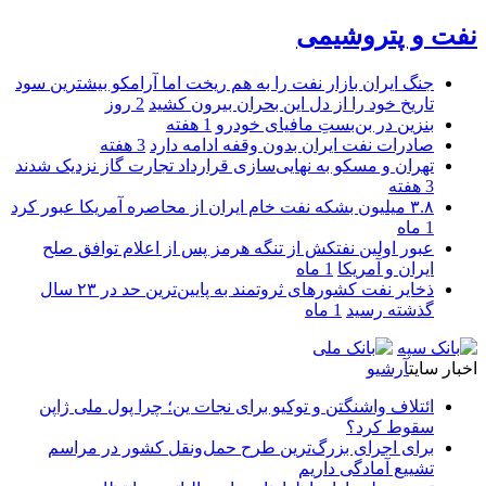
نفت و پتروشیمی
جنگ ایران بازار نفت را به هم ریخت اما آرامکو بیشترین سود
تاریخ خود را از دل این بحران بیرون کشید
2 روز
بنزین در بن‌بستِ مافیای خودرو
1 هفته
صادرات نفت ایران بدون وقفه ادامه دارد
3 هفته
تهران و مسکو به نهایی‌سازی قرارداد تجارت گاز نزدیک شدند
3 هفته
۳.۸ میلیون بشکه نفت خام ایران از محاصره آمریکا عبور کرد
1 ماه
عبور اولین نفتکش از تنگه هرمز پس از اعلام توافق صلح
ایران و آمریکا
1 ماه
ذخایر نفت کشورهای ثروتمند به پایین‌ترین حد در ۲۳ سال
گذشته رسید
1 ماه
اخبار سایت
آرشیو
ائتلاف واشنگتن و توکیو برای نجات ین؛ چرا پول ملی ژاپن
سقوط کرد؟
برای اجرای بزرگ‌ترین طرح حمل‌ونقل کشور در مراسم
تشییع آمادگی داریم