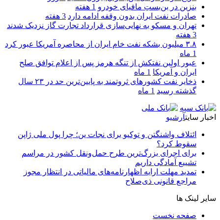
بنزین در بن‌بستِ مافیای خودرو
1 هفته
صادرات نفت ایران بدون وقفه ادامه دارد
3 هفته
تهران و مسکو به نهایی‌سازی قرارداد تجارت گاز نزدیک شدند
3 هفته
۳.۸ میلیون بشکه نفت خام ایران از محاصره آمریکا عبور کرد
1 ماه
عبور اولین نفتکش از تنگه هرمز پس از اعلام توافق صلح
ایران و آمریکا
1 ماه
ذخایر نفت کشورهای ثروتمند به پایین‌ترین حد در ۲۳ سال
گذشته رسید
1 ماه
اخبار سایت
آرشیو
ائتلاف واشنگتن و توکیو برای نجات ین؛ چرا پول ملی ژاپن
سقوط کرد؟
برای اجرای بزرگ‌ترین طرح حمل‌ونقل کشور در مراسم
تشییع آمادگی داریم
تمدید مهلت ارایه اظهارنامه‌های مالیاتی در انتظار مجوز
مراجع قانونی ذی‌‏صلاح
سایر لینک ها
صفحه نخست