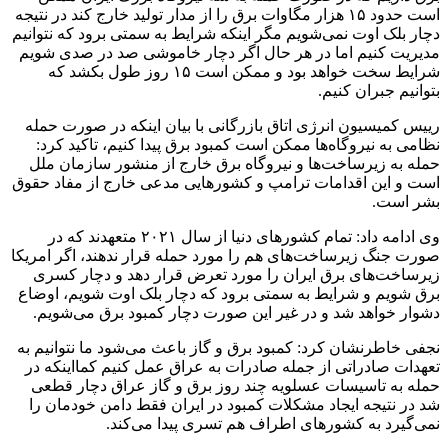
است حدود ۱۵ هزار مگاوات برق را از مدار تولید خارج کند در نتیجه
دچار بلک اوت نمی‌شویم مگر اینکه شرایط به سمتی برود که نتوانیم
مدیریت کنیم اما در هر حال اگر دچار خاموشی صد در صدی شویم
شرایط سخت خواهد بود و ممکن است ۱۵ روز طول بکشد که
بتوانیم جبران کنیم.
رییس کمیسیون انرژی اتاق بازرگانی با بیان اینکه در صورت حمله
نظامی به نیروگاه‌ها ممکن است کمبود برق پیدا کنیم، تاکید کرد:
حمله به زیرساخت‌ها و نیروگاه برق خارج از منشور سازمان ملل
است و این اقدامات ترامپ و کشورهایی مدعی خارج از مفاد حقوق
بشر است.
وی ادامه داد: تمام کشورهای دنیا از سال ۲۰۲۱ متعهدند که در
صورت جنگ زیرساخت‌های هم را مورد حمله قرار ندهند، اگر امریکا
زیرساخت‌های برق ایران را مورد تعرض قرار دهد و دچار کسری
برق شویم و شرایط به سمتی برود که دچار بلک اوت شویم، اوضاع
دشوار خواهد شد و در غیر این صورت دچار کمبود برق می‌شویم.
نجفی خاطرنشان کرد: کمبود برق و گاز باعث می‌شود ما نتوانیم به
تعهدات صادراتی از جمله صادرات به عراق عمل کنیم کمااینکه در
حمله به تاسیسات عسلویه چند روز برق و گاز عراق دچار قطعی
شد در نتیجه ایجاد مشکلات کمبود در ایران فقط دامن خودمان را
نمی‌گیرد به کشورهای اطراف هم تسری پیدا می‌کند.