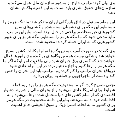
وی بیان کرد: ترامپ خارج از منشور سازمان ملل عمل می‌کند و
سازمان‌های حقوق بشری باید نسبت به این قضیه واکنش نشان
دهند.
این مقام مسئول در اتاق بازرگانی ایران متذکر شد: ما تنگه هرمز را
نبسته‌ایم این تنگه برای دشمنان بسته شده و کشتی‌های سایر
کشورهای غیرمتخاصم براحتی در حال تردد است، بنابراین ترامپ
نباید مدعی شود که ما تنگه هرمز را بسته‌ایم. تنگه هرمز برای عبور
کشورهایی که به ایران حمله کردند؛ محدود شده است.
وی گفت: در صورت آسیب به نیروگاه‌ها تمام امکانات کشور بسیج
خواهد شد و شکی نیست همه نیروگاه‌های پراکنده و ژنراتورها فعال
خواهند شد که کسری برق جبران شود ولی واقعیت امر اینکه اگر ما
تنگه هرمز را رها کنیم و اجازه دهیم تردد در این آبراه عادی شود
درواقع بحران ترامپ را کم کرده‌ایم، ترامپ باید این بحران را حس
کند و دست از ماجراجویی و حمله به ایران بردارد.
نجفی تصریح کرد: اگر ما محدودیت تنگه هرمز را برداریم قطعا
شرایط برای امریکا عادی می‌شود و از بحران مالی و شرایط دشوار
اقتصادی که از تمام کشورهای دنیا متحمل شده؛ رها می‌شود و به
اقدامات خود ادامه می‌دهد. بنابراین ادامه محدودیت در تنگه هرمز
برای کشور ما به لحاظ استراتژیک و سوق الجیشی حائز اهمیت
است.