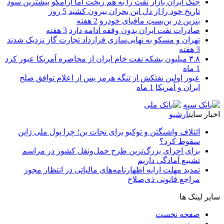
جنگ ایران بازار نفت را به هم ریخت اما آرامکو بیشترین سود
تاریخ خود را از دل این بحران بیرون کشید
5 روز
بنزین در بن‌بستِ مافیای خودرو
2 هفته
صادرات نفت ایران بدون وقفه ادامه دارد
3 هفته
تهران و مسکو به نهایی‌سازی قرارداد تجارت گاز نزدیک شدند
3 هفته
۳.۸ میلیون بشکه نفت خام ایران از محاصره آمریکا عبور کرد
1 ماه
عبور اولین نفتکش از تنگه هرمز پس از اعلام توافق صلح
ایران و آمریکا
1 ماه
اخبار سایت
آرشیو
ائتلاف واشنگتن و توکیو برای نجات ین؛ چرا پول ملی ژاپن
سقوط کرد؟
برای اجرای بزرگ‌ترین طرح حمل‌ونقل کشور در مراسم
تشییع آمادگی داریم
تمدید مهلت ارایه اظهارنامه‌های مالیاتی در انتظار مجوز
مراجع قانونی ذی‌‏صلاح
سایر لینک ها
صفحه نخست
بورس