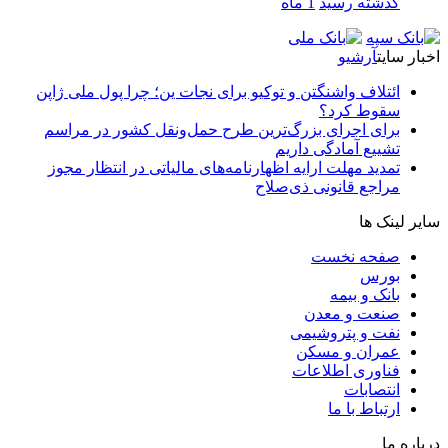
گذشته رسید
1 ماه
اخبار سایت
آرشیو
ائتلاف واشنگتن و توکیو برای نجات ین؛ چرا پول ملی ژاپن
سقوط کرد؟
برای اجرای بزرگ‌ترین طرح حمل‌ونقل کشور در مراسم
تشییع آمادگی داریم
تمدید مهلت ارایه اظهارنامه‌های مالیاتی در انتظار مجوز
مراجع قانونی ذی‌‏صلاح
سایر لینک ها
صفحه نخست
بورس
بانک و بیمه
صنعت و معدن
نفت و پتروشیمی
عمران و مسکن
فناوری اطلاعات
انتصابات
ارتباط با ما
درباره ما