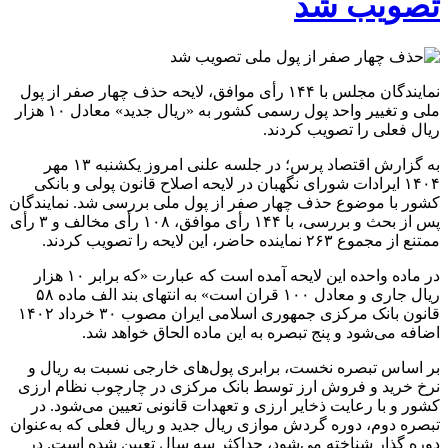
تصویب شد
نمایندگان مجلس با ۱۴۴ رأی موافق، لایحه حذف چهار صفر از پول
ملی و تغییر واحد پول رسمی کشور به «ریال جدید» معادل ۱۰ هزار
ریال فعلی را تصویب کردند.
به گزارش اقتصاد پرس؛ در جلسه علنی امروز یکشنبه ۱۳ مهر
۱۴۰۴ ایرادات شورای نگهبان در لایحه اصلاح قانون پولی و بانکی
کشور با موضوع حذف چهار صفر از پول ملی بررسی شد. نمایندگان
پس از بحث و بررسی، با ۱۴۴ رأی موافق، ۱۰۸ رأی مخالف و ۳ رأی
ممتنع از مجموع ۲۶۳ نماینده حاضر، این لایحه را تصویب کردند.
در ماده واحده این لایحه آمده است که عبارت «که برابر ۱۰ هزار
ریال جاری و معادل ۱۰۰ قران است» به انتهای بند الف ماده ۵۸
قانون بانک مرکزی جمهوری اسلامی ایران مصوب ۳۰ خرداد ۱۴۰۲
اضافه می‌شود و پنج تبصره به این ماده الحاق خواهد شد.
بر اساس تبصره نخست، برابری پول‌های خارجی نسبت به ریال و
نرخ خرید و فروش ارز توسط بانک مرکزی در چارچوب نظام ارزی
کشور و با رعایت ذخایر ارزی و تعهدات قانونی تعیین می‌شود. در
تبصره دوم، دوره گردش موازی ریال جدید و ریال فعلی که به‌عنوان
دوره گذار شناخته می‌شود، حداکثر سه سال تعیین شده است. در