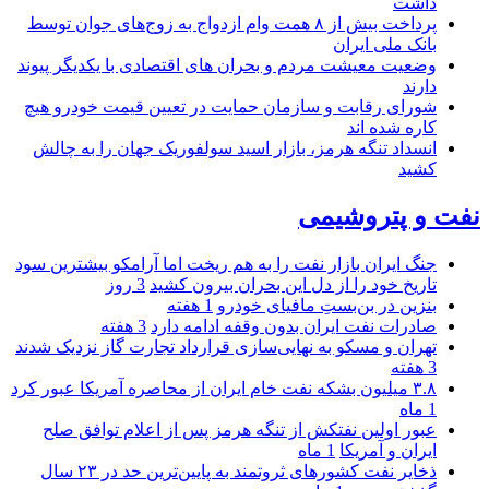
داشت
پرداخت بیش از ۸ همت وام ازدواج به زوج‌های جوان توسط
بانک ملی ایران
وضعیت معیشت مردم و بحران های اقتصادی با یکدیگر پیوند
دارند
شورای رقابت و سازمان حمایت در تعیین قیمت خودرو هیچ
کاره شده اند
انسداد تنگه هرمز، بازار اسید سولفوریک جهان را به چالش
کشید
نفت و پتروشیمی
جنگ ایران بازار نفت را به هم ریخت اما آرامکو بیشترین سود
تاریخ خود را از دل این بحران بیرون کشید
3 روز
بنزین در بن‌بستِ مافیای خودرو
1 هفته
صادرات نفت ایران بدون وقفه ادامه دارد
3 هفته
تهران و مسکو به نهایی‌سازی قرارداد تجارت گاز نزدیک شدند
3 هفته
۳.۸ میلیون بشکه نفت خام ایران از محاصره آمریکا عبور کرد
1 ماه
عبور اولین نفتکش از تنگه هرمز پس از اعلام توافق صلح
ایران و آمریکا
1 ماه
ذخایر نفت کشورهای ثروتمند به پایین‌ترین حد در ۲۳ سال