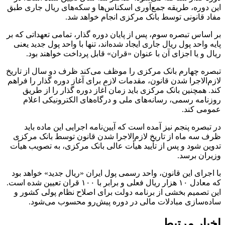
این دوره، طریقه جمع‌آوری اسکناس‌ها و سکه‌های ریال جاری طبق
مفاد قانونی توسط بانک مرکزی انجام خواهد شد.
بر اساس تبصره سوم، پس از پایان دوره گذار، تمامی تعهداتی که بر
پایه واحد پول ریال جاری ایجاد شده‌اند، تنها با واحد پول جدید یعنی
ریال و یا اجزای آن با عنوان «قران» قابل پرداخت خواهند بود.
تبصره چهارم بانک مرکزی را موظف می‌کند ظرف دو سال از تاریخ
لازم‌الاجرا شدن قانون، مقدمات لازم برای آغاز دوره گذار را فراهم
کند. همچنین بانک مرکزی باید زمان آغاز دوره گذار را از طریق
روزنامه رسمی، رسانه‌های ملی و درگاه‌های الکترونیکی اعلام
عمومی کند.
در تبصره پنجم نیز آمده است که آیین‌نامه اجرایی این ماده باید
ظرف سه ماه از تاریخ لازم‌الاجرا شدن قانون توسط بانک مرکزی
تدوین شود و پس از تأیید هیأت عالی بانک مرکزی، به تصویب هیأت
وزیران برسد.
با اجرای این قانون، واحد رسمی پول ایران «ریال جدید» خواهد بود
که معادل ۱۰ هزار ریال فعلی و برابر با ۱۰۰ قران تعیین شده است.
این تصمیم بخشی از برنامه دولت برای اصلاح نظام پولی کشور و
ساده‌سازی مبادلات مالی در دوره پیش‌رو محسوب می‌شود.
اخبار مرتبط