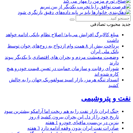
جدید
محبوب
تصادفی
مبلغ کالابرگ افزایش می‌یابد/ اصلاح نظام بانکی ادامه خواهد
داشت
پرداخت بیش از ۸ همت وام ازدواج به زوج‌های جوان توسط
بانک ملی ایران
وضعیت معیشت مردم و بحران های اقتصادی با یکدیگر پیوند
دارند
شورای رقابت و سازمان حمایت در تعیین قیمت خودرو هیچ
کاره شده اند
انسداد تنگه هرمز، بازار اسید سولفوریک جهان را به چالش
کشید
نفت و پتروشیمی
جنگ ایران بازار نفت را به هم ریخت اما آرامکو بیشترین سود
تاریخ خود را از دل این بحران بیرون کشید
4 روز
بنزین در بن‌بستِ مافیای خودرو
1 هفته
صادرات نفت ایران بدون وقفه ادامه دارد
3 هفته