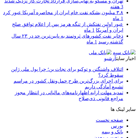
تهران و مسکو به نهایی‌سازی قرارداد تجارت گاز نزدیک شدند
3 هفته
۳.۸ میلیون بشکه نفت خام ایران از محاصره آمریکا عبور کرد
1 ماه
عبور اولین نفتکش از تنگه هرمز پس از اعلام توافق صلح
ایران و آمریکا
1 ماه
ذخایر نفت کشورهای ثروتمند به پایین‌ترین حد در ۲۳ سال
گذشته رسید
1 ماه
اخبار سایت
آرشیو
ائتلاف واشنگتن و توکیو برای نجات ین؛ چرا پول ملی ژاپن
سقوط کرد؟
برای اجرای بزرگ‌ترین طرح حمل‌ونقل کشور در مراسم
تشییع آمادگی داریم
تمدید مهلت ارایه اظهارنامه‌های مالیاتی در انتظار مجوز
مراجع قانونی ذی‌‏صلاح
سایر لینک ها
صفحه نخست
بورس
بانک و بیمه
صنعت و معدن