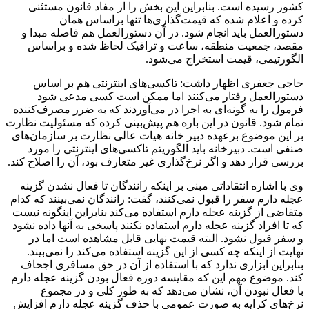
کشور رسیده‌ است. بنابراین این بخش را از مفاد قانون مستثنی
کرده و اعلام شده که قیمت‌گذاری‌ها تنها براساس همان
دستورالعمل باید انجام شود. در آن دستورالعمل هم فاصله مبدا و
مقصد،‌ جمعیت منطقه، ساعت و ترافیک لحاظ شده و براساس
الگورتیمی، قیمت استخراج می‌شود.
حاجی‌ جعفری اظهار داشت: تاکسی‌های اینترنتی هم بر اساس
دستورالعمل رفتار می‌کنند اما ممکن است کسی مدعی شود
فرمول را به گونه‌ای به اجرا در می‌آوردند که به ضرر مصرف‌کننده
تمام ‌شود. قانون در این باره هم پیش‌بینی کرده که مسئولیت نظارت
بر این موضوع برعهده دبیر خانه هیات عالی نظارت بر سازمان‌های
صنفی است. دبیرخانه باید الگوریتم تاکسی‌های اینترنتی را مورد
بررسی قرار دهد و اگر نرخ‌گذاری غیر متعارف بود، آن را اصلاح کند.
وی با اشاره انتقاداتی مبنی بر اینکه رانندگان تا فعال نشدن گزینه
عجله دارم سفر را قبول نمی‌کنند، گفت: رانندگان نمی‌بینند که کدام
متقاضی از گزینه عجله دارم استفاده می‌کند بنابراین اینگونه نیست
که تا افراد گزینه عجله دارم استفاده نکنند پاسخی به آنها داده نشود
و سفر قبول نشود. البته قیمت نهایی قابل مشاهده است اما در
نهایت از اینکه چه کسی از این گزینه استفاده می‌کند را نمی‌بیند.
بنابراین ابزاری ندارد که با استفاده از آن در حق مسافری اجحاف
کند. موضوع مهم این که مقایسه دوره فعال بودن گزینه عجله دارم
با فعال نبودن آن، نشان می‌دهد که به طور کلی و در مجموع
نرخ‌های کرایه به صورت عمومی با حذف گزینه عجله دارم افزایش