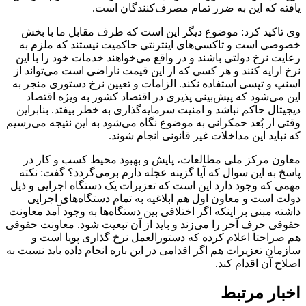
یافته که این به ضرر تمام مصرف‌کنندگان است.
وی تاکید کرد: موضوع دیگر این است که طرف مقابل ما با بخش
خصوصی است و تاکسی‌های اینترنتی حاکمیت نیستند که ملزم به
رعایت نرخ دولتی باشند و در واقع می‌خواهند خدمات خود را با این
نرخ ارایه کنند و هر کسی که از این قیمت ناراضی است می‌تواند از
اسنپ و تپسی استفاده نکند. الزامات و تعیین نرخ دستوری منجر به
این می‌شود که پیش‌بینی پذیری در اقتصاد کشور به ویژه اقتصاد
دیجیتال حاکم نباشد و امنیت سرمایه‌گذاری به خطر بیفتد. بنابراین
وقتی از بُعد حمکرانی به موضوع نگاه می‌شود به این نتیجه می‌رسیم
که نباید این مداخلات غیر قانونی انجام شوند.
معاون مرکز ملی مطالعات، پایش و بهبود محیط کسب و کار در
پاسخ به این سوال که آیا گزینه عجله دارم برمی‌گردد؟ گفت: نکته
مهمی که وجود دارد این است که تعزیرات یک دستگاه اجرایی و ذیل
دولت است و معاون اول هم ابلاغیه به تمام دستگاه‌های اجرایی
داشته مبنی بر اینکه اگر اختلافی بین دستگاه‌ها به وجود آمد معاونت
حقوقی حرف آخر را می‌زند و باید از آن تبعیت شود. معاونت حقوقی
هم صراحتا اعلام کرده که دستورالعمل نرخ گذاری پویا است و
سازمان تعزیرات هم اگر اقدامی در این باره انجام داده باید نسبت به
اصلاح آن اقدام کند.
اخبار مرتبط