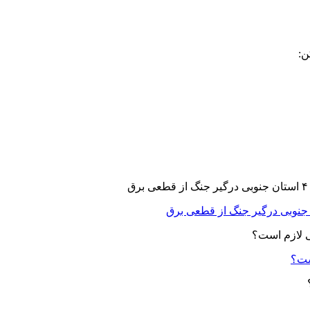
ن:
ست؟