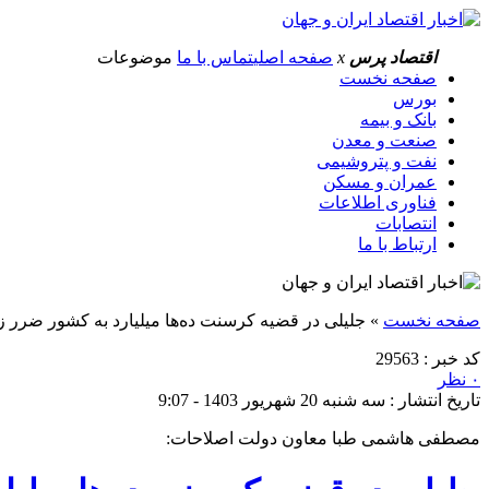
اقتصاد پرس
x
صفحه اصلی
تماس با ما
موضوعات
صفحه نخست
بورس
بانک و بیمه
صنعت و معدن
نفت و پتروشیمی
عمران و مسکن
فناوری اطلاعات
انتصابات
ارتباط با ما
صفحه نخست
»
جلیلی در قضیه کرسنت ده‌ها میلیارد به کشور ضرر ز
کد خبر : 29563
۰ نظر
تاریخ انتشار : سه شنبه 20 شهریور 1403 - 9:07
مصطفی هاشمی طبا معاون دولت اصلاحات: