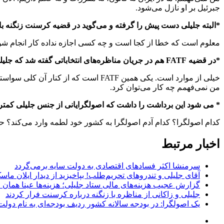
جبرئیل بر او نازل می‌شود.
*البته جلیلی دست پیش را گرفته و می‌گوید در قضیه کرسنت زنگنه ب
معلوم است که خطا از کجا است و چه کسی اجازه نداده کار انجام شود
*در قضیه FATF هم در جریان مناظره‌های انتخاباتی گفته شد که جلیلی و طیف نزدیک به او به دلایل جناحی مانع تراشی کردند.
خیلی از موارد است. یکی همین FATF اس
من نمی‌فهمم چه کار می‌توان کرد.
* می شود این برداشت را داشت که اصولگرایانی از جنس جلیلی کمت
کدام اصولگرا؟ کدام آدم اصولگرا به کشور خود لطمه وارد می‌کند؟ حتما 
اخبار مرتبط
سرمنشا اکثر فسادهای اقتصادی به دولت سایه برمی‌گردد
آقای جلیلی و تندروهای تحریم‌طلب! بپاخیزید از دیدار ایلان ماس
گزارش عجیب هزینه‌های مالی ستاد جلیلی؛ هزینه‌ها عینا همان عدد واریزی‌ها در آمده، تا ۷ 
جلیلی و زاکانی از مناظره با زنگنه درباره کرسنت فرار کردند
یک اصولگرا: در بودجه سالانه کشور ردیف بودجه‌ای به نام دولت 