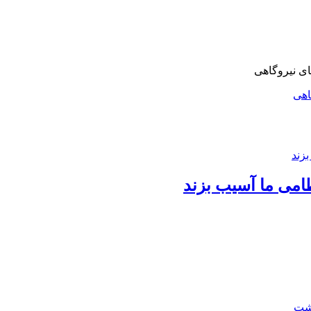
اهی
امی ما آسیب بزند
اشت