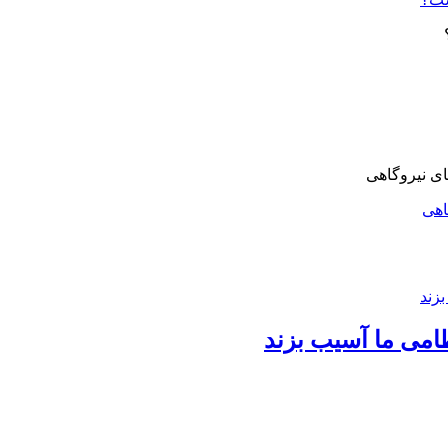
اهی
امی ما آسیب بزند