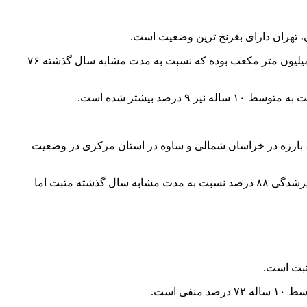
به گزارش اقتصاد پرس؛ بر پایه آخرین آمار از ذخایر سدهای کشور تا ۱۶ خرداد سال آبی ۱۴۰۵-۱۴۰۴؛ ورودی آب به سدها ۴۱ میلیارد و ۵۶۰ میلیون متر مکعب بوده که نسبت به مدت مشابه سال گذشته ۷۶
ی دوستی و طرق در خراسان رضوی، بارزه در خراسان شمالی و ساوه در استان مرکزی در وضعیت
بررسی سدهای تامین کننده آب شرب و کشاورزی تهران و البرز بیانگر آن است که امیرکبیر با ۱۴۰ میلیون متر مکعب موجودی و ۷۸ درصد پرشدگی ۸۸ درصد نسبت به مدت مشابه سال گذشته مثبت اما