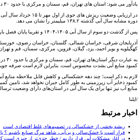
یادآور می شود: استان های تهران، قم، سمنان و مرکزی با حدود ۳۰ درصد کاهش بارش، بدترین وضعیت خشکسالی را دارند.
دوره مشابه سال آبی گذشته ۱۳۸.۲ میلیمتر را نشان می دهد.
پس از گذشت دو سوم از سال آبی ۱۴۰۵-۱۴۰۴ و تقریبا پایان فصل بارش باید گفت که اکنون هرمزگان، خراسان جنوبی، ایلام، بوشهر، آذربایجان غربی، کردستان، کرمانشاه و کرمان در ترسالی به سر می برند.
آذربایجان شرقی، خراسان شمالی، گلستان، خراسان رضوی، خوزستان، س
کهگیلویه و بویر احمد، یزد، گیلان، قزوین، مرکزی، سمنان، قم و تهر
به عب
کمبود منابع آبی بشدت محسوس است. بنابراین لازم است صرفه جویی د
لازم به ذکر است؛ چند دهه خشکسالی و کاهش قابل ملاحظه منابع آبی با
کمبود ذخایر آب زیرزمینی به طور کامل جبران نخواهد شد، تامین کمبود
منابع آب نیز تنها برای یک سال آبی در استان‌های دارای وضعیت ترس
/ایلنا
اخبار مرتبط
ریشه بخشی از خشکسالی در تصمیم‌های غلط اقتصادی است
قرار است با خشک‌سالی و بی‌آبی، شاهد مرگ صنایع باشیم ؟ یا 
در آغاز مشکلات آبی قرار داریم / خطر جدی‌تر از چیزی است که