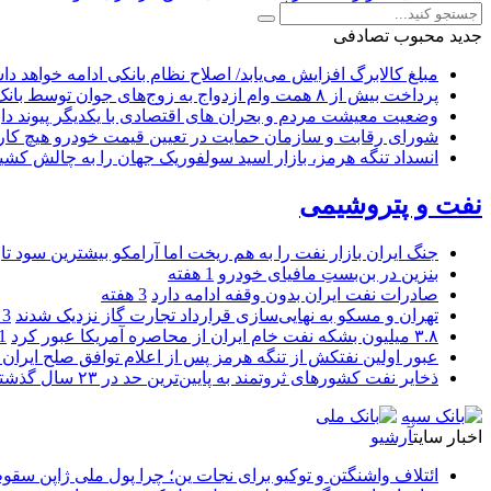
جدید
محبوب
تصادفی
مبلغ کالابرگ افزایش می‌یابد/ اصلاح نظام بانکی ادامه خواهد د
پرداخت بیش از ۸ همت وام ازدواج به زوج‌های جوان توسط بانک ملی ایران
وضعیت معیشت مردم و بحران های اقتصادی با یکدیگر پیوند دار
شورای رقابت و سازمان حمایت در تعیین قیمت خودرو هیچ کاره
انسداد تنگه هرمز، بازار اسید سولفوریک جهان را به چالش کشی
نفت و پتروشیمی
جنگ ایران بازار نفت را به هم ریخت اما آرامکو بیشترین سود تا
بنزین در بن‌بستِ مافیای خودرو
1 هفته
صادرات نفت ایران بدون وقفه ادامه دارد
3 هفته
تهران و مسکو به نهایی‌سازی قرارداد تجارت گاز نزدیک شدند
3 هفته
۳.۸ میلیون بشکه نفت خام ایران از محاصره آمریکا عبور کرد
1 ما
عبور اولین نفتکش از تنگه هرمز پس از اعلام توافق صلح ایران و
ذخایر نفت کشورهای ثروتمند به پایین‌ترین حد در ۲۳ سال گذشته رسید
اخبار سایت
آرشیو
ائتلاف واشنگتن و توکیو برای نجات ین؛ چرا پول ملی ژاپن سقو