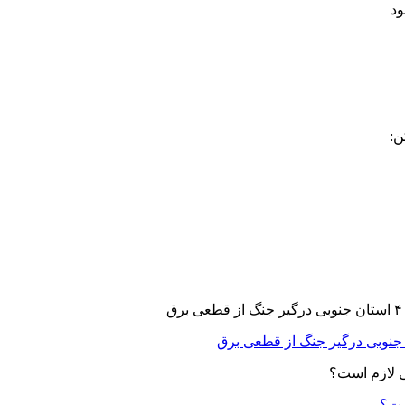
ن:
ست؟