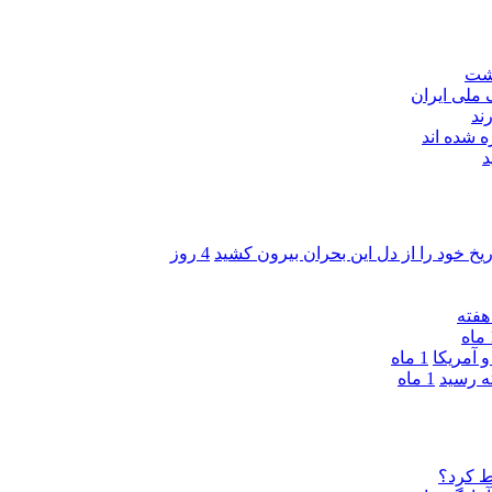
اشت
ند
 شده اند
د
ریخ خود را از دل این بحران بیرون کشید
4 روز
ه
 آمریکا
1 ماه
1 ماه
ط کرد؟