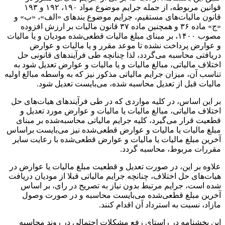
قوانین مربوطه، از جمله جرایم موضوع مواد ۱۹۰، ۱۹۲ و ۱۹۳
قانون مالیات‌های مستقیم، جرایم موضوع بند‌های «الف»، «ب» و
«ج» ماده ۳۶ و همچنین ماده ۳۷ قانون مالیات بر ارزش افزوده
مصوب ۱۴۰۰، بر مبنای مبلغ مالیات قطعی‌شده مودیان و یا مالیات
و عوارض پرداخت نشده تا موعد مقرر و یا مالیات و عوارض
دریافتی محاسبه می‌گردد، لذا چنانچه طی فرآیند‌های قانونی حل
اختلاف مالیاتی، مبالغ مالیات و یا مالیات و عوارض تعدیل شود به
تناسب آن، میزان جرایم مالیاتی مذکور نیز که به واسطه مبالغ اولیه
مالیات قبل از تعدیل محاسبه شده، می‌بایست تعدیل شود.
بر این اساس، در کلیه مواردی که در طی فرآیند‌های هیات‌های حل
اختلاف مالیاتی، مبالغ مالیات یا مالیات و عوارض مورد تعدیل و
قطعیت قرار می‌گیرد، کلیه جرایم مالیاتی محاسبه‌شده بر مبنای
مبلغ مالیات یا مالیات و عوارض قطعی‌شده نیز می‌بایست براساس
آخرین مبلغ مالیات یا مالیات و عوارض قطعی‌شده با رعایت سایر
مقررات مربوط، محاسبه گردد.
علاوه بر این، در صورت تعدیل و قطعیت مبلغ مالیات یا عوارض در
هیات‌های حل اختلاف، چنانچه جرایم مالیاتی قبلا از مودیان دریافت
شده است، جرایم مرتبط بدون نیاز به تصریح در رای، بر اساس
آخرین مبلغ قطعی‌شده می‌بایست محاسبه و در صورت وصول
مازاد، نسبت به استرداد آن اقدام کنند.
این بخشنامه در راستای رفع مشکلات احتمالی در روند محاسبه