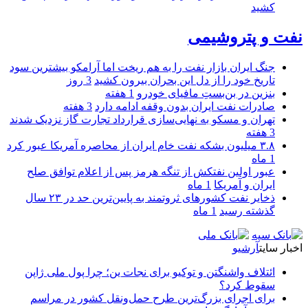
کشید
نفت و پتروشیمی
جنگ ایران بازار نفت را به هم ریخت اما آرامکو بیشترین سود
تاریخ خود را از دل این بحران بیرون کشید
3 روز
بنزین در بن‌بستِ مافیای خودرو
1 هفته
صادرات نفت ایران بدون وقفه ادامه دارد
3 هفته
تهران و مسکو به نهایی‌سازی قرارداد تجارت گاز نزدیک شدند
3 هفته
۳.۸ میلیون بشکه نفت خام ایران از محاصره آمریکا عبور کرد
1 ماه
عبور اولین نفتکش از تنگه هرمز پس از اعلام توافق صلح
ایران و آمریکا
1 ماه
ذخایر نفت کشورهای ثروتمند به پایین‌ترین حد در ۲۳ سال
گذشته رسید
1 ماه
اخبار سایت
آرشیو
ائتلاف واشنگتن و توکیو برای نجات ین؛ چرا پول ملی ژاپن
سقوط کرد؟
برای اجرای بزرگ‌ترین طرح حمل‌ونقل کشور در مراسم