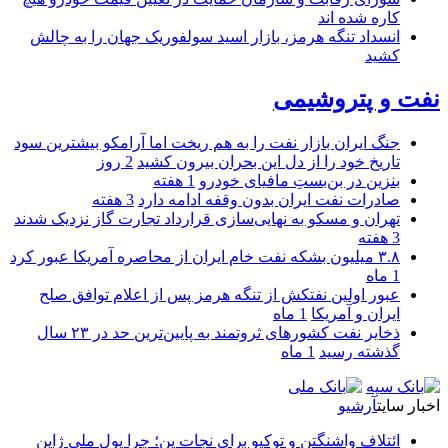
کاره شده اند
انسداد تنگه هرمز، بازار اسید سولفوریک جهان را به چالش
کشید
نفت و پتروشیمی
جنگ ایران بازار نفت را به هم ریخت اما آرامکو بیشترین سود
تاریخ خود را از دل این بحران بیرون کشید
2 روز
بنزین در بن‌بستِ مافیای خودرو
1 هفته
صادرات نفت ایران بدون وقفه ادامه دارد
3 هفته
تهران و مسکو به نهایی‌سازی قرارداد تجارت گاز نزدیک شدند
3 هفته
۳.۸ میلیون بشکه نفت خام ایران از محاصره آمریکا عبور کرد
1 ماه
عبور اولین نفتکش از تنگه هرمز پس از اعلام توافق صلح
ایران و آمریکا
1 ماه
ذخایر نفت کشورهای ثروتمند به پایین‌ترین حد در ۲۳ سال
گذشته رسید
1 ماه
اخبار سایت
آرشیو
ائتلاف واشنگتن و توکیو برای نجات ین؛ چرا پول ملی ژاپن