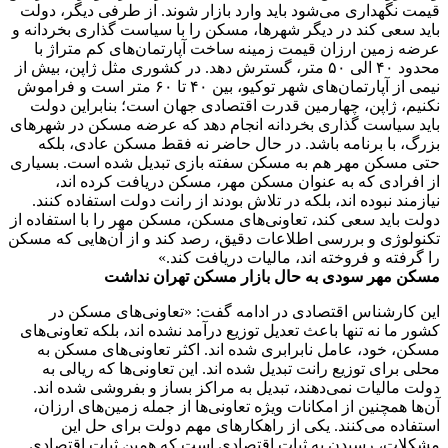
قیمت نگهداری می‌شود باید وارد بازار شوند. از طرفی دیگر، دولت
باید سعی کند در دیگر شهرها، مسکن را با سیاست گذاری بخردانه و
عرضه زمین ارزان قیمت زمینه ساخت آپارتمان‌های کم متراژ با
محدود ۴۰ الی ۵۰ متر، گسترش دهد. در کشوری مثل ژاپن، بیش از
نیمی از آپارتمان‌های شهر توکیو، بین ۴۰ تا ۶۰ متر است و فراموش
نکنیم، ژاپن، چهارمین قدرت اقتصادی جهان است؛ بنابراین دولت
باید سیاست گذاری بخردانه انجام دهد که عرضه مسکن در شهر‌های
بزرگ، با برنامه باشد. در حال حاضر نه فقط مسکن عادی، بلکه
حتی مسکن مهر هم به مسکن سفته بازی تبدیل شده است. بسیاری
از افرادی که به عنوان مسکن مهر، مسکن دریافت کرده اند،
نیازمند نبوده اند، بلکه در تلاش بودند از رانت دولت استفاده کنند.
دولت باید سعی کند، تعاونی‌های مسکن، مسکن مهر را با استفاده از
تکنولوژی و بررسی اطلاعات دقیق، رصد کند و از آن‌هایی که مسکن
را گرفته و فروخته اند، مالیات دریافت کند.»
مسکن مهر سودی به حال بازار مسکن تهران نداشت
این کارشناس اقتصادی در ادامه گفت: «تعاونی‌های مسکن در
کشور ما نه تنها باعث تعدیل توزیع درآمد نشده اند، بلکه تعاونی‌های
مسکن، خود، عامل نابرابری شده اند. اکثر تعاونی‌های مسکن به
محلی برای توزیع رانت تبدیل شده اند. این تعاونی‌ها که ریالی به
دولت مالیات نمی‌دهند، تبدیل به مراکز بساز و بفروشی شده اند.
آن‌ها همچنین از امکانات ویژه تعاونی‌ها از جمله زمین‌های ارزان،
استفاده می‌کنند. یکی از راهکار‌های مهم دولت برای حل این
مشکلات، رسیدن به ثبات اقتصادی است که همین ثبات اقتصادی