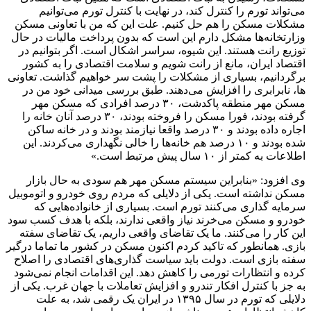
می‌تواند تورم را کنترل کند، در نهایت با کنترل تورم می‌توانیم
مشکلات مسکن را هم حل کنیم. علت این که من با تعاونی مسکن
وزارتخانه‌ها مشکل دارم این است که بدون پرداخت مالیات در حال
توزیع رانت هستند. این شیوه، سراسر اشکال است. اگر بتوانیم در
اقتصاد ایران، مانع از رانت شویم و سلامت اقتصادی را به کشور
برگردانیم، بسیاری از مشکلات را پشت سر خواهیم گذاشت. تعاونی
ها، نابرابری را افزایش می‌دهند. طبق بررسی میدانی خود من در
مسکن مهر منطقه پاکدشت، ۳۰ درصد افرادی که مسکن مهر
گرفته بودند، فورا مسکن را فروخته بودند، ۳۰ درصد آنان خانه را
اجاره داده بودند و ۳۰ درصد واقعا نیازمند بودند و در خانه ساکن
شده بودند و ۱۰ درصد هم خانه‌ها را خالی نگهداری می‌کردند. این
اطلاعات به کمتر از ۱۰ سال پیش مرتبط است.»
وی افزود: «بنابراین سیستم مسکن مهر هم سودی به حال بازار
مسکن نداشته است. یکی از دلایلی که مردم روی خودرو و اتوموبیل
سرمایه گذاری می‌کنند تورم است. بسیاری از خانواده‌هایی که
خودرو و مسکن می‌خرند نیاز واقعی ندارند، بلکه با هدف کسب سود
این کار را می‌کنند. ما یک تقاضای واقعی داریم، یک تقاضای سفته
بازی. همانطور که تاکید کردم اکنون مسکن در کشور ما تماما درگیر
سفته بازی است. دولت باید سیاست گذاری‌های اقتصادی را اصلاح
کرده و انتظارات تورمی را کاهش دهد. این اقدامات انجام نمی‌شود
به جز با کنترل افکار تندرو و افزایش تعاملات با جهان غرب. یکی از
دلایلی که تورم در سال ۱۳۹۵ در ایران یک رقمی شد، به علت