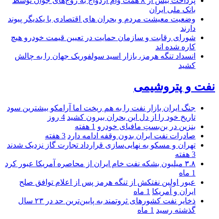
پرداخت بیش از ۸ همت وام ازدواج به زوج‌های جوان توسط
بانک ملی ایران
وضعیت معیشت مردم و بحران های اقتصادی با یکدیگر پیوند
دارند
شورای رقابت و سازمان حمایت در تعیین قیمت خودرو هیچ
کاره شده اند
انسداد تنگه هرمز، بازار اسید سولفوریک جهان را به چالش
کشید
نفت و پتروشیمی
جنگ ایران بازار نفت را به هم ریخت اما آرامکو بیشترین سود
تاریخ خود را از دل این بحران بیرون کشید
4 روز
بنزین در بن‌بستِ مافیای خودرو
1 هفته
صادرات نفت ایران بدون وقفه ادامه دارد
3 هفته
تهران و مسکو به نهایی‌سازی قرارداد تجارت گاز نزدیک شدند
3 هفته
۳.۸ میلیون بشکه نفت خام ایران از محاصره آمریکا عبور کرد
1 ماه
عبور اولین نفتکش از تنگه هرمز پس از اعلام توافق صلح
ایران و آمریکا
1 ماه
ذخایر نفت کشورهای ثروتمند به پایین‌ترین حد در ۲۳ سال
گذشته رسید
1 ماه