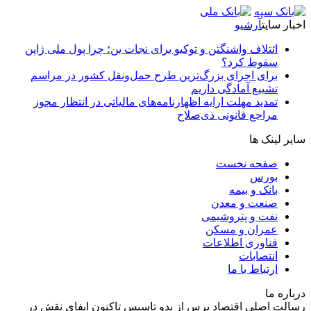
اخبار سایت
آرشیو
ائتلاف واشنگتن و توکیو برای نجات ین؛ چرا پول ملی ژاپن
سقوط کرد؟
برای اجرای بزرگ‌ترین طرح حمل‌ونقل کشور در مراسم
تشییع آمادگی داریم
تمدید مهلت ارایه اظهارنامه‌های مالیاتی در انتظار مجوز
مراجع قانونی ذی‌‏صلاح
سایر لینک ها
صفحه نخست
بورس
بانک و بیمه
صنعت و معدن
نفت و پتروشیمی
عمران و مسکن
فناوری اطلاعات
انتصابات
ارتباط با ما
درباره ما
رسالت اصلی اقتصاد پرس از بدو تاسیس تاکنون ایفای نقش در