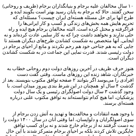
۱۰ سال مخالفان علیه برجام و بنیانگذاران برجام (ظریف و روحانی)
سخن گفتند. حالا که برجام به پایان رسید بهتر است بگویند ایده و
طرح آنها برای حل مسئله هسته‌ای ایران چیست؟ مسئله‌ای که
تحریم هایش همه بخش‌های زندگی و کسب و کار ایرانی‌ها را
فراگرفته و مختل کرده است. البته مخالفان برجام هیچ ایده و راه
حلی ندارند و نخواهند داشت چرا که به کار سلبی عادت کرده‌اند و نه
ایجابی. آنها متخصص به شکست کشاندن طرح‌های دیگران هستند تا
جایی که به هم جناحی خود هم رحم نکردند و مانع از احیای برجام در
دولت رئیسی شدند. قدرت نمایی این جماعت در به شکست کشاندن
دیگران است.
هنوز حرف ظریف در آخرین روز‌های دولت دوم روحانی خطاب به
خبرنگاران، شاهد زنده این روز‌های ماست. وقتی گفت دست
افرادی را می‌بوسد اگر بتوانند ۲ صفحه توافق مکتوب بنویسند. بعد از
گذشت ۴ سال او همچنان در این شرط بندی پیروز میدان است. با
وجود گذشت ۳ سال دولت اصولگرای رئیسی و یک سال دولت
پزشکیان، اما هیچ کدام نتوانسته‌اند به توافق مکتوب علنی درباره
هسته‌ای برسند.
با وجود همه انتقادات و مخالفت‌ها و تهدید به آتش زدن برجام از
سوی اصولگرایان و دلواپسان، اما وقتی آنان در سال ۱۴۰۰ دولت را
به دست گرفتند نه از برجام خارج شدند و نه برای کسب توافق
جایگزین تلاش کردند بلکه بر احیای برجام متمرکز شدند با این حال