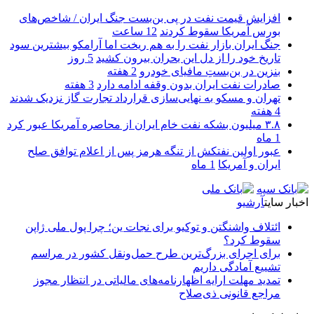
افزایش قیمت نفت در پی بن‌بست جنگ ایران / شاخص‌های
بورس آمریکا سقوط کردند
12 ساعت
جنگ ایران بازار نفت را به هم ریخت اما آرامکو بیشترین سود
تاریخ خود را از دل این بحران بیرون کشید
5 روز
بنزین در بن‌بستِ مافیای خودرو
2 هفته
صادرات نفت ایران بدون وقفه ادامه دارد
3 هفته
تهران و مسکو به نهایی‌سازی قرارداد تجارت گاز نزدیک شدند
4 هفته
۳.۸ میلیون بشکه نفت خام ایران از محاصره آمریکا عبور کرد
1 ماه
عبور اولین نفتکش از تنگه هرمز پس از اعلام توافق صلح
ایران و آمریکا
1 ماه
اخبار سایت
آرشیو
ائتلاف واشنگتن و توکیو برای نجات ین؛ چرا پول ملی ژاپن
سقوط کرد؟
برای اجرای بزرگ‌ترین طرح حمل‌ونقل کشور در مراسم
تشییع آمادگی داریم
تمدید مهلت ارایه اظهارنامه‌های مالیاتی در انتظار مجوز
مراجع قانونی ذی‌‏صلاح