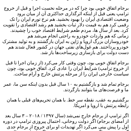
برجام اتفاق خوبی بود چرا که در مرحله نخست اجرا و قبل از خروج
ترامپ یعنی قبل از اینکه اثرگذاری حداکثری آن از میان برود
وضعیت اقتصادی ایران را بهبود بخشید. هم نرخ تورم ایران را تک
رقمی کرد هم به قیمت دلار ثبات بخشید هم رشد اقتصادی را تقویت
کرد. بعد از سال ها، مردم طعم شرایط اقتصاد خوب را چشیدند.
زمانی که هم واردات خودرو به راحتی انجام می‌شد هم
خودروسازان بزرگ اروپا و ژاپن به ایران بازگشتند و به تولید مشترک
خودرو پرداختند. هم غول‌های نفتی جهان در کشور فعال شدند هم
دست دولت برای بازسازی زیرساخت‌ها باز شد.
برجام اتفاق خوبی بود، چون وقتی کار می‌کرد (از زمان اجرا تا قبل
از خروج ترامپ) شرایط ایران را عادی کرد. اتفاق خوبی بود، چون
سیاست خارجی ایران را از مرحله پرتنش خارج و آرام ساخت.
برجام تمام شد و بازگشتیم به ۱۰ سال قبل بدون اینکه سن ما، عمر
ما و فرصت‌های ما بتوانند بازگردند.
برگشتیم به عقب. نقطه سر خط. با همان تحریم‌های قبلی با همان
رابطه پرتنش با اروپا و امریکا.
اگر ترامپ از برجام خارج نمی‌شد (سال ۱۳۹۷ / ۲۰۱۸ – ۳ سال بعد
از امضای برجام) اگر دولت روحانی، احتمال پیروزی ترامپ در دوره
اول را پیش بینی می‌کرد اگر تهدیدات او برای خروج از برجام جدی