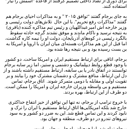
برای دوری از تضاد داخلی تصمیم گرفتند از قاعده “اسمش را نیار”
استفاده کنند.
به جای برجام گفتند “توافق ۲۰۱۵ ” و به مذاکرات احیای برجام هم
گفتند “مذاکرات رفع تحریم”. با این حال تلاش‌های دولت رئیسی و
وزیر خارجه اش امیرعبداللهیان و رئیس تیم مذاکره کننده (باقری)
به نتیجه نرسید و ناکام ماندند و موفق نشدند گرچه حادثه سقوط
بالگرد رئیسی در کوه‌های آذربایجان، دولت او را نیمه کاره گذاشت،
اما قبل از این هم مذاکرات هسته‌ای میان ایران با اروپا و امریکا به
بن بست رسیده بود و بی نتیجه رها شده بود.
برجام، اتاقی برای ارتباط مستقیم ایران و امریکا ساخت. دو کشور
با وجود قطع روابط دیپلماتیک و دشنمی و ستیز، اما زیر سایه برجام
توانستند در اتفاق نادر یا بی سابقه، ارتباط مستقیم داشته باشند و از
دل این ارتباط، منافع مشترک و دشمنان مشترک خود را بیابند و بر
تقویت اولی و مقابله با دومی متمرکز شوند. اتاق برجام، تماس
مستقیم و بی واسطه وزیران خارجه ایران و امریکا را ممکن است.
دو طرف از این ارتباط، بهره بردند.
با خروج ترامپ از برجام، نه تنها این توافق از حیز انتفاع حداکثری
خارج شد بلکه امریکایی‌ها اتاق ارتباط مستقیم با ایران را ترک و
نابود کردند و این تماس قطع شد. این به ضرر دو کشور و به سود
نیرو‌های تندرو در دو طرف، منطقه و جهان بود.
برجام تمام شد، اما همچنان راه حل، برجامی است.