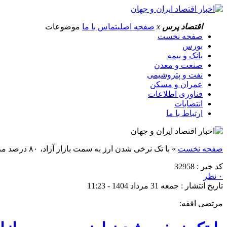
اقتصاد پرس
x
صفحه اصلی
تماس با ما
موضوعات
صفحه نخست
بورس
بانک و بیمه
صنعت و معدن
نفت و پتروشیمی
عمران و مسکن
فناوری اطلاعات
انتصابات
ارتباط با ما
صفحه نخست
»
با تک نرخی شدن ارز به سمت بازار آزاد، ۸۰ درصد مردم به زیر خط فقر سقوط می‌کنند
کد خبر : 32958
۰ نظر
تاریخ انتشار : جمعه 31 مرداد 1404 - 11:23
مرتضی افقه: