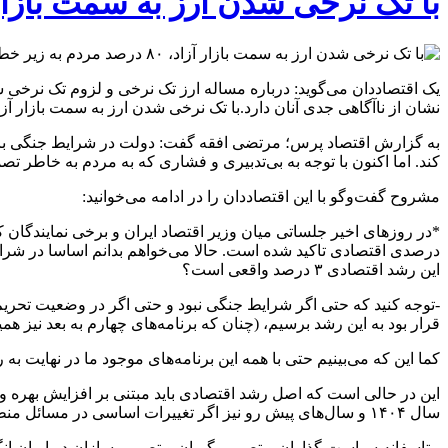
با تک نرخی شدن ارز به سمت بازار آزاد، ۸۰ درصد مردم به زیر خط فقر 
یک اقتصاددان می‌گوید: درباره مساله ارز تک نرخی و لزوم تک نرخی 
نشان از ناآگاهی جدی آنان دارد.با تک نرخی شدن ارز به سمت بازار آزاد، ۸۰ درصد مردم به زیر خط فقر سقوط می‌ک
به گزارش اقتصاد پرس؛ مرتضی افقه گفت: دولت در شرایط جنگی باید 
کند. اما اکنون با توجه به بی‌تدبیری و فشاری که به مردم به خاطر ت
مشروح گفت‌و‌گو با این اقتصاددان را در ادامه می‌خوانید:
این رشد اقتصادی ۳ درصد واقعی است؟
قرار بود به این رشد برسیم، (چنان که برنامه‌های چهارم به بعد نیز همین رشد ۸ درصد را هدف قرار داده بودند) اصلا زیرساخت‌های داخلی متف
کما این که می‌بینیم حتی با همه این برنامه‌های موجود ما در نهایت به رشد ۳ تا ۴ درصد دست یافتیم و آن هم در نهایت با فروش نفت بود و نه الزاما از طریق 
این در حالی است که اصل رشد اقتصادی باید مبتنی بر افزایش بهره ور
سال ۱۴۰۴ و سال‌های پیش رو نیز اگر تغییرات اساسی در مسائل منطقه‌ای و خارجی ایران رخ ندهد نه تنها به این هدف دست نمی‌یابیم بلکه احتمال دارد رشد اقتصادی به صفر یا به رشد منفی دست پیدا کنیم.
متاسفانه سیاست گذاران و تصمیم گیران و تصمیم سازان در ایران انگا