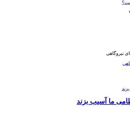
ست؟
اهی
امی ما آسیب بزند