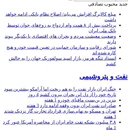
جدید
محبوب
تصادفی
مبلغ کالابرگ افزایش می‌یابد/ اصلاح نظام بانکی ادامه خواهد
داشت
پرداخت بیش از ۸ همت وام ازدواج به زوج‌های جوان توسط
بانک ملی ایران
وضعیت معیشت مردم و بحران های اقتصادی با یکدیگر پیوند
دارند
شورای رقابت و سازمان حمایت در تعیین قیمت خودرو هیچ
کاره شده اند
انسداد تنگه هرمز، بازار اسید سولفوریک جهان را به چالش
کشید
نفت و پتروشیمی
جنگ ایران بازار نفت را به هم ریخت اما آرامکو بیشترین سود
تاریخ خود را از دل این بحران بیرون کشید
4 روز
بنزین در بن‌بستِ مافیای خودرو
1 هفته
صادرات نفت ایران بدون وقفه ادامه دارد
3 هفته
تهران و مسکو به نهایی‌سازی قرارداد تجارت گاز نزدیک شدند
3 هفته
۳.۸ میلیون بشکه نفت خام ایران از محاصره آمریکا عبور کرد
1 ماه