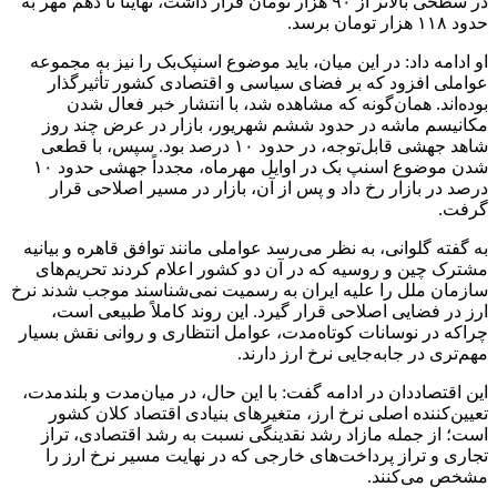
در سطحی بالاتر از ۹۰ هزار تومان قرار داشت، نهایتاً تا دهم مهر به
حدود ۱۱۸ هزار تومان برسد.
او ادامه داد: در این میان، باید موضوع اسنپک‌بک را نیز به مجموعه
عواملی افزود که بر فضای سیاسی و اقتصادی کشور تأثیرگذار
بوده‌اند. همان‌گونه که مشاهده شد، با انتشار خبر فعال شدن
مکانیسم ماشه در حدود ششم شهریور، بازار در عرض چند روز
شاهد جهشی قابل‌توجه، در حدود ۱۰ درصد بود. سپس، با قطعی
شدن موضوع اسنپ بک در اوایل مهرماه، مجدداً جهشی حدود ۱۰
درصد در بازار رخ داد و پس از آن، بازار در مسیر اصلاحی قرار
گرفت.
به گفته گلوانی، به نظر می‌رسد عواملی مانند توافق قاهره و بیانیه
مشترک چین و روسیه که در آن دو کشور اعلام کردند تحریم‌های
سازمان ملل را علیه ایران به رسمیت نمی‌شناسند موجب شدند نرخ
ارز در فضایی اصلاحی قرار گیرد. این روند کاملاً طبیعی است،
چراکه در نوسانات کوتاه‌مدت، عوامل انتظاری و روانی نقش بسیار
مهم‌تری در جابه‌جایی نرخ ارز دارند.
این اقتصاددان در ادامه گفت: با این حال، در میان‌مدت و بلندمدت،
تعیین‌کننده اصلی نرخ ارز، متغیر‌های بنیادی اقتصاد کلان کشور
است؛ از جمله مازاد رشد نقدینگی نسبت به رشد اقتصادی، تراز
تجاری و تراز پرداخت‌های خارجی که در نهایت مسیر نرخ ارز را
مشخص می‌کنند.