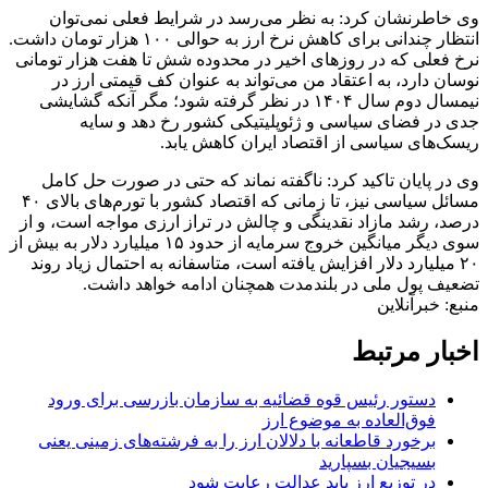
وی خاطرنشان کرد: به نظر می‌رسد در شرایط فعلی نمی‌توان
انتظار چندانی برای کاهش نرخ ارز به حوالی ۱۰۰ هزار تومان داشت.
نرخ فعلی که در روز‌های اخیر در محدوده شش تا هفت هزار تومانی
نوسان دارد، به اعتقاد من می‌تواند به عنوان کف قیمتی ارز در
نیمسال دوم سال ۱۴۰۴ در نظر گرفته شود؛ مگر آنکه گشایشی
جدی در فضای سیاسی و ژئوپلیتیکی کشور رخ دهد و سایه
ریسک‌های سیاسی از اقتصاد ایران کاهش یابد.
وی در پایان تاکید کرد: ناگفته نماند که حتی در صورت حل کامل
مسائل سیاسی نیز، تا زمانی که اقتصاد کشور با تورم‌های بالای ۴۰
درصد، رشد مازاد نقدینگی و چالش در تراز ارزی مواجه است، و از
سوی دیگر میانگین خروج سرمایه از حدود ۱۵ میلیارد دلار به بیش از
۲۰ میلیارد دلار افزایش یافته است، متاسفانه به احتمال زیاد روند
تضعیف پول ملی در بلندمدت همچنان ادامه خواهد داشت.
منبع: خبرآنلاین
اخبار مرتبط
دستور رئیس قوه قضائیه به سازمان بازرسی برای ورود
فوق‌العاده به موضوع ارز
برخورد قاطعانه با دلالان ارز را به فرشته‌های زمینی یعنی
بسیجیان بسپارید
در توزیع ارز باید عدالت رعایت شود