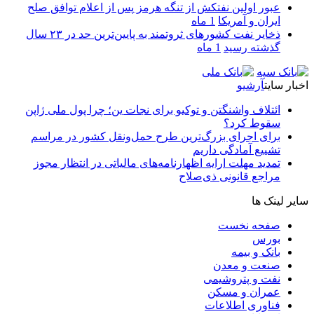
عبور اولین نفتکش از تنگه هرمز پس از اعلام توافق صلح
ایران و آمریکا
1 ماه
ذخایر نفت کشورهای ثروتمند به پایین‌ترین حد در ۲۳ سال
گذشته رسید
1 ماه
اخبار سایت
آرشیو
ائتلاف واشنگتن و توکیو برای نجات ین؛ چرا پول ملی ژاپن
سقوط کرد؟
برای اجرای بزرگ‌ترین طرح حمل‌ونقل کشور در مراسم
تشییع آمادگی داریم
تمدید مهلت ارایه اظهارنامه‌های مالیاتی در انتظار مجوز
مراجع قانونی ذی‌‏صلاح
سایر لینک ها
صفحه نخست
بورس
بانک و بیمه
صنعت و معدن
نفت و پتروشیمی
عمران و مسکن
فناوری اطلاعات