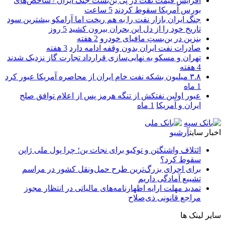
افزایش قیمت نفت در پی بن‌بست جنگ ایران / شاخص‌های
بورس آمریکا سقوط کردند
5 ساعت
جنگ ایران بازار نفت را به هم ریخت اما آرامکو بیشترین سود
تاریخ خود را از دل این بحران بیرون کشید
5 روز
بنزین در بن‌بستِ مافیای خودرو
2 هفته
صادرات نفت ایران بدون وقفه ادامه دارد
3 هفته
تهران و مسکو به نهایی‌سازی قرارداد تجارت گاز نزدیک شدند
4 هفته
۳.۸ میلیون بشکه نفت خام ایران از محاصره آمریکا عبور کرد
1 ماه
عبور اولین نفتکش از تنگه هرمز پس از اعلام توافق صلح
ایران و آمریکا
1 ماه
اخبار سایت
آرشیو
ائتلاف واشنگتن و توکیو برای نجات ین؛ چرا پول ملی ژاپن
سقوط کرد؟
برای اجرای بزرگ‌ترین طرح حمل‌ونقل کشور در مراسم
تشییع آمادگی داریم
تمدید مهلت ارایه اظهارنامه‌های مالیاتی در انتظار مجوز
مراجع قانونی ذی‌‏صلاح
سایر لینک ها