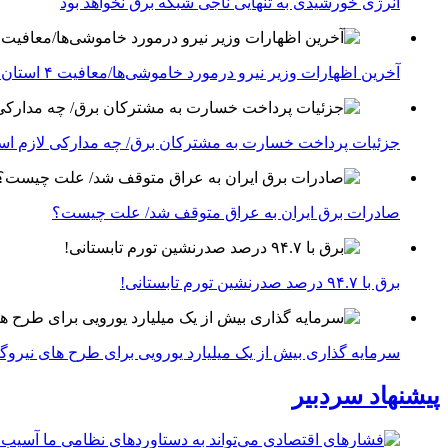
انرژی خورشیدی به تنهایی ناجی شبکه برق نخواهد بود
آخرین اظهارات وزیر نیرو درمورد خاموشی‌ها/معافیت ۴ استان جنوبی درگیر جنگ از قطعی برق
جزئیات پرداخت خسارت به مشترکان برق/ چه مدارکی لازم ا
صادرات برق ایران به عراق متوقف شد/ علت چیست؟
برق با ۹۴.۷ درصد صدرنشین تورم تابستانی!
سرمایه گذاری بیش از یک میلیارد یورویی برای طرح های نیروگ
پیشنهاد سردبیر