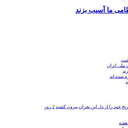
امی ما آسیب بزند
اشت
ند
 شده اند
د
ریخ خود را از دل این بحران بیرون کشید
2 روز