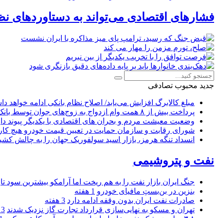
فشارهای اقتصادی می‌تواند به دستاوردهای نظ
جدید
محبوب
تصادفی
مبلغ کالابرگ افزایش می‌یابد/ اصلاح نظام بانکی ادامه خواهد د
پرداخت بیش از ۸ همت وام ازدواج به زوج‌های جوان توسط بانک ملی ایران
وضعیت معیشت مردم و بحران های اقتصادی با یکدیگر پیوند دار
شورای رقابت و سازمان حمایت در تعیین قیمت خودرو هیچ کاره
انسداد تنگه هرمز، بازار اسید سولفوریک جهان را به چالش کشی
نفت و پتروشیمی
جنگ ایران بازار نفت را به هم ریخت اما آرامکو بیشترین سود تا
بنزین در بن‌بستِ مافیای خودرو
1 هفته
صادرات نفت ایران بدون وقفه ادامه دارد
3 هفته
تهران و مسکو به نهایی‌سازی قرارداد تجارت گاز نزدیک شدند
3 هفته