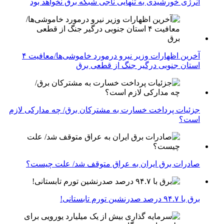
انرژی خورشیدی به تنهایی ناجی شبکه برق نخواهد بود
آخرین اظهارات وزیر نیرو درمورد خاموشی‌ها/معافیت ۴
استان جنوبی درگیر جنگ از قطعی برق
جزئیات پرداخت خسارت به مشترکان برق/ چه مدارکی لازم
است؟
صادرات برق ایران به عراق متوقف شد/ علت چیست؟
برق با ۹۴.۷ درصد صدرنشین تورم تابستانی!