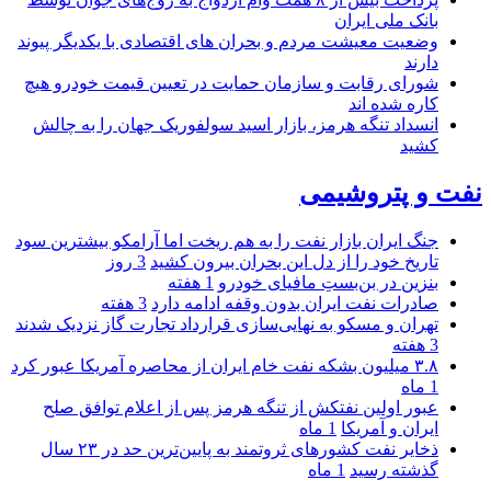
بانک ملی ایران
وضعیت معیشت مردم و بحران های اقتصادی با یکدیگر پیوند
دارند
شورای رقابت و سازمان حمایت در تعیین قیمت خودرو هیچ
کاره شده اند
انسداد تنگه هرمز، بازار اسید سولفوریک جهان را به چالش
کشید
نفت و پتروشیمی
جنگ ایران بازار نفت را به هم ریخت اما آرامکو بیشترین سود
تاریخ خود را از دل این بحران بیرون کشید
3 روز
بنزین در بن‌بستِ مافیای خودرو
1 هفته
صادرات نفت ایران بدون وقفه ادامه دارد
3 هفته
تهران و مسکو به نهایی‌سازی قرارداد تجارت گاز نزدیک شدند
3 هفته
۳.۸ میلیون بشکه نفت خام ایران از محاصره آمریکا عبور کرد
1 ماه
عبور اولین نفتکش از تنگه هرمز پس از اعلام توافق صلح
ایران و آمریکا
1 ماه
ذخایر نفت کشورهای ثروتمند به پایین‌ترین حد در ۲۳ سال
گذشته رسید
1 ماه