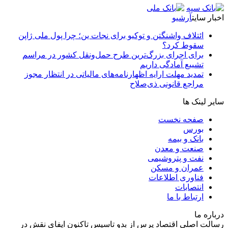
اخبار سایت
آرشیو
ائتلاف واشنگتن و توکیو برای نجات ین؛ چرا پول ملی ژاپن
سقوط کرد؟
برای اجرای بزرگ‌ترین طرح حمل‌ونقل کشور در مراسم
تشییع آمادگی داریم
تمدید مهلت ارایه اظهارنامه‌های مالیاتی در انتظار مجوز
مراجع قانونی ذی‌‏صلاح
سایر لینک ها
صفحه نخست
بورس
بانک و بیمه
صنعت و معدن
نفت و پتروشیمی
عمران و مسکن
فناوری اطلاعات
انتصابات
ارتباط با ما
درباره ما
رسالت اصلی اقتصاد پرس از بدو تاسیس تاکنون ایفای نقش در