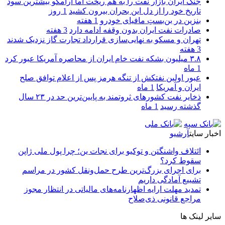
جنگ ایران بازار نفت را به هم ریخت اما آرامکو بیشترین سود
تاریخ خود را از دل این بحران بیرون کشید
1 روز
بنزین در بن‌بستِ مافیای خودرو
1 هفته
صادرات نفت ایران بدون وقفه ادامه دارد
3 هفته
تهران و مسکو به نهایی‌سازی قرارداد تجارت گاز نزدیک شدند
3 هفته
۳.۸ میلیون بشکه نفت خام ایران از محاصره آمریکا عبور کرد
1 ماه
عبور اولین نفتکش از تنگه هرمز پس از اعلام توافق صلح
ایران و آمریکا
1 ماه
ذخایر نفت کشورهای ثروتمند به پایین‌ترین حد در ۲۳ سال
گذشته رسید
1 ماه
اخبار سایت
آرشیو
ائتلاف واشنگتن و توکیو برای نجات ین؛ چرا پول ملی ژاپن
سقوط کرد؟
برای اجرای بزرگ‌ترین طرح حمل‌ونقل کشور در مراسم
تشییع آمادگی داریم
تمدید مهلت ارایه اظهارنامه‌های مالیاتی در انتظار مجوز
مراجع قانونی ذی‌‏صلاح
سایر لینک ها