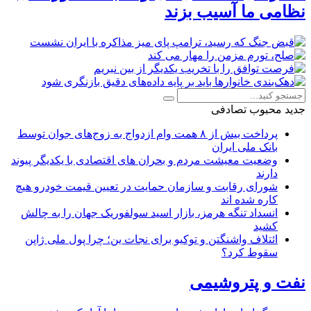
نظامی ما آسیب بزند
جدید
محبوب
تصادفی
پرداخت بیش از ۸ همت وام ازدواج به زوج‌های جوان توسط
بانک ملی ایران
وضعیت معیشت مردم و بحران های اقتصادی با یکدیگر پیوند
دارند
شورای رقابت و سازمان حمایت در تعیین قیمت خودرو هیچ
کاره شده اند
انسداد تنگه هرمز، بازار اسید سولفوریک جهان را به چالش
کشید
ائتلاف واشنگتن و توکیو برای نجات ین؛ چرا پول ملی ژاپن
سقوط کرد؟
نفت و پتروشیمی