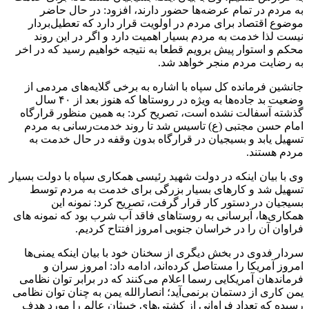
به مردم در تمام‌ عرضه‌ها حضور دارند، افزود: در حال حاضر
موضوع اقتصاد برای مردم در اولویت قرار دارد که تعطیل‌بردار
نیست لذا خدمت به مردم بسیار اهمیت دارد و اگر در این روند
محکم و استوار پیش برویم قطعا به نتیجه خواهیم رسید که در اخر
به رضایت مردم منجر خواهد شد.
جانشین فرمانده کل سپاه با اشاره به برخی گلایه‌های مردمی از
وضعیت بد جاده‌ها به ویژه در روستاها که هنوز بعد از ۴۰ سال
گذشته آسفالت نشده است، تصریح کرد: به همین منظور قرارگاه
امام حسن مجتبی (ع) تاسیس شد تا روند خدمت‌رسانی به مردم
تسهیل یابد و بسیجیان در قرارگاه بدون وقفه در حال خدمت به
مردم هستند.
وی با بیان اینکه در دولت شهید رئیسی همکاری سپاه با دولت بسیار
تسهیل شد و کارهای بسیار بزرگی برای خدمت به مردم توسط
بسیجیان در دستور کار قرار گرفت، تصریح کرد: نمونه این
همکا‌ری‌ها، آبرسانی به روستاهای فاقد آب شرب بود که نمونه های
فراوان آن را در خراسان جنوبی امروز افتتاح کردیم.
سردار فدوی در بخش دیگری از سخنان خود با بیان اینکه یمنی‌ها
امروز آمریکا را مستاصل کرده‌اند، ادامه داد: امروز سران و
فرماندهان آمریکایی رسما اعلام می‌کنند که در برابر توان نظامی
یمن کاری از دستمان برنمی‌آید؛ انصارالله یمن به چنان توان نظامی
رسیده‌‌‌ که تعداد فراوانی از کشتی‌های خبیثان عالم را مورد هدف