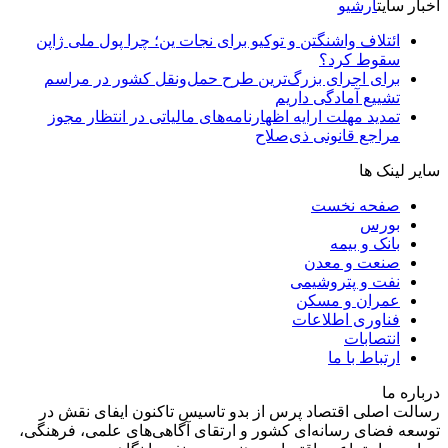
اخبار سایت
آرشیو
ائتلاف واشنگتن و توکیو برای نجات ین؛ چرا پول ملی ژاپن
سقوط کرد؟
برای اجرای بزرگ‌ترین طرح حمل‌ونقل کشور در مراسم
تشییع آمادگی داریم
تمدید مهلت ارایه اظهارنامه‌های مالیاتی در انتظار مجوز
مراجع قانونی ذی‌‏صلاح
سایر لینک ها
صفحه نخست
بورس
بانک و بیمه
صنعت و معدن
نفت و پتروشیمی
عمران و مسکن
فناوری اطلاعات
انتصابات
ارتباط با ما
درباره ما
رسالت اصلی اقتصاد پرس از بدو تاسیس تاکنون ایفای نقش در
توسعه فضای رسانه‌ای کشور و ارتقای آگاهی‌های علمی، فرهنگی،