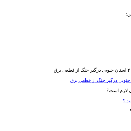
ن:
ست؟