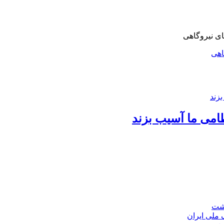
اهی
امی ما آسیب بزند
اشت