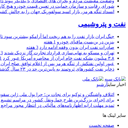
وضعیت معیشت مردم و بحران های اقتصادی با یکدیگر پیوند دار
شورای رقابت و سازمان حمایت در تعیین قیمت خودرو هیچ کاره
انسداد تنگه هرمز، بازار اسید سولفوریک جهان را به چالش کشی
نفت و پتروشیمی
جنگ ایران بازار نفت را به هم ریخت اما آرامکو بیشترین سود تا
بنزین در بن‌بستِ مافیای خودرو
1 هفته
صادرات نفت ایران بدون وقفه ادامه دارد
3 هفته
تهران و مسکو به نهایی‌سازی قرارداد تجارت گاز نزدیک شدند
3 هفته
۳.۸ میلیون بشکه نفت خام ایران از محاصره آمریکا عبور کرد
1 ما
عبور اولین نفتکش از تنگه هرمز پس از اعلام توافق صلح ایران و
ذخایر نفت کشورهای ثروتمند به پایین‌ترین حد در ۲۳ سال گذشته رسید
اخبار سایت
آرشیو
ائتلاف واشنگتن و توکیو برای نجات ین؛ چرا پول ملی ژاپن سقو
برای اجرای بزرگ‌ترین طرح حمل‌ونقل کشور در مراسم تشییع آ
تمدید مهلت ارایه اظهارنامه‌های مالیاتی در انتظار مجوز مراجع 
سایر لینک ها
صفحه نخست