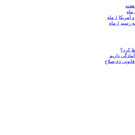
ه
 آمریکا
1 ماه
1 ماه
ط کرد؟
مادگی داریم
قانونی ذی‌‏صلاح