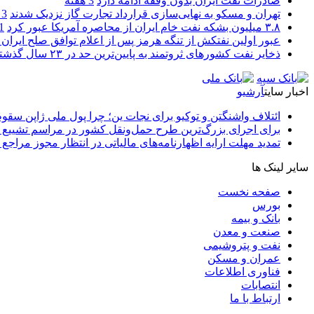
صادرات نفت ایران بدون وقفه ادامه دارد
3 هفته
تهران و مسکو به نهایی‌سازی قرارداد تجارت گاز نزدیک شدند
3 هفته
۳.۸ میلیون بشکه نفت خام ایران از محاصره آمریکا عبور کرد
1 ما
عبور اولین نفتکش از تنگه هرمز پس از اعلام توافق صلح ایران و
ذخایر نفت کشورهای ثروتمند به پایین‌ترین حد در ۲۳ سال گذشته رسید
اخبار سایت
آرشیو
ائتلاف واشنگتن و توکیو برای نجات ین؛ چرا پول ملی ژاپن سقو
برای اجرای بزرگ‌ترین طرح حمل‌ونقل کشور در مراسم تشییع آ
تمدید مهلت ارایه اظهارنامه‌های مالیاتی در انتظار مجوز مراجع 
سایر لینک ها
صفحه نخست
بورس
بانک و بیمه
صنعت و معدن
نفت و پتروشیمی
عمران و مسکن
فناوری اطلاعات
انتصابات
ارتباط با ما