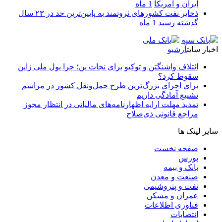
ایران و آمریکا
1 ماه
ذخایر نفت کشورهای ثروتمند به پایین‌ترین حد در ۲۳ سال
گذشته رسید
1 ماه
اخبار سایت
آرشیو
ائتلاف واشنگتن و توکیو برای نجات ین؛ چرا پول ملی ژاپن
سقوط کرد؟
برای اجرای بزرگ‌ترین طرح حمل‌ونقل کشور در مراسم
تشییع آمادگی داریم
تمدید مهلت ارایه اظهارنامه‌های مالیاتی در انتظار مجوز
مراجع قانونی ذی‌‏صلاح
سایر لینک ها
صفحه نخست
بورس
بانک و بیمه
صنعت و معدن
نفت و پتروشیمی
عمران و مسکن
فناوری اطلاعات
انتصابات