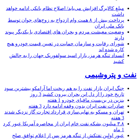
مبلغ کالابرگ افزایش می‌یابد/ اصلاح نظام بانکی ادامه خواهد
داشت
پرداخت بیش از ۸ همت وام ازدواج به زوج‌های جوان توسط
بانک ملی ایران
وضعیت معیشت مردم و بحران های اقتصادی با یکدیگر پیوند
دارند
شورای رقابت و سازمان حمایت در تعیین قیمت خودرو هیچ
کاره شده اند
انسداد تنگه هرمز، بازار اسید سولفوریک جهان را به چالش
کشید
نفت و پتروشیمی
جنگ ایران بازار نفت را به هم ریخت اما آرامکو بیشترین سود
تاریخ خود را از دل این بحران بیرون کشید
3 روز
بنزین در بن‌بستِ مافیای خودرو
1 هفته
صادرات نفت ایران بدون وقفه ادامه دارد
3 هفته
تهران و مسکو به نهایی‌سازی قرارداد تجارت گاز نزدیک شدند
3 هفته
۳.۸ میلیون بشکه نفت خام ایران از محاصره آمریکا عبور کرد
1 ماه
عبور اولین نفتکش از تنگه هرمز پس از اعلام توافق صلح