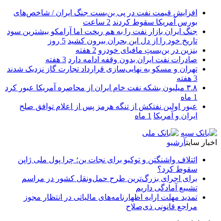
افزایش قیمت نفت در پی بن‌بست جنگ ایران / شاخص‌های
بورس آمریکا سقوط کردند
2 ساعت
جنگ ایران بازار نفت را به هم ریخت اما آرامکو بیشترین سود
تاریخ خود را از دل این بحران بیرون کشید
5 روز
بنزین در بن‌بستِ مافیای خودرو
2 هفته
صادرات نفت ایران بدون وقفه ادامه دارد
3 هفته
تهران و مسکو به نهایی‌سازی قرارداد تجارت گاز نزدیک شدند
3 هفته
۳.۸ میلیون بشکه نفت خام ایران از محاصره آمریکا عبور کرد
1 ماه
عبور اولین نفتکش از تنگه هرمز پس از اعلام توافق صلح
ایران و آمریکا
1 ماه
اخبار سایت
آرشیو
ائتلاف واشنگتن و توکیو برای نجات ین؛ چرا پول ملی ژاپن
سقوط کرد؟
برای اجرای بزرگ‌ترین طرح حمل‌ونقل کشور در مراسم
تشییع آمادگی داریم
تمدید مهلت ارایه اظهارنامه‌های مالیاتی در انتظار مجوز
مراجع قانونی ذی‌‏صلاح