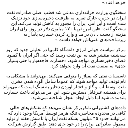
خواهد افتاد.»
سخنگوی وزارت خزانه‌داری مدعی شد قطب اصلی صادرات نفت
ایران در جزیره خارک تقریبا به ظرفیت ذخیره‌سازی خود نزدیک
شده است و این امر، ایران را مجبور به کاهش تولید می‌کند. این
سخنگو گفت: «این امر تقریبا ۱۷۰ میلیون دلار در روز برای ایران
هزینه از دست دادن درآمد و وارد کردن خسارت پایدار به
زیرساخت‌های نفتی‌اش خواهد داشت.»
مرکز سیاست جهانی انرژی دانشگاه کلمبیا در تحلیلی جدید که روز
سه‌شنبه منتشر شد، به این نتیجه رسید که حتی اگر ایران با کمبود
فضای ذخیره‌سازی مواجه شود، «خسارت فاجعه‌بار یا حتی بسیار
جدی» به صنعت نفت آن وارد نخواهد کرد.
تاسیسات نفتی که پمپاژ را متوقف می‌کنند، می‌توانند با مشکلی به
نام توقف تولید مواجه شوند که عموما شامل آلوده شدن مخزن
نفت توسط آب و گاز و فشار آوردن ذخایر به سنگ است که می‌تواند
برای همیشه غیرقابل دسترس شود. این امر می‌تواند باعث خسارت
بلندمدت شود اما دلیل ایجاد انفجار شناخته نمی‌شود.
داده‌های کشتیرانی تانکرتِرکِر نشان می‌دهد که نفتکش‌های خالی
کافی در محدوده محاصره تنگه هرمز توسط آمریکا وجود دارد که
می‌توانند حدود ۴۵ میلیون بشکه نفت ایران یا تا شش هفته از تولید
معمول صادراتی ایران را در خود جای دهند. طبق گزارش شرکت