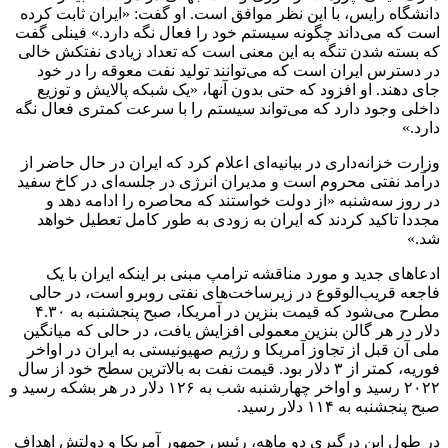
دانشگاه رایس، با این نظر موافق است. او گفت: «ایران ثابت کرده
است که می‌داند چگونه سیستم خود را فعال نگه دارد.» فینلی گفت
که بسته شدن تنگه به ‌این معنی است که تعداد زیادی نفتکش خالی
در دسترس ایران است که می‌توانند تولید نفت معوقه را در خود
جای دهند. او افزود که حتی بدون آنها، «یک شبکه پالایش و توزیع
داخلی وجود دارد که می‌تواند سیستم را با سرعت کمتری فعال نگه
دارد.»
وزارت خزانه‌داری در بیانیه‌ای اعلام کرد که ایران در حال حاضر از
درآمد نفتی محروم است و مدیران انرژی در جلسه‌ای در کاخ سفید
در روز سه‌شنبه «از دولت خواستند که محاصره را ادامه دهد و
مجددا تاکید کردند که ایران به زودی به طور کامل تعطیل خواهد
شد.»
ادعاهای جدید و مورد مناقشه ترامپ مبنی بر اینکه ایران با یک
فاجعه قریب‌الوقوع در زیرساخت‌های نفتی روبرو است، در حالی
مطرح می‌شود که قیمت بنزین در آمریکا، صبح پنجشنبه به ۴.۳۰
دلار در هر گالن بنزین معمولی افزایش یافت، در حالی که میانگین
ملی آن قبل از تجاوز آمریکا و رژیم صهیونیستی به ایران در اواخر
فوریه، کمتر از ۳ دلار بود. قیمت نفت به بالاترین سطح خود از سال
۲۰۲۲ رسید و اواخر چهارشنبه شب به ۱۲۶ دلار در هر بشکه رسید و
صبح پنجشنبه به ۱۱۴ دلار رسید.
در طول این درگیری دو ماهه، رئیس جمهور آمریکا و دولتش اهداف