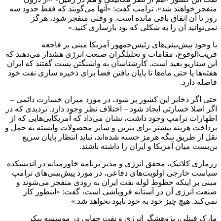
منفجر خواهند شد». ترامپ گفت: «آنها می‌گویند که فقط حدود سه
روز تا آن اتفاق باقی مانده است. و وقتی منفجر شود، هرگز
نمی‌توانید آن را به شکلی که بود بازسازی کنید.»
با وجود پیش‌بینی‌های رئیس‌جمهور آمریکا مبنی بر فاجعه
قریب‌الوقوع، مقامات و تحلیلگران صنعت انرژی هشدار می‌دهند که
این سناریو بعید است. کارشناسان به واشنگتن پست گفتند که ایران
هفته‌ها یا حتی ماه‌ها تا پایان یافتن فضا برای ذخیره سازی نفت خود
فاصله دارد.
حتی اگر ذخایر این کشور پر شود، در مورد میزان خسارت دائمی –
اگر اصلا خسارتی ایجاد شود – اختلاف نظر وجود دارد. تردیدی که در
اظهارات ترامپ وجود داشت، نشان می‌داد که آمریکایی‌هایی که از
پرداخت هزینه بیشتر برای بنزین و سایر محصولات وابسته به حمل و
نقل از طریق تنگه هرمز خسته شده‌اند، نباید انتظار پایان سریع
بن‌بست میان آمریکا و ایران را داشته باشند.
رزماری کلانیک، محقق انرژی و مدیر برنامه خاورمیانه در اندیشکده
سیاست خارجی اولویت‌های دفاعی، در مورد پیش‌بینی‌های ترامپ
مبنی بر اینکه خطوط لوله نفت ایران به زودی منفجر می‌شوند و
صنعت انرژی آن در آستانه فروپاشی است، گفت: «اینطور کار
نمی‌کند. هیچ چیز خود به خود نابود نخواهد شد.»
مارک فینلی، پژوهشگر انرژی و نفت جهانی در موسسه بیکر