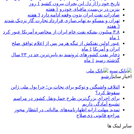
تاریخ خود را از دل این بحران بیرون کشید
1 روز
بنزین در بن‌بستِ مافیای خودرو
1 هفته
صادرات نفت ایران بدون وقفه ادامه دارد
3 هفته
تهران و مسکو به نهایی‌سازی قرارداد تجارت گاز نزدیک شدند
3 هفته
۳.۸ میلیون بشکه نفت خام ایران از محاصره آمریکا عبور کرد
1 ماه
عبور اولین نفتکش از تنگه هرمز پس از اعلام توافق صلح
ایران و آمریکا
1 ماه
ذخایر نفت کشورهای ثروتمند به پایین‌ترین حد در ۲۳ سال
گذشته رسید
1 ماه
اخبار سایت
آرشیو
ائتلاف واشنگتن و توکیو برای نجات ین؛ چرا پول ملی ژاپن
سقوط کرد؟
برای اجرای بزرگ‌ترین طرح حمل‌ونقل کشور در مراسم
تشییع آمادگی داریم
تمدید مهلت ارایه اظهارنامه‌های مالیاتی در انتظار مجوز
مراجع قانونی ذی‌‏صلاح
سایر لینک ها