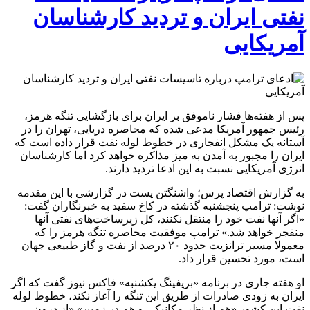
نفتی ایران و تردید کارشناسان
آمریکایی
پس از هفته‌ها فشار ناموفق بر ایران برای بازگشایی تنگه هرمز،
رئیس جمهور آمریکا مدعی شده که محاصره دریایی، تهران را در
آستانه یک مشکل انفجاری در خطوط لوله نفت قرار داده است که
ایران را مجبور به آمدن به میز مذاکره خواهد کرد اما کارشناسان
انرژی آمریکایی نسبت به این ادعا تردید دارند.
به گزارش اقتصاد پرس؛ واشنگتن پست در گزارشی با این مقدمه
نوشت: ترامپ پنجشنبه گذشته در کاخ سفید به خبرنگاران گفت:
«اگر آنها نفت خود را منتقل نکنند، کل زیرساخت‌های نفتی آنها
منفجر خواهد شد.» ترامپ موفقیت محاصره تنگه هرمز را که
معمولا مسیر ترانزیت حدود ۲۰ درصد از نفت و گاز طبیعی جهان
است، مورد تحسین قرار داد.
او هفته جاری در برنامه «بریفینگ یکشنبه» فاکس نیوز گفت که اگر
ایران به زودی صادرات از طریق این تنگه را آغاز نکند، خطوط لوله
نفت این کشور «هم از نظر مکانیکی و هم در زمین» «از درون