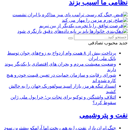
نظامی ما آسیب بزند
جدید
محبوب
تصادفی
پرداخت بیش از ۸ همت وام ازدواج به زوج‌های جوان توسط
بانک ملی ایران
وضعیت معیشت مردم و بحران های اقتصادی با یکدیگر پیوند
دارند
شورای رقابت و سازمان حمایت در تعیین قیمت خودرو هیچ
کاره شده اند
انسداد تنگه هرمز، بازار اسید سولفوریک جهان را به چالش
کشید
ائتلاف واشنگتن و توکیو برای نجات ین؛ چرا پول ملی ژاپن
سقوط کرد؟
نفت و پتروشیمی
جنگ ایران بازار نفت را به هم ریخت اما آرامکو بیشترین سود