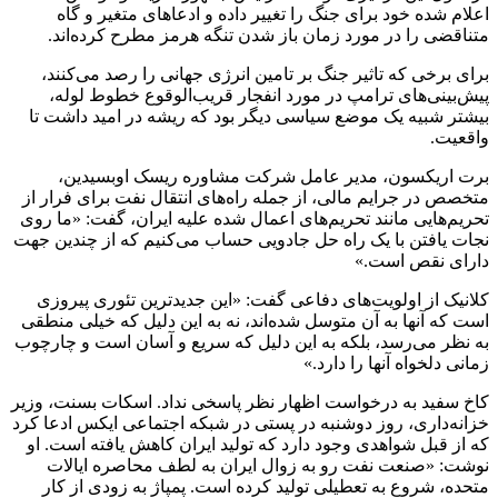
اعلام شده خود برای جنگ را تغییر داده و ادعاهای متغیر و گاه
متناقضی را در مورد زمان باز شدن تنگه هرمز مطرح کرده‌اند.
برای برخی که تاثیر جنگ بر تامین انرژی جهانی را رصد می‌کنند،
پیش‌بینی‌های ترامپ در مورد انفجار قریب‌الوقوع خطوط لوله،
بیشتر شبیه یک موضع سیاسی دیگر بود که ریشه در امید داشت تا
واقعیت.
برت اریکسون، مدیر عامل شرکت مشاوره ریسک اوبسیدین،
متخصص در جرایم مالی، از جمله راه‌های انتقال نفت برای فرار از
تحریم‌هایی مانند تحریم‌های اعمال شده علیه ایران، گفت: «ما روی
نجات یافتن با یک راه حل جادویی حساب می‌کنیم که از چندین جهت
دارای نقص است.»
کلانیک از اولویت‌های دفاعی گفت: «این جدیدترین تئوری پیروزی
است که آنها به آن متوسل شده‌اند، نه به این دلیل که خیلی منطقی
به نظر می‌رسد، بلکه به این دلیل که سریع و آسان است و چارچوب
زمانی دلخواه آنها را دارد.»
کاخ سفید به درخواست اظهار نظر پاسخی نداد. اسکات بسنت، وزیر
خزانه‌داری، روز دوشنبه در پستی در شبکه اجتماعی ایکس ادعا کرد
که از قبل شواهدی وجود دارد که تولید ایران کاهش یافته است. او
نوشت: «صنعت نفت رو به زوال ایران به لطف محاصره ایالات
متحده، شروع به تعطیلی تولید کرده است. پمپاژ به زودی از کار