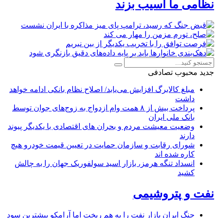
نظامی ما آسیب بزند
جدید
محبوب
تصادفی
مبلغ کالابرگ افزایش می‌یابد/ اصلاح نظام بانکی ادامه خواهد
داشت
پرداخت بیش از ۸ همت وام ازدواج به زوج‌های جوان توسط
بانک ملی ایران
وضعیت معیشت مردم و بحران های اقتصادی با یکدیگر پیوند
دارند
شورای رقابت و سازمان حمایت در تعیین قیمت خودرو هیچ
کاره شده اند
انسداد تنگه هرمز، بازار اسید سولفوریک جهان را به چالش
کشید
نفت و پتروشیمی
جنگ ایران بازار نفت را به هم ریخت اما آرامکو بیشترین سود