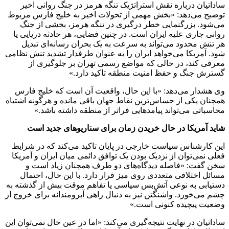
ساداتیان درباره نقش استراتژیک تنگه هرمز در جنگ روانی اخیر
توضیح می‌دهد: «بخش مهمی از تحولات اخیر به خلیج فارس مربوط
می‌شود. بزرگنمایی خطر درگیری در تنگه هرمز، بخشی از جنگ
روانی جاری علیه ایران است. در چنین فضایی، هر حادثه دریایی یا
هر تنش محدود می‌تواند به سرعت به یک بحران رسانه‌ای تبدیل
شود. آمریکا می‌خواهد ایران را به عنوان طرفدار تشدید تنش نظامی
معرفی کند، در حالی که مواضع رسمی تهران بر جلوگیری از
گسترش جنگ و حفظ امنیت منطقه تاکید دارد.»
وی هشدار می‌دهد: «با این حال، واقعیت آن است که خلیج فارس
همچنان یکی از حساس‌ترین نقاط جهان باقی مانده و هرگونه اشتباه
محاسباتی می‌تواند پیامدهایی فراتر از منطقه داشته باشد.»
شاید آمریکا در حال خریدن زمان برای سناریوهای جدید است
این کارشناس سیاست خارجی در پایان تاکید می‌کند که در شرایط
فعلی نمی‌توان از نزدیک بودن یک توافق دائمی میان ایران و آمریکا
سخن گفت: «فاصله دیدگاه‌های دو طرف همچنان زیاد است و
مسائل اختلافی متعددی روی میز قرار دارد. با این حال، احتمال
دستیابی به نوعی آتش‌بس سیاسی یا تفاهم موقت بیش از گذشته به
چشم می‌خورد. واشنگتن نیز به دنبال راهی آبرومندانه برای خروج از
وضعیت پیچیده کنونی است.»
ساداتیان در نهایت نتیجه‌گیری می‌کند: «اما در عین حال نمی‌توان این