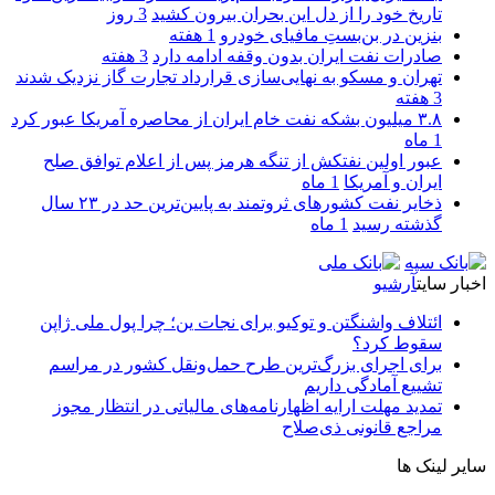
تاریخ خود را از دل این بحران بیرون کشید
3 روز
بنزین در بن‌بستِ مافیای خودرو
1 هفته
صادرات نفت ایران بدون وقفه ادامه دارد
3 هفته
تهران و مسکو به نهایی‌سازی قرارداد تجارت گاز نزدیک شدند
3 هفته
۳.۸ میلیون بشکه نفت خام ایران از محاصره آمریکا عبور کرد
1 ماه
عبور اولین نفتکش از تنگه هرمز پس از اعلام توافق صلح
ایران و آمریکا
1 ماه
ذخایر نفت کشورهای ثروتمند به پایین‌ترین حد در ۲۳ سال
گذشته رسید
1 ماه
اخبار سایت
آرشیو
ائتلاف واشنگتن و توکیو برای نجات ین؛ چرا پول ملی ژاپن
سقوط کرد؟
برای اجرای بزرگ‌ترین طرح حمل‌ونقل کشور در مراسم
تشییع آمادگی داریم
تمدید مهلت ارایه اظهارنامه‌های مالیاتی در انتظار مجوز
مراجع قانونی ذی‌‏صلاح
سایر لینک ها