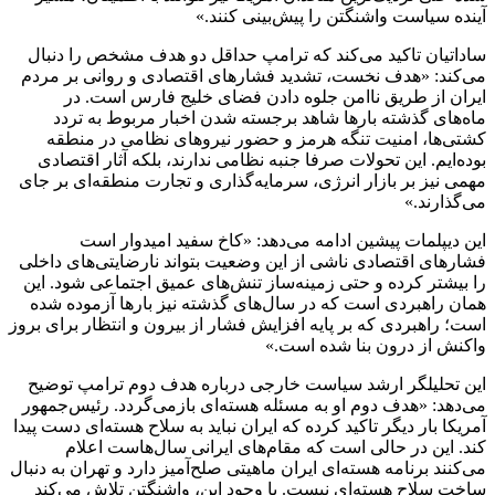
آینده سیاست واشنگتن را پیش‌بینی کنند.»
ساداتیان تاکید می‌کند که ترامپ حداقل دو هدف مشخص را دنبال
می‌کند: «هدف نخست، تشدید فشارهای اقتصادی و روانی بر مردم
ایران از طریق ناامن جلوه دادن فضای خلیج فارس است. در
ماه‌های گذشته بارها شاهد برجسته شدن اخبار مربوط به تردد
کشتی‌ها، امنیت تنگه هرمز و حضور نیروهای نظامی در منطقه
بوده‌ایم. این تحولات صرفا جنبه نظامی ندارند، بلکه آثار اقتصادی
مهمی نیز بر بازار انرژی، سرمایه‌گذاری و تجارت منطقه‌ای بر جای
می‌گذارند.»
این دیپلمات پیشین ادامه می‌دهد: «کاخ سفید امیدوار است
فشارهای اقتصادی ناشی از این وضعیت بتواند نارضایتی‌های داخلی
را بیشتر کرده و حتی زمینه‌ساز تنش‌های عمیق اجتماعی شود. این
همان راهبردی است که در سال‌های گذشته نیز بارها آزموده شده
است؛ راهبردی که بر پایه افزایش فشار از بیرون و انتظار برای بروز
واکنش از درون بنا شده است.»
این تحلیلگر ارشد سیاست خارجی درباره هدف دوم ترامپ توضیح
می‌دهد: «هدف دوم او به مسئله هسته‌ای بازمی‌گردد. رئیس‌جمهور
آمریکا بار دیگر تاکید کرده که ایران نباید به سلاح هسته‌ای دست پیدا
کند. این در حالی است که مقام‌های ایرانی سال‌هاست اعلام
می‌کنند برنامه هسته‌ای ایران ماهیتی صلح‌آمیز دارد و تهران به دنبال
ساخت سلاح هسته‌ای نیست. با وجود این، واشنگتن تلاش می‌کند