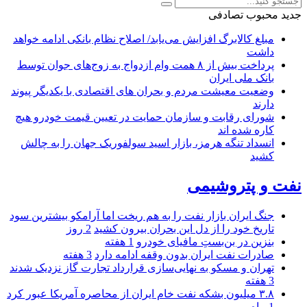
جدید
محبوب
تصادفی
مبلغ کالابرگ افزایش می‌یابد/ اصلاح نظام بانکی ادامه خواهد
داشت
پرداخت بیش از ۸ همت وام ازدواج به زوج‌های جوان توسط
بانک ملی ایران
وضعیت معیشت مردم و بحران های اقتصادی با یکدیگر پیوند
دارند
شورای رقابت و سازمان حمایت در تعیین قیمت خودرو هیچ
کاره شده اند
انسداد تنگه هرمز، بازار اسید سولفوریک جهان را به چالش
کشید
نفت و پتروشیمی
جنگ ایران بازار نفت را به هم ریخت اما آرامکو بیشترین سود
تاریخ خود را از دل این بحران بیرون کشید
2 روز
بنزین در بن‌بستِ مافیای خودرو
1 هفته
صادرات نفت ایران بدون وقفه ادامه دارد
3 هفته
تهران و مسکو به نهایی‌سازی قرارداد تجارت گاز نزدیک شدند
3 هفته
۳.۸ میلیون بشکه نفت خام ایران از محاصره آمریکا عبور کرد
1 ماه