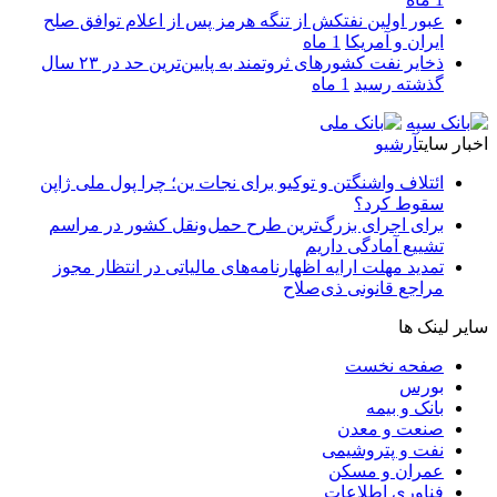
عبور اولین نفتکش از تنگه هرمز پس از اعلام توافق صلح
ایران و آمریکا
1 ماه
ذخایر نفت کشورهای ثروتمند به پایین‌ترین حد در ۲۳ سال
گذشته رسید
1 ماه
اخبار سایت
آرشیو
ائتلاف واشنگتن و توکیو برای نجات ین؛ چرا پول ملی ژاپن
سقوط کرد؟
برای اجرای بزرگ‌ترین طرح حمل‌ونقل کشور در مراسم
تشییع آمادگی داریم
تمدید مهلت ارایه اظهارنامه‌های مالیاتی در انتظار مجوز
مراجع قانونی ذی‌‏صلاح
سایر لینک ها
صفحه نخست
بورس
بانک و بیمه
صنعت و معدن
نفت و پتروشیمی
عمران و مسکن
فناوری اطلاعات