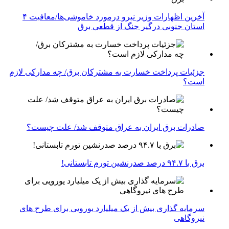
آخرین اظهارات وزیر نیرو درمورد خاموشی‌ها/معافیت ۴
استان جنوبی درگیر جنگ از قطعی برق
جزئیات پرداخت خسارت به مشترکان برق/ چه مدارکی لازم
است؟
صادرات برق ایران به عراق متوقف شد/ علت چیست؟
برق با ۹۴.۷ درصد صدرنشین تورم تابستانی!
سرمایه گذاری بیش از یک میلیارد یورویی برای طرح های
نیروگاهی