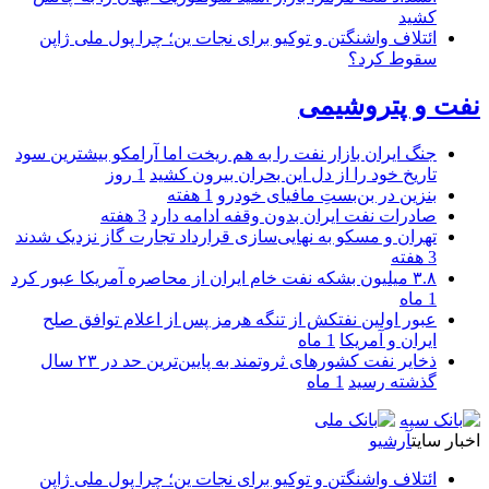
کشید
ائتلاف واشنگتن و توکیو برای نجات ین؛ چرا پول ملی ژاپن
سقوط کرد؟
نفت و پتروشیمی
جنگ ایران بازار نفت را به هم ریخت اما آرامکو بیشترین سود
تاریخ خود را از دل این بحران بیرون کشید
1 روز
بنزین در بن‌بستِ مافیای خودرو
1 هفته
صادرات نفت ایران بدون وقفه ادامه دارد
3 هفته
تهران و مسکو به نهایی‌سازی قرارداد تجارت گاز نزدیک شدند
3 هفته
۳.۸ میلیون بشکه نفت خام ایران از محاصره آمریکا عبور کرد
1 ماه
عبور اولین نفتکش از تنگه هرمز پس از اعلام توافق صلح
ایران و آمریکا
1 ماه
ذخایر نفت کشورهای ثروتمند به پایین‌ترین حد در ۲۳ سال
گذشته رسید
1 ماه
اخبار سایت
آرشیو
ائتلاف واشنگتن و توکیو برای نجات ین؛ چرا پول ملی ژاپن